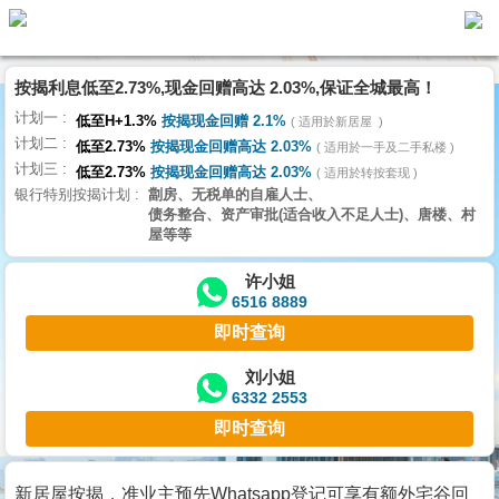
按揭利息低至2.73%,现金回赠高达 2.03%,保证全城最高！
主
计划一
页
低至H+1.3%
按揭现金回赠 2.1%
适用於新居屋
代
计划二
理
低至2.73%
按揭现金回赠高达 2.03%
适用於一手及二手私楼
计划三
搵
低至2.73%
按揭现金回赠高达 2.03%
适用於转按套现
银行特别按揭计划
劏房、无税单的自雇人士、
楼/
债务整合、资产审批(适合收入不足人士)、唐楼、村
成
屋等等
交
许小姐
6516 8889
业
即时查询
主
放
刘小姐
6332 2553
盘
即时查询
宅
谷
新居屋按揭，准业主预先Whatsapp登记可享有额外宅谷回