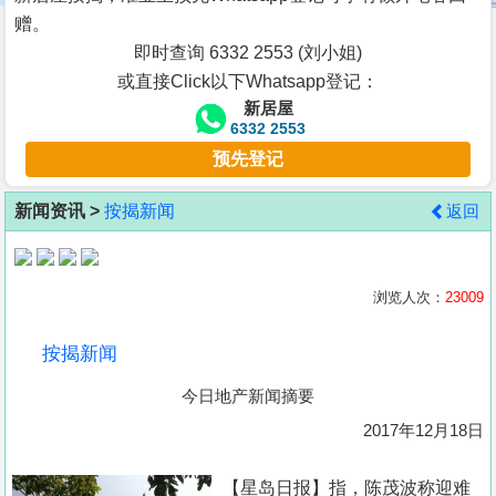
按
赠。
揭
即时查询 6332 2553 (刘小姐)
或直接Click以下Whatsapp登记：
地
新居屋
产
6332 2553
博
预先登记
客
新闻资讯 >
按揭新闻
返回
地
产
新
浏览人次：
23009
闻
按揭新闻
数
今日地产新闻摘要
据
公
2017年12月18日
布
【星岛日报】指，陈茂波称迎难