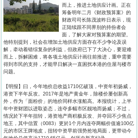
置
而上，推进土地供应计画。正在
业
筹备明年二月《财政预算案》的
财政司司长陈茂波昨日表示，现
手
正陆续跟不同界别的持份者会
册
面，了解大家对预算案的期望。
他特别提到，社会在增加土地供应方面存在不少争论及误
关
解，牵动着错综复杂的利益，但政府已下了大决心，要迎难
於
而上，拆解困难，将各项土地供应计画往前推进，重申需要
我
得到市民的支持，才能早日解决一直困扰本港的住屋与楼市
们
问题。
【明报】曰，今年地价总收益1710亿破顶，中资年初扬威，
港资下半年反攻。2017年是地产黄金年，除楼价屡创新高
外，作为「面粉价」的地价同样水涨船高。本报统计，上半
年中资财团以进取姿态，连夺多幅市区靓地而扬威；不过，
情况於下半年扭转，港资地产商积极反攻、并夺回不少焦点
地王，其中信置（0083）更於1个月内连夺两幅价值逾100亿
元的市区王牌地皮，扭转中资早前强势抢地局面，更带动今