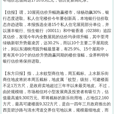
年地价总值高达1710.65亿元，创历史新高纪录。
【信报】谓，10屋苑估价升幅跑赢楼市，绿杨劲飙30%，银
行态度进取。私人住宅楼价今年屡创新高，本地银行估价取
态亦趋进取，本报拣选全港15个私人住宅屋苑部分单位，并
以滙丰银行、恒生银行（00011）和中银香港（02388）追踪
其估价，发现今年内全数屋苑的估价均录得升幅，其中荃湾
绿杨新邨升势最凌厉，达30.2%，而以10个主要二手屋苑统
计，则以东涌映湾园升幅最显著，有25.9%。15个屋苑中，
更有其中10个的估价升势跑赢同期的楼价涨幅，业界料明年
银行估价将保持进取。
【东方日报】指，上水蚊型商住地，周五截标。上水新乐街
商住地皮将於本周五截标，地皮属「蚊型」级别，可建楼面
不足1万方尺，是政府卖地超过三年半以来最奀地皮。不过，
由於规模细，市场相信对小型发展商及投资者有吸引力，估
值最高逾9,300万元。即将截标的新乐街用地，占地仅2,160
方尺，最高可建楼面9,322方尺，是自一四年三月政府推出的
西贡碧沙路与清水湾道交界住宅地以来，规模最细地皮，而