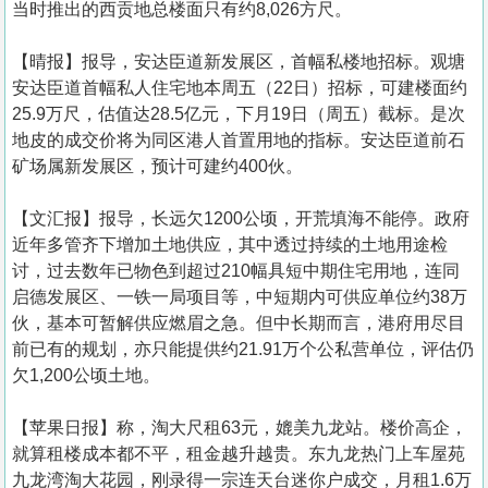
当时推出的西贡地总楼面只有约8,026方尺。
【晴报】报导，安达臣道新发展区，首幅私楼地招标。观塘
安达臣道首幅私人住宅地本周五（22日）招标，可建楼面约
25.9万尺，估值达28.5亿元，下月19日（周五）截标。是次
地皮的成交价将为同区港人首置用地的指标。安达臣道前石
矿场属新发展区，预计可建约400伙。
【文汇报】报导，长远欠1200公顷，开荒填海不能停。政府
近年多管齐下增加土地供应，其中透过持续的土地用途检
讨，过去数年已物色到超过210幅具短中期住宅用地，连同
启德发展区、一铁一局项目等，中短期内可供应单位约38万
伙，基本可暂解供应燃眉之急。但中长期而言，港府用尽目
前已有的规划，亦只能提供约21.91万个公私营单位，评估仍
欠1,200公顷土地。
【苹果日报】称，淘大尺租63元，媲美九龙站。楼价高企，
就算租楼成本都不平，租金越升越贵。东九龙热门上车屋苑
九龙湾淘大花园，刚录得一宗连天台迷你户成交，月租1.6万