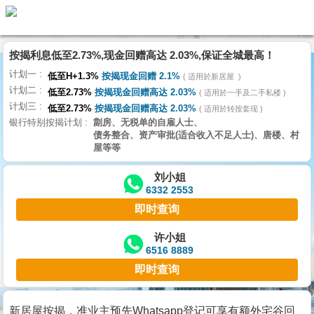
代
理
按揭利息低至2.73%,现金回赠高达 2.03%,保证全城最高！
主
计划一
页
低至H+1.3%
按揭现金回赠 2.1%
适用於新居屋
计划二
低至2.73%
按揭现金回赠高达 2.03%
适用於一手及二手私楼
计划三
搵
低至2.73%
按揭现金回赠高达 2.03%
适用於转按套现
银行特别按揭计划
劏房、无税单的自雇人士、
楼/
债务整合、资产审批(适合收入不足人士)、唐楼、村
成
屋等等
交
刘小姐
6332 2553
业
即时查询
主
放
许小姐
6516 8889
盘
即时查询
宅
谷
新居屋按揭，准业主预先Whatsapp登记可享有额外宅谷回