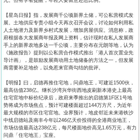
元。但有学者提醒，年轻人要留意还息比例。
【星岛日报】指，发展商千公顷新界土储，可公私营模式发
展。土地供应专责小组今天再次召开会议，讨论如何利用私
人土地潜力及新界乡村式发展，增加房屋供应。消息称，政
府根据各大发展商年报及网上资料，估计现时在私人发展商
手上的新界农地多达一千公顷，主要分布在元朗等地，认为
《施政报告》提到以公私营合作模式推出「港人首次置业先
导计画」，是鼓励发展商动用土地储备的方法之一，但发展
商需要补足地价，以免惹来官商勾结的批评。
【明报】曰，启德再推住宅地，问鼎地王，可建近1500伙，
最高估值238亿。继长沙湾兴华街西地皮刷新本港史上最高
住宅官地中标价纪录后，政府来季推出的启德第1F区1号地
势将成为市场焦点，预计可建楼面超过144万方尺，为近年
最大规模的市区住宅官地。业界预计，地皮邻近未来港铁沙
中线启德站及南丰今年以246亿天价投得的全港商业地王，
市场估值最高达238亿元，每尺楼面地价高见1.65万元，有力
问鼎「住宅地王」宝座。