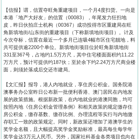
【信报】谓，信置夺旺角重建项目，一个月4度扫货。一向是
本港「地产大好友」的信置（00083），年尾发力狂扫地
皮，昨日伙拍庄士机构（00367）成功投得市区重建局在旺
角新填地街/山东街的重建项目（下称新填地街项目）。计及
今次夺标，信置在最近一个多月已连吸4幅市区住宅靓地，料
共可提供逾2200个单位。新填地街项目位於旺角新填地街
331至367号，占地约1.5万方尺，其中住宅楼面面积约11.22
万方尺，预计可提供约187伙；至於余下约2.24万方尺商业楼
面，则须於落成后交还市建局。
【文汇报】报导，港人内地就业，享住房公积金。国务院港
澳事务办公室昨日公布新一批便利香港、澳门居民在内地发
展的政策措施。根据新政策，在内地就业的港澳同胞，均可
按照内地《住房公积金管理条例》和相关政策的规定缴存住
房公积金，缴存基数、缴存比例、办理流程等实行与内地缴
存职工一致的政策规定。同时，新政策还增加了港澳学生的
奖学金名额，且大幅提高奖学金奖励标准，最高每生每学年
奖学金达3万元人民币。另外，国家社科基金各类项目也向在