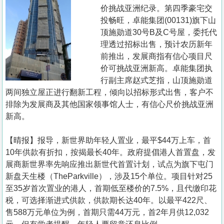
置
价挑战亚洲纪录。第四季豪宅交
业
投畅旺，卓能集团(00131)旗下山
顶施勋道30号B及C号屋，委托代
手
理透过招标出售，预计农历新年
册
前推出，发展商指有信心项目尺
价可挑战亚洲新高。卓能集团执
关
行副主席赵式芝指，山顶施勋道
於
两间独立屋正进行翻新工程，倾向以招标形式出售，客户不
我
排除为发展商及其他国家领事馆人士，有信心尺价挑战亚洲
们
新高。
【晴报】报导，新世界助年轻人置业，最平$44万上车，首
10年供款有折扣，按揭最长40年。政府提倡港人首置盘，发
展商新世界率先响应推出新世代首置计划，试点为旗下屯门
新盘天生楼（TheParkville），涉及15个单位。项目针对25
至35岁首次置业的港人，首期低至楼价的7.5%，且代缴印花
税，可选择渐进式供款，供款期长达40年。以最平422尺、
售588万元单位为例，首期只需44万元，首2年月供12,032