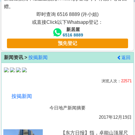
按
赠。
揭
即时查询 6516 8889 (许小姐)
或直接Click以下Whatsapp登记：
地
新居屋
产
6516 8889
博
预先登记
客
新闻资讯 >
按揭新闻
返回
地
产
新
浏览人次：
22571
闻
按揭新闻
数
今日地产新闻摘要
据
公
2017年12月19日
布
【东方日报】指，卓能山顶屋尺