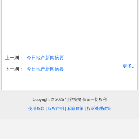
上一则：
今日地产新闻摘要
收
更多...
下一则：
今日地产新闻摘要
藏
楼
盘
Copyright © 2026 宅谷按揭 保留一切权利
繁
简
ENG
使用条款
|
版权声明
|
私隐政策
|
投诉处理政策
体
体