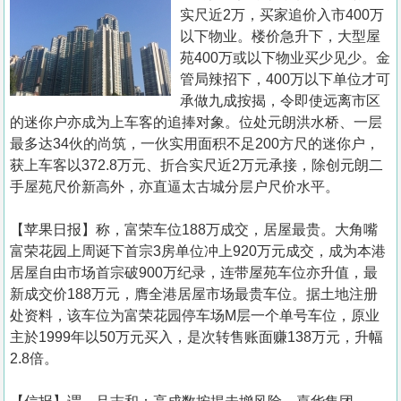
置
实尺近2万，买家追价入市400万
业
以下物业。楼价急升下，大型屋
苑400万或以下物业买少见少。金
手
管局辣招下，400万以下单位才可
册
承做九成按揭，令即使远离市区
的迷你户亦成为上车客的追捧对象。位处元朗洪水桥、一层
关
最多达34伙的尚筑，一伙实用面积不足200方尺的迷你户，
於
获上车客以372.8万元、折合实尺近2万元承接，除创元朗二
我
手屋苑尺价新高外，亦直逼太古城分层户尺价水平。
们
【苹果日报】称，富荣车位188万成交，居屋最贵。大角嘴
富荣花园上周诞下首宗3房单位冲上920万元成交，成为本港
居屋自由市场首宗破900万纪录，连带屋苑车位亦升值，最
新成交价188万元，膺全港居屋市场最贵车位。据土地注册
处资料，该车位为富荣花园停车场M层一个单号车位，原业
主於1999年以50万元买入，是次转售账面赚138万元，升幅
2.8倍。