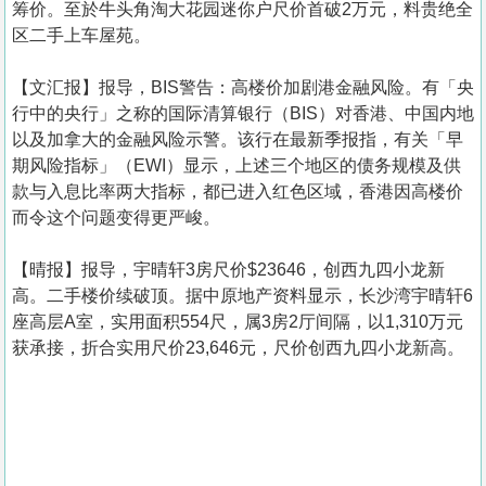
筹价。至於牛头角淘大花园迷你户尺价首破2万元，料贵绝全
区二手上车屋苑。
【文汇报】报导，BIS警告：高楼价加剧港金融风险。有「央
行中的央行」之称的国际清算银行（BIS）对香港、中国内地
以及加拿大的金融风险示警。该行在最新季报指，有关「早
期风险指标」（EWI）显示，上述三个地区的债务规模及供
款与入息比率两大指标，都已进入红色区域，香港因高楼价
而令这个问题变得更严峻。
【晴报】报导，宇晴轩3房尺价$23646，创西九四小龙新
高。二手楼价续破顶。据中原地产资料显示，长沙湾宇晴轩6
座高层A室，实用面积554尺，属3房2厅间隔，以1,310万元
获承接，折合实用尺价23,646元，尺价创西九四小龙新高。