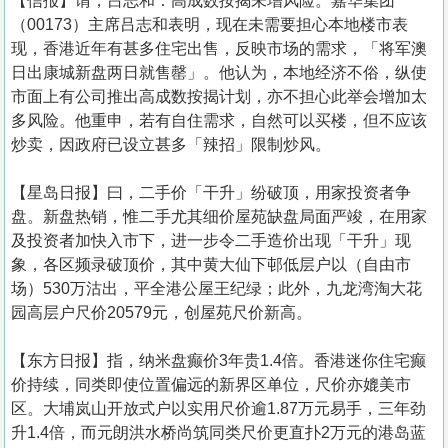
【信报】谓，吕志和：高成数按揭未增风险。嘉华集团
（00173）主席吕志和表明，现在未需要担心本地楼市表
现，香港近年有甚多住宅出售，反映市场的需求，「将军澳
日出康城新盘两日就售罄」。他认为，本地经济不俗，纵使
市面上有公司推出高成数按揭计划，亦不担心此举会增加太
多风险。他重申，若有自住需求，自然可以买楼，但不应该
炒卖，因政府已设立甚多「辣招」限制炒风。
【星岛日报】曰，二手价「干升」纷破顶，用家投资者争
盘。新盘热销，惟二手尤其细价屋苑缺盘局面严竣，在用家
及投资者加快入市下，进一步令二手造价出现「干升」现
象，各区频录破顶价，其中黄大仙下邨低层户以（自由市
场）530万沽出，平全港公屋王纪绿；此外，九龙湾淘大花
园高层户尺价20579元，创屋苑尺价新高。
【东方日报】指，纳米盘癫价3年贵1.4倍。香港迷你住宅癫
价持续，同类即使位置偏远的新界区单位，尺价亦媲美市
区。大埔岚山开放式户以实用尺价逾1.87万元易手，三年劲
升1.4倍，而元朗洪水桥尚筑同类尺价更直扑2万元的港岛蓝