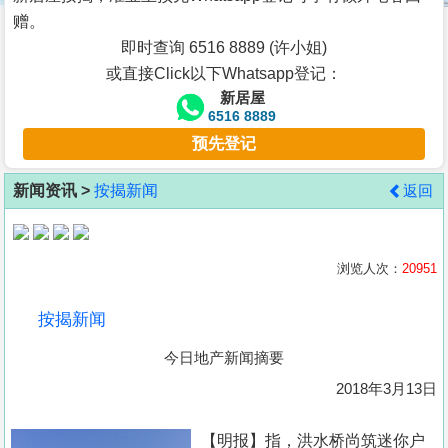
按
赠。
揭
即时查询 6516 8889 (许小姐)
或直接Click以下Whatsapp登记：
地
新居屋
产
6516 8889
博
预先登记
客
新闻资讯 >
按揭新闻
返回
地
产
新
浏览人次：
20951
闻
按揭新闻
数
今日地产新闻摘要
据
公
2018年3月13日
布
【明报】指，洪水桥尚筑迷你户