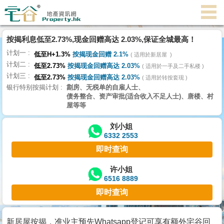
按揭利息低至2.73%,现金回赠高达 2.03%,保证全城最高！
主
计划一
页
低至H+1.3%
按揭现金回赠 2.1%
适用於新居屋
代
计划二
低至2.73%
按揭现金回赠高达 2.03%
理
适用於一手及二手私楼
计划三
搵
低至2.73%
按揭现金回赠高达 2.03%
适用於转按套现
银行特别按揭计划
劏房、无税单的自雇人士、
楼/
债务整合、资产审批(适合收入不足人士)、唐楼、村
成
屋等等
交
刘小姐
6332 2553
业
即时查询
主
放
许小姐
6516 8889
盘
即时查询
宅
谷
新居屋按揭，准业主预先Whatsapp登记可享有额外宅谷回