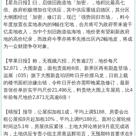
【星岛日报】曰，启德旧跑道地「加密」，地积比最高七
倍。政府积极增加住宅供应，其中供应重镇启德区，其分区
大纲图经过「加密」修订后，现已「强势回归市场」，料今
年度放置在卖地表内的9幅住宅地，合共将可为政府带来逾千
亿卖地收入，当中个别旧跑道临海地，地价更有望刷新政府
地的高价纪录，而政府今季亦将率先推出区内2幅地皮，将成
为一众财团争夺对象。
【苹果日报】称，无视娥六招，尺售逾2万，地价每尺
$2,871，大围新盘，面包贵面粉6倍。新界区再有劏盘登场，
远展（035）旗下大围新盘珀玥昨日开价摆乌龙，日前上载
的楼书面积涉嫌出错，令昨日开价亦需即晚紧急修订，最新
首张价单折实平均尺价21,496元，料贵绝大围上车屋苑，比4
年前每尺地价2,871元高逾6倍！
【晴报】报导，公屋拟加租1成，平均上调$188。房委会出
租公屋拟9月起加租10%，平均上调约188元。面对公屋轮候
时间达5.1年，房屋供应紧张，土地大辩论将於9月底完成谘
询，土地供应专责小组主席黄远辉坦言，无预期特首要求在9