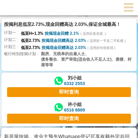
按揭利息低至2.73%,现金回赠高达 2.03%,保证全城最高！
主
计划一
页
低至H+1.3%
按揭现金回赠 2.1%
适用於新居屋
代
计划二
理
低至2.73%
按揭现金回赠高达 2.03%
适用於一手及二手私楼
计划三
搵
低至2.73%
按揭现金回赠高达 2.03%
适用於转按套现
银行特别按揭计划
劏房、无税单的自雇人士、
楼/
债务整合、资产审批(适合收入不足人士)、唐楼、村
成
屋等等
交
刘小姐
6332 2553
业
即时查询
主
放
许小姐
6516 8889
盘
即时查询
宅
谷
新居屋按揭，准业主预先Whatsapp登记可享有额外宅谷回