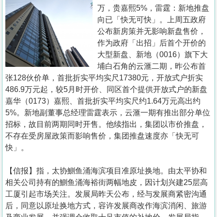
置
万，贵嘉熙5%，雷霆：新地推盘
业
向已「快无可快」。上周五政府
公布新房策并无影响新盘售价，
手
作为政府「出招」后首个开价的
册
大型新盘、新地（0016）旗下大
埔白石角的云滙二期，昨公布首
关
张128伙价单，首批折实平均实尺17380元，开放式户折实
於
486.9万元起，较5月时开价、同区首个提供开放式户的新盘
我
嘉华（0173）嘉熙、首批折实平均实尺约1.64万元高出约
们
5%。新地副董事总经理雷霆表示，云滙一期有推出部分单位
招标，故目前两期同时开售。他续指出，集团以市价推盘，
不存在受房屋政策而影响售价，集团推盘速度亦「快无可
快」。
【信报】指，太协鰂鱼涌海滨项目准原址换地。由太平协和
相关公司持有的鰂鱼涌海裕街两幅地皮，因计划兴建25层高
工厦引起市场关注。发展局昨天公布，经与发展商紧密沟通
后，同意以原址换地方式，容许发展商改作海滨消闲、旅游