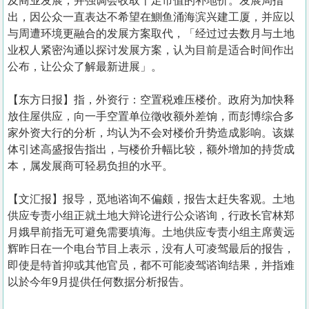
及商业发展，并强调会收取十足市值的补地价。发展局指
出，因公众一直表达不希望在鰂鱼涌海滨兴建工厦，并应以
与周遭环境更融合的发展方案取代，「经过过去数月与土地
业权人紧密沟通以探讨发展方案，认为目前是适合时间作出
公布，让公众了解最新进展」。
【东方日报】指，外资行：空置税难压楼价。政府为加快释
放住屋供应，向一手空置单位徵收额外差饷，而彭博综合多
家外资大行的分析，均认为不会对楼价升势造成影响。该媒
体引述高盛报告指出，与楼价升幅比较，额外增加的持货成
本，属发展商可轻易负担的水平。
【文汇报】报导，觅地谘询不偏颇，报告太赶失客观。土地
供应专责小组正就土地大辩论进行公众谘询，行政长官林郑
月娥早前指无可避免需要填海。土地供应专责小组主席黄远
辉昨日在一个电台节目上表示，没有人可凌驾最后的报告，
即使是特首抑或其他官员，都不可能凌驾谘询结果，并指难
以於今年9月提供任何数据分析报告。