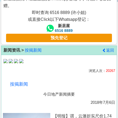
按
赠。
揭
即时查询 6516 8889 (许小姐)
或直接Click以下Whatsapp登记：
地
新居屋
产
6516 8889
博
预先登记
客
新闻资讯 >
按揭新闻
返回
地
产
新
浏览人次：
20267
闻
按揭新闻
数
今日地产新闻摘要
据
公
2018年7月6日
布
【明报】谓，云滙折实尺价1.74