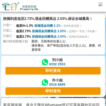
按揭利息低至2.73%,现金回赠高达 2.03%,保证全城最高！
主
计划一
页
低至H+1.3%
按揭现金回赠 2.1%
适用於新居屋
代
计划二
低至2.73%
按揭现金回赠高达 2.03%
理
适用於一手及二手私楼
计划三
搵
低至2.73%
按揭现金回赠高达 2.03%
适用於转按套现
银行特别按揭计划
劏房、无税单的自雇人士、
楼/
债务整合、资产审批(适合收入不足人士)、唐楼、村
成
屋等等
交
刘小姐
6332 2553
业
即时查询
主
放
许小姐
6516 8889
盘
即时查询
宅
谷
新居屋按揭，准业主预先Whatsapp登记可享有额外宅谷回