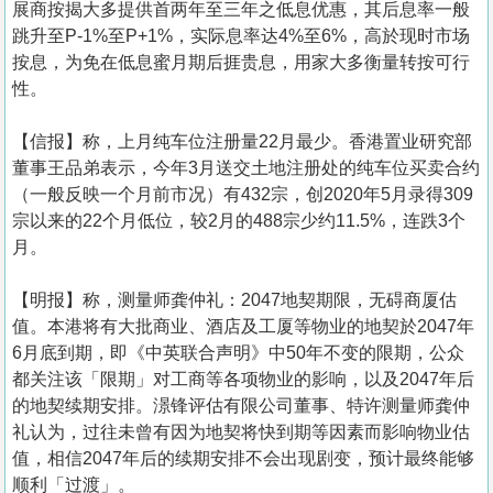
展商按揭大多提供首两年至三年之低息优惠，其后息率一般
跳升至P-1%至P+1%，实际息率达4%至6%，高於现时市场
按息，为免在低息蜜月期后捱贵息，用家大多衡量转按可行
性。
【信报】称，上月纯车位注册量22月最少。香港置业研究部
董事王品弟表示，今年3月送交土地注册处的纯车位买卖合约
（一般反映一个月前市况）有432宗，创2020年5月录得309
宗以来的22个月低位，较2月的488宗少约11.5%，连跌3个
月。
【明报】称，测量师龚仲礼：2047地契期限，无碍商厦估
值。本港将有大批商业、酒店及工厦等物业的地契於2047年
6月底到期，即《中英联合声明》中50年不变的限期，公众
都关注该「限期」对工商等各项物业的影响，以及2047年后
的地契续期安排。澋锋评估有限公司董事、特许测量师龚仲
礼认为，过往未曾有因为地契将快到期等因素而影响物业估
值，相信2047年后的续期安排不会出现剧变，预计最终能够
顺利「过渡」。