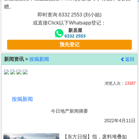
按
赠。
揭
即时查询 6332 2553 (刘小姐)
或直接Click以下Whatsapp登记：
地
新居屋
产
6332 2553
博
预先登记
客
新闻资讯 >
按揭新闻
返回
地
产
新
浏览人次：
13187
闻
按揭新闻
数
今日地产新闻摘要
据
公
2022年4月11日
布
【东方日报】指，废料堆叠如