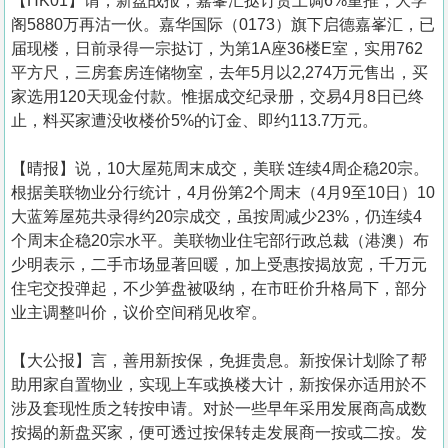
【HK01】谓，新盘战报，嘉峯汇挞订货上调6%重推，大学
阁5880万再沽一伙。嘉华国际（0173）旗下启德嘉峯汇，已
届现楼，日前录得一宗挞订，为第1A座36楼E室，实用762
平方尺，三房套房连储物室，去年5月以2,274万元售出，买
家选用120天现金付款。惟据成交纪录册，交易4月8日已终
止，料买家遭没收楼价5%的订金、即约113.7万元。
【晴报】说，10大屋苑周末成交，美联∶连续4周企稳20宗。
根据美联物业分行统计，4月份第2个周末（4月9至10日）10
大蓝筹屋苑共录得约20宗成交，虽按周减少23%，仍连续4
个周末企稳20宗水平。美联物业住宅部行政总裁（港澳）布
少明表示，二手市场显著回暖，加上受惠按揭放宽，千万元
住宅交投弹起，不少笋盘被吸纳，在市旺价升格局下，部分
业主调整叫价，议价空间稍见收窄。
【大公报】言， 善用新按保，免捱贵息。新按保计划除了帮
助用家自置物业，实现上车或换楼大计，新按保亦适用於不
涉及套现性质之转按申请。对於一些早年采用发展商高成数
按揭的新盘买家，便可透过按保转走发展商一按或二按。发