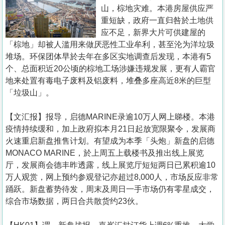
置
山，棕地灾难。本港房屋供应严
业
重短缺，政府一直归咎於土地供
应不足，新界大片可供建屋的
手
「棕地」却被人滥用来做厌恶性工业牟利，甚至沦为洋垃圾
册
堆场。环保团体早於去年在多区实地调查后发现，本港有5
个、总面积近20公顷的棕地工场涉嫌违规发展，更有人霸官
关
地来处置有毒电子废料及铝废料，堆叠多座高近8米的巨型
於
「垃圾山」。
我
们
【文汇报】报导，启德MARINE录逾10万人网上睇楼。本港
疫情持续缓和，加上政府拟本月21日起放宽限聚令，发展商
火速重启新盘推售计划。有望成为本季「头炮」新盘的启德
MONACO MARINE，於上周五上载楼书及推出线上展览
厅，发展商会德丰昨透露，线上展览厅短短两日已累积逾10
万人观赏，网上预约参观登记亦超过8,000人，市场反应非常
踊跃。新盘蓄势待发，周末及周日一手市场仍有零星成交，
综合市场数据，两日合共散货约23伙。