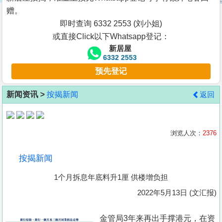
按
赠。
揭
即时查询 6332 2553 (刘小姐)
或直接Click以下Whatsapp登记：
地
新居屋
产
6332 2553
博
预先登记
客
新闻资讯 >
按揭新闻
返回
地
产
新
浏览人次：
2376
闻
按揭新闻
数
1个月拆息年底料升1厘 供楼增负担
据
公
2022年5月13日 (文汇报)
布
金管局3年来再出手撑港元，在资