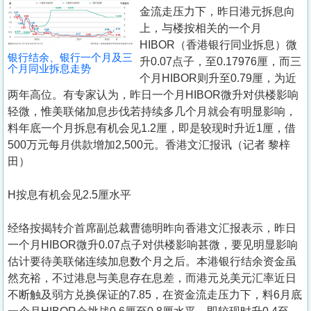
置
金流走压力下，昨日港元拆息向
业
上，与楼按相关的一个月
HIBOR（香港银行同业拆息）微
手
银行结余、银行一个月及三
升0.07点子，至0.17976厘，而三
册
个月同业拆息走势
个月HIBOR则升至0.79厘，为近
两年高位。有专家认为，昨日一个月HIBOR微升对供楼影响
关
轻微，惟美联储加息步伐若持续多几个月就会有明显影响，
於
料年底一个月拆息有机会见1.2厘，即是较现时升近1厘，借
我
500万元每月供款增加2,500元。香港文汇报讯（记者 黎梓
们
田）
H按息有机会见2.5厘水平
经络按揭转介首席副总裁曹德明昨向香港文汇报表示，昨日
一个月HIBOR微升0.07点子对供楼影响甚微，要见明显影响
估计要待美联储连续加息数个月之后。本港银行结余资金虽
然充裕，不过港息与美息存在息差，而港元兑美元汇率近日
不断触及弱方兑换保证的7.85，在资金流走压力下，料6月底