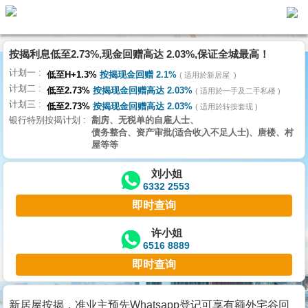
按揭利息低至2.73%,现金回赠高达 2.03%,保证全城最高！
主
计划一
页
低至H+1.3%
按揭现金回赠 2.1%
适用於新居屋
代
计划二
理
低至2.73%
按揭现金回赠高达 2.03%
适用於一手及二手私楼
计划三
搵
低至2.73%
按揭现金回赠高达 2.03%
适用於转按套现
银行特别按揭计划
劏房、无税单的自雇人士、
楼/
债务整合、资产审批(适合收入不足人士)、唐楼、村
成
屋等等
交
刘小姐
6332 2553
业
即时查询
主
放
许小姐
6516 8889
盘
即时查询
宅
谷
新居屋按揭，准业主预先Whatsapp登记可享有额外宅谷回