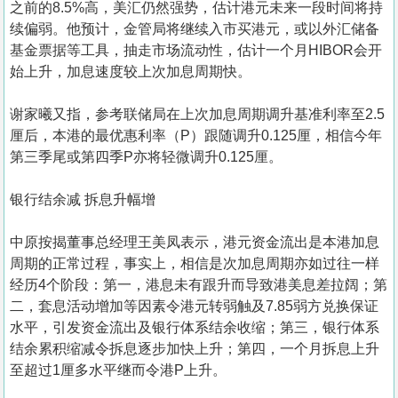
之前的8.5%高，美汇仍然强势，估计港元未来一段时间将持
续偏弱。他预计，金管局将继续入市买港元，或以外汇储备
基金票据等工具，抽走市场流动性，估计一个月HIBOR会开
始上升，加息速度较上次加息周期快。
谢家曦又指，参考联储局在上次加息周期调升基准利率至2.5
厘后，本港的最优惠利率（P）跟随调升0.125厘，相信今年
第三季尾或第四季P亦将轻微调升0.125厘。
银行结余减 拆息升幅增
中原按揭董事总经理王美凤表示，港元资金流出是本港加息
周期的正常过程，事实上，相信是次加息周期亦如过往一样
经历4个阶段：第一，港息未有跟升而导致港美息差拉阔；第
二，套息活动增加等因素令港元转弱触及7.85弱方兑换保证
水平，引发资金流出及银行体系结余收缩；第三，银行体系
结余累积缩减令拆息逐步加快上升；第四，一个月拆息上升
至超过1厘多水平继而令港P上升。