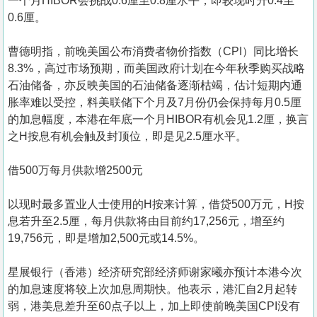
一个月HIBOR会挑战0.6厘至0.8厘水平，即较现时升0.4至
0.6厘。
曹德明指，前晚美国公布消费者物价指数（CPI）同比增长
8.3%，高过市场预期，而美国政府计划在今年秋季购买战略
石油储备，亦反映美国的石油储备逐渐枯竭，估计短期内通
胀率难以受控，料美联储下个月及7月份仍会保持每月0.5厘
的加息幅度，本港在年底一个月HIBOR有机会见1.2厘，换言
之H按息有机会触及封顶位，即是见2.5厘水平。
借500万每月供款增2500元
以现时最多置业人士使用的H按来计算，借贷500万元，H按
息若升至2.5厘，每月供款将由目前约17,256元，增至约
19,756元，即是增加2,500元或14.5%。
星展银行（香港）经济研究部经济师谢家曦亦预计本港今次
的加息速度将较上次加息周期快。他表示，港汇自2月起转
弱，港美息差升至60点子以上，加上即使前晚美国CPI没有