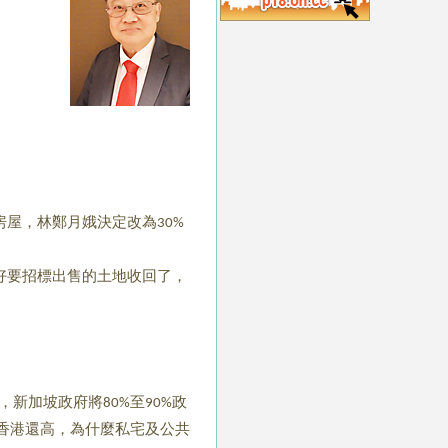
房屋，林鄭月娥決定改為
30%
好要招標出售的土地收回了，
，新加坡政府將
至
政
80%
90%
香港還高，為什麼私宅及公共