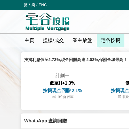
繁
/
简
/
ENG
主頁
搵樓/成交
業主放盤
宅谷按揭
按揭利息低至2.73%,現金回贈高達 2.03%,保證全城最高！
計劃一
低至H+1.3%
低
按揭現金回贈 2.1%
按揭現金
適用於新居屋
適用於
WhatsApp 查詢回贈