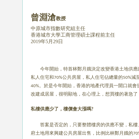
曾淵滄
教授
中原城市指數研究組主任
香港城市大學工商管理碩士課程前主任
2019年5月29日
今年開始，特首林鄭月娥決定改變香港土地供應的
私人住宅和
公共房屋，
私人住宅佔總量的
減
70%
50%
。於是今年開始，香港的地產代理員一開口就會
40%
改建成居屋，很明顯地，在心理上，想買樓的著急了
私樓供應少了，樓價會大漲嗎
?
答案是否定的，只要整體樓房的供應不變，私樓
府土地用來興建公共房屋出售，比例比林鄭月娥的
70