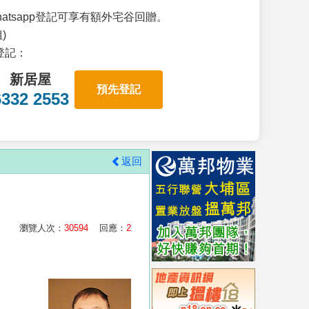
atsapp登記可享有額外宅谷回贈。
)
p登記：
新居屋
預先登記
6332 2553
返回
瀏覽人次：
30594
回應：
2