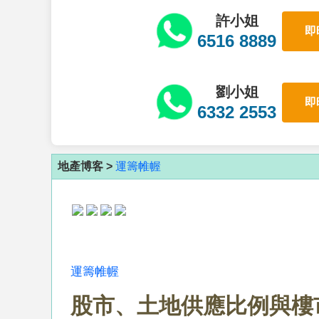
許小姐
即
6516 8889
劉小姐
即
6332 2553
地產博客 >
運籌帷幄
運籌帷幄
股市、土地供應比例與樓