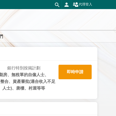
代理登入
們
銀行特別按揭計劃
即時申請
劏房、無稅單的自僱人士、
整合、資產審批(適合收入不足
人士)、唐樓、村屋等等