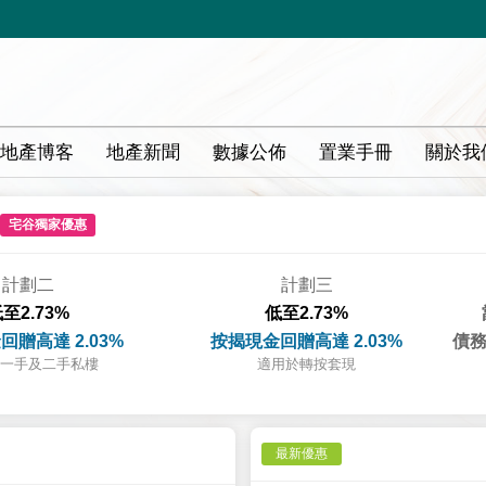
地產博客
地產新聞
數據公佈
置業手冊
關於我
宅谷獨家優惠
計劃二
計劃三
至2.73%
低至2.73%
回贈高達 2.03%
按揭現金回贈高達 2.03%
債務
一手及二手私樓
適用於轉按套現
最新優惠