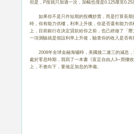
但是，
P
按就只加過一次，加幅也僅是
0.125
厘至
0.25
如果你不是只作短期的投機炒賣，而是打算長期
時，你有能力供樓，利率上升後，你是否還有能力供
上，目前銀行在決定貸款給你之前，也己經做了「壓
一項測驗就是假設利率上升後，驗查你的收入是否有
2008
年全球金融海嘯時，美國接二連三的減息，
處於零息時期，我寫了一本書
《
富足自由人
3
─買樓
上，不會向下，要做足加息的準備。