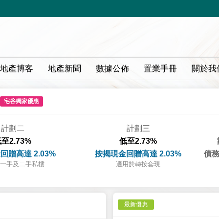
地產博客
地產新聞
數據公佈
置業手冊
關於我
宅谷獨家優惠
計劃二
計劃三
至2.73%
低至2.73%
回贈高達 2.03%
按揭現金回贈高達 2.03%
債務
一手及二手私樓
適用於轉按套現
最新優惠