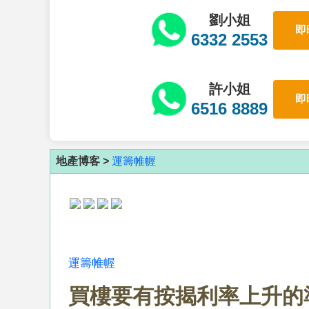
劉小姐
即
6332 2553
許小姐
即
6516 8889
地產博客 >
運籌帷幄
運籌帷幄
買樓要有按揭利率上升的