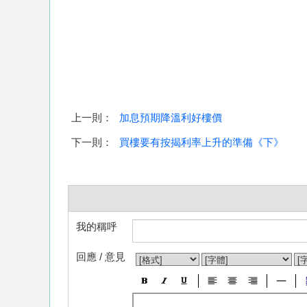
上一則：
加息預期降溫利好樓價
下一則：
買樓要有按揭利率上升的準備《下》
我的稱呼
回應 / 意見