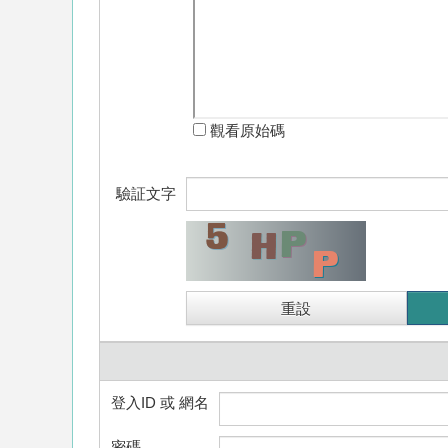
觀看原始碼
驗証文字
登入ID 或 網名
密碼