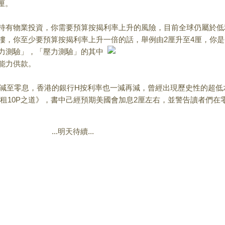
厘。
持有物業投資，你需要預算按揭利率上升的風險，目前全球仍屬於低
樓，你至少要預算按揭利率上升一倍的話，舉例由
2
厘升至
4
厘，你是
力測驗」，「壓力測驗」的其中
能力供款。
減至零息，香港的銀行
H
按利率也一減再減，曾經出現歷史性的超低
收租
10P
之道》，書中己經預期美國會加息
2
厘左右，並警告讀者們在
...明天待續...