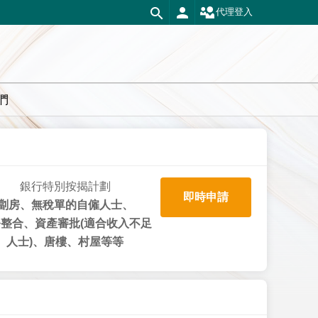
代理登入
們
銀行特別按揭計劃
即時申請
劏房、無稅單的自僱人士、
整合、資產審批(適合收入不足
人士)、唐樓、村屋等等