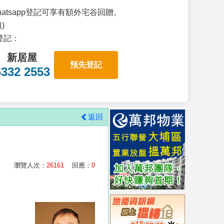
atsapp登記可享有額外宅谷回贈。
)
p登記：
新居屋
預先登記
6332 2553
返回
瀏覽人次：
26161
回應：
0