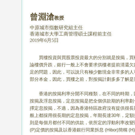
曾淵滄
教授
中原城市指數研究組主任
香港城市大學工商管理碩士課程前主任
2019年6月5日
買樓投資與買股票投資最大的分別就是按揭，買樓
論樓價升跌，銀行一般上不會要求供樓者提前清還欠
足的問題，因此，可以說只有極少數現金非常多的人
部分本金，因此，買樓之前，對按揭計劃多多了解是
香港的按揭利率分開不同種類，在不同的時期，
按揭及浮息按揭，定息按揭是把全個供款期的利率劃
擇定息按揭，不過，因為香港特區政府沒有提供很長
般上都採用很長期的定息按揭，年期長達
30
年，定額
則是每個月都付不同的供款，依所定的浮動利率改變
(P)
定價的按揭及以香港銀行同業拆息
(Hibor)
簡稱
(H)