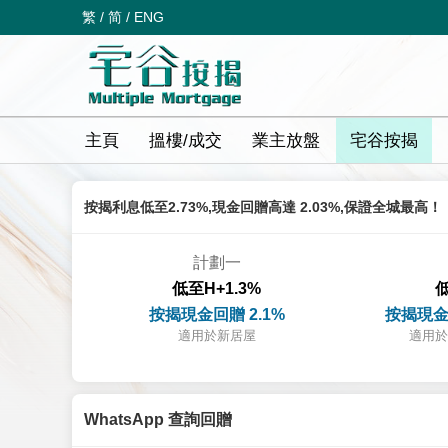
繁
/
简
/
ENG
主頁
搵樓/成交
業主放盤
宅谷按揭
按揭利息低至2.73%,現金回贈高達 2.03%,保證全城最高！
計劃一
低至H+1.3%
低
按揭現金回贈 2.1%
按揭現金
適用於新居屋
適用於
WhatsApp 查詢回贈