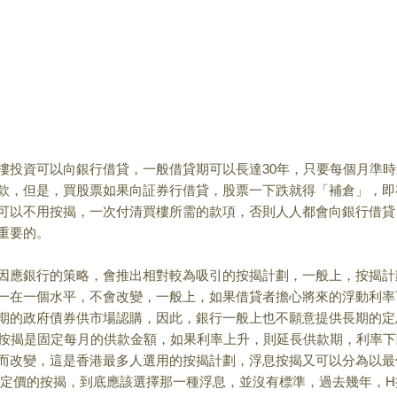
投資可以向銀行借貸，一般借貸期可以長達
30
年，只要每個月準時
款，但是，買股票如果向証券行借貸，股票一下跌就得「補倉」，即
可以不用按揭，一次付清買樓所需的款項，否則人人都會向銀行借貸
重要的。
因應銀行的策略，會推出相對較為吸引的按揭計劃，一般上，按揭計
一在一個水平，不會改變，一般上，如果借貸者擔心將來的浮動利率
期的政府債券供市場認購，因此，銀行一般上也不願意提供長期的定
按揭是固定每月的供款金額，如果利率上升，則延長供款期，利率下
而改變，這是香港最多人選用的按揭計劃，浮息按揭又可以分為以最
定價的按揭，到底應該選擇那一種浮息，並沒有標準，過去幾年，
H