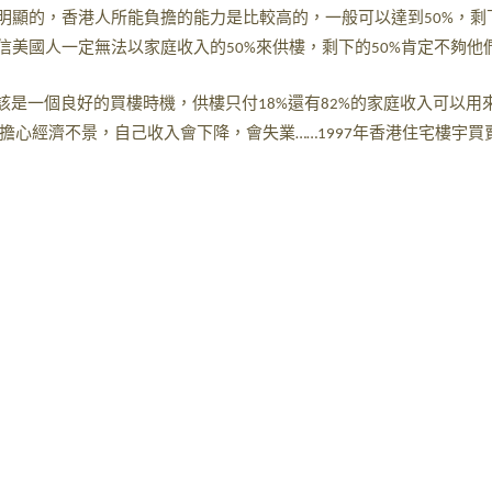
明顯的，香港人所能負擔的能力是比較高的，一般可以達到
，剩
50%
信美國人一定無法以家庭收入的
來供樓，剩下的
肯定不夠他
50%
50%
該是一個良好的買樓時機，供樓只付
還有
的家庭收入可以用
18%
82%
擔心經濟不景，自己收入會下降，會失業
年香港住宅樓宇買
……1997