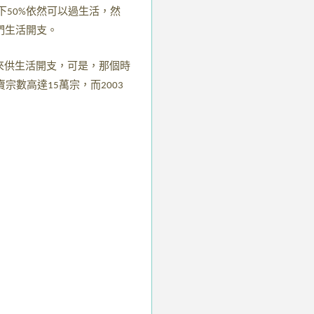
下
依然可以過生活，然
50%
們生活開支。
來供生活開支，可是，那個時
賣宗數高達
萬宗，而
15
2003