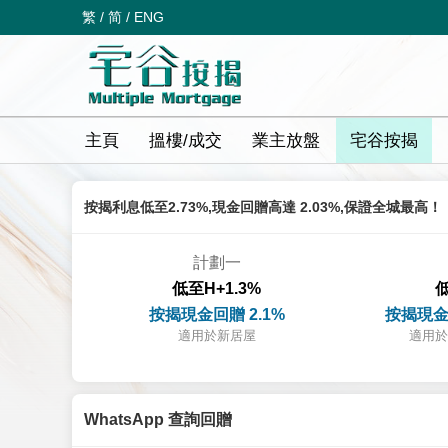
繁
/
简
/
ENG
主頁
搵樓/成交
業主放盤
宅谷按揭
按揭利息低至2.73%,現金回贈高達 2.03%,保證全城最高！
計劃一
低至H+1.3%
低
按揭現金回贈 2.1%
按揭現金
適用於新居屋
適用於
WhatsApp 查詢回贈