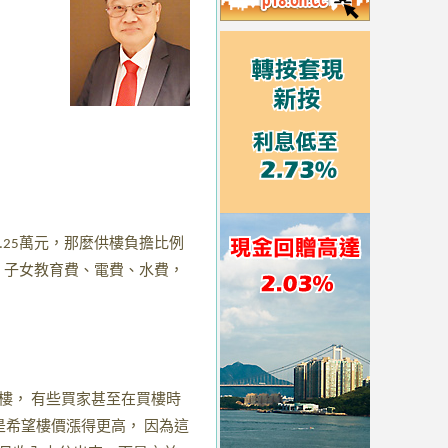
萬元，那麼供樓負擔比例
.25
、子女教育費、電費、水費，
樓，
有些買家甚至在買樓時
是希望樓價漲得更高，
因為這