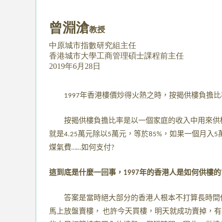
曾淵滄
教授
中原城市指數研究組主任
香港城市大學工商管理碩士課程前主任
2019年6月28日
年香港樓價炒得火熱之時，按揭供樓負擔比
1997
按揭供樓負擔比率是以一個家庭的收入中用來供
就是
萬元除以
萬元，等於
，如果一個月入
4.25
5
85%
5
煤氣費
如何支付
……
?
這到底是什麼一回事，
年的香港人是如何供樓的
1997
答案是當時絕大部分的香港人根本不打算長時間
馬上放盤賣樓，
也許今天買樓，明天就成功賣掉，有