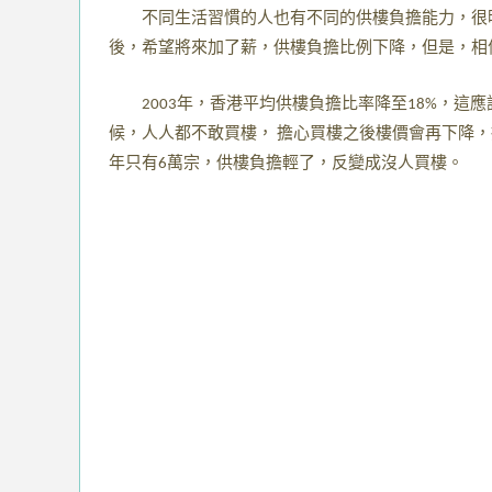
不同生活習慣的人也有不同的供樓負擔能力，很
後，希望將來加了薪，供樓負擔比例下降，但是，相
年，香港平均供樓負擔比率降至
，這應
2003
18%
候，人人都不敢買樓，
擔心買樓之後樓價會再下降，
年只有
萬宗，供樓負擔輕了，反變成沒人買樓。
6