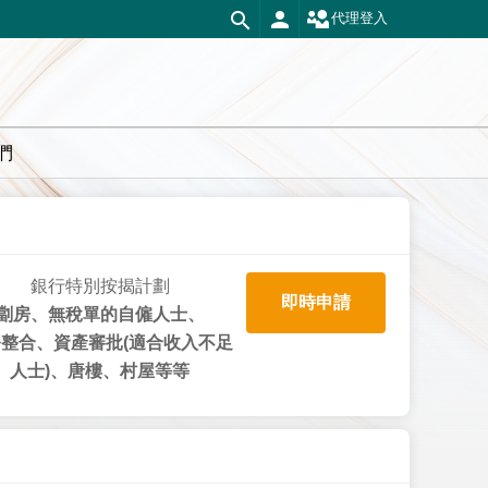
代理登入
們
銀行特別按揭計劃
即時申請
劏房、無稅單的自僱人士、
整合、資產審批(適合收入不足
人士)、唐樓、村屋等等