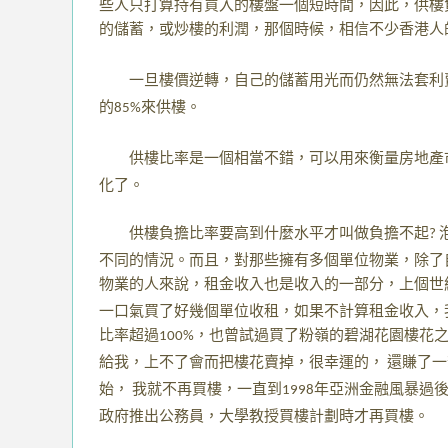
些人只打算持有買入的樓盤一個短時間，因此，供樓
的儲蓄，或炒樓的利潤，那個時候，相信不少香港人
一旦樓價逆轉，自己的儲蓄用光而仍然無法套利
的
來供樓。
85%
供樓比率是一個相當不錯，可以用來衡量房地產
化了。
供樓負擔比率要高到什麼水平才叫做負擔不起
?
不同的情況。而且，對那些擁有多個單位物業，除了
物業的人來說，租金收入也是收入的一部分，上個世
一口氣買了好幾個單位收租，如果不計算租金收入，
比率超過
，也曾試過買了粉嶺的碧湖花園樓花
100%
給我，上不了會而把樓花賣掉，很幸運的，
還賺了一
始，
我就不再買樓，一直到
年亞洲金融風暴過
1998
政府推出公務員，大學教授買樓計劃時才再買樓。