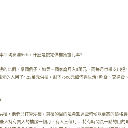
率平均高達
，什麼是按揭供樓負擔比率
85%
?
樓的比例，舉個例子，如果一個家庭月入
萬元，而每月供樓支出達
5
4
萬元的人用了
萬元供樓，剩下
元如何過生活
吃飯、交通費
4.25
7500
?
?
供樓，他們只打算炒樓，買樓的目的是希望遲些時候以更高的價格賣
些人持有買入的樓房一個月、有人三個月
持有時間長一點的目的
……