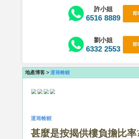
許小姐
即
6516 8889
劉小姐
即
6332 2553
地產博客 >
運籌帷幄
運籌帷幄
甚麼是按揭供樓負擔比率