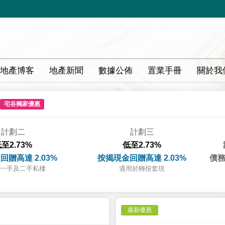
地產博客
地產新聞
數據公佈
置業手冊
關於我
宅谷獨家優惠
計劃二
計劃三
至2.73%
低至2.73%
回贈高達 2.03%
按揭現金回贈高達 2.03%
債務
一手及二手私樓
適用於轉按套現
最新優惠