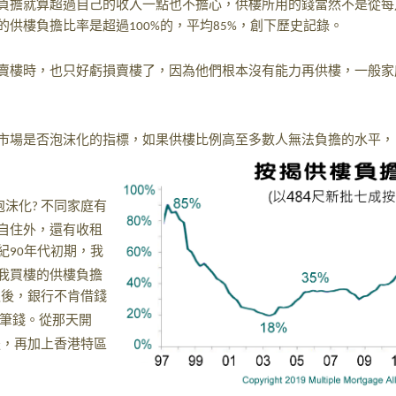
負擔就算超過自己的收入一點也不擔心，供樓所用的錢當然不是從每
的供樓負擔比率是超過
的，平均
，創下歷史記錄。
100%
85%
賣樓時，也只好虧損賣樓了，因為他們根本沒有能力再供樓，一般家
市場是否泡沫化的指標，如果供樓比例高至多數人無法負擔的水平，
泡沫化
不同家庭有
?
自住外，還有收租
紀
年代初期，我
90
我買樓的供樓負擔
之後，銀行不肯借錢
筆錢。從那天開
後，再加上香港特區