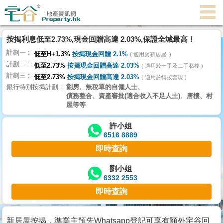
代
理
按揭利息低至2.73%,現金回贈高達 2.03%,保證全城最高！
主
計劃一
頁
低至H+1.3%
按揭現金回贈 2.1%
適用於新居屋
計劃二
低至2.73%
按揭現金回贈高達 2.03%
適用於一手及二手私樓
計劃三
搵
低至2.73%
按揭現金回贈高達 2.03%
適用於轉按套現
銀行特別按揭計劃
劏房、無稅單的自僱人士、
樓/
債務整合、資產審批(適合收入不足人士)、唐樓、村
成
屋等等
交
許小姐
6516 8889
業
即時查詢
主
放
劉小姐
6332 2553
盤
即時查詢
宅
谷
新居屋按揭，準業主預先Whatsapp登記可享有額外宅谷回