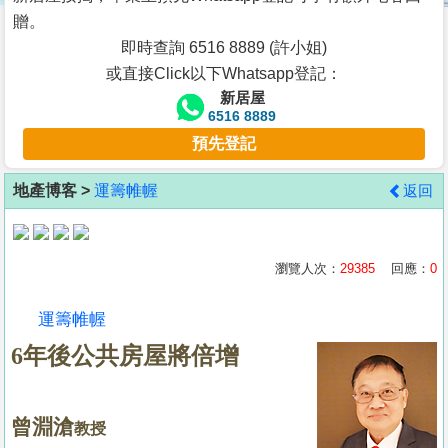
按
贈。
揭
即時查詢 6516 8889 (許小姐)
或直接Click以下Whatsapp登記：
地
新居屋
產
6516 8889
博
預先登記
客
地產博客 >
運籌帷幄
返回
地
產
新
瀏覽人次：
29385
回應：
0
聞
運籌帷幄
數
6年後公共房屋將倍增
據
公
佈
曾淵滄
教授