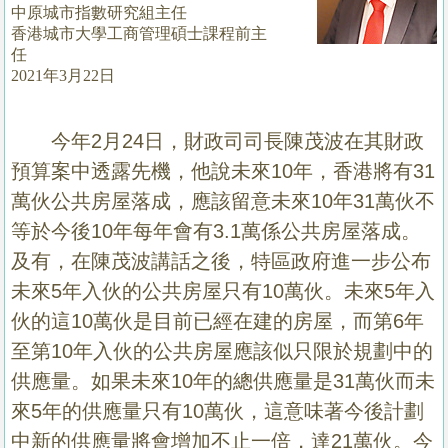
中原城市指數研究組主任
置
香港城市大學工商管理碩士課程前主
業
任
手
2021年3月22日
冊
今年2月24日，財政司司長陳茂波在其財政
關
於
預算案中透露先機，他說未來10年，香港將有31
我
萬伙公共房屋落成，應該留意未來10年31萬伙不
們
等於今後10年每年會有3.1萬係公共房屋落成。
及有，在陳茂波講話之後，特區政府進一步公布
未來5年入伙的公共房屋只有10萬伙。未來5年入
伙的這10萬伙是目前已經在建的房屋，而第6年
至第10年入伙的公共房屋應該似只限於規劃中的
供應量。如果未來10年的總供應量是31萬伙而未
來5年的供應量只有10萬伙，這意味著今後計劃
中新的供應量將會增加不止一倍，達21萬伙。今