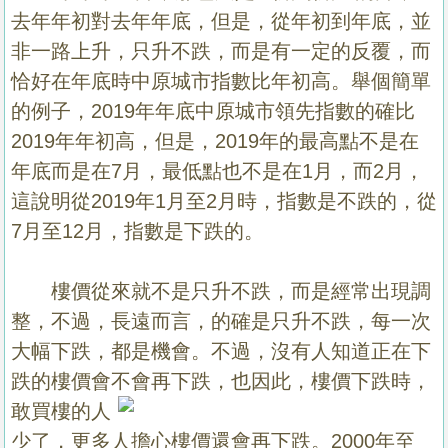
去年年初對去年年底，但是，從年初到年底，並
非一路上升，只升不跌，而是有一定的反覆，而
恰好在年底時中原城市指數比年初高。舉個簡單
的例子，
2019
年年底中原城市領先指數的確比
2019
年年初高，但是，
2019
年的最高點不是在
年底而是在
7
月，最低點也不是在
1
月，而
2
月，
這說明從
2019
年
1
月至
2
月時，指數是不跌的，從
7
月至
12
月，指數是下跌的。
樓價從來就不是只升不跌，而是經常出現調
整，不過，長遠而言，的確是只升不跌，每一次
大幅下跌，都是機會。不過，沒有人知道正在下
跌的樓價會不會再下跌，也因此，樓價下跌時，
敢買樓的人
少了，更多人擔心樓價還會再下跌。
2000
年至