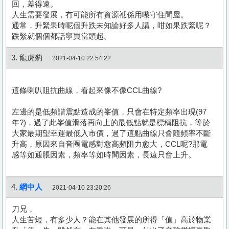
回，差得遠。
人生需要發展，冇可能所有資源祗係用嚟守住間屋。
通常，升緊果時呢個升跌未知論好多人講，咁如果跌緊呢？
跌緊就個個都話寧買當頭起。
3. 龍虎豹
2021-04-10 22:54:22
這條喇叭阻抗曲線，看起來像不像CCL曲線?
左邊的是低頻諧震點造成的峯值，只會在特定頻率出現(97
年?)，過了此峯值滑落再向上的最低點就是標稱阻抗，等於
大家最期望幸運最低入市價，過了這點曲線只會隨頻率不斷
升高，原因來自音圈電感對愈高頻阻力愈大，CCL呢?那電
感等如通脹因素，頻率等如時間因素，長遠只會上升。
4.
網中人
2021-04-10 23:20:26
刀兄，
人生苦短，有多少人？能在其他發展的所得「值」高於物業