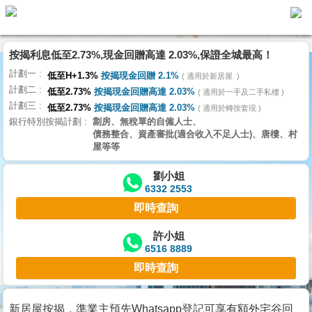
按揭利息低至2.73%,現金回贈高達 2.03%,保證全城最高！
主
計劃一
頁
低至H+1.3%
按揭現金回贈 2.1%
適用於新居屋
代
計劃二
理
低至2.73%
按揭現金回贈高達 2.03%
適用於一手及二手私樓
計劃三
搵
低至2.73%
按揭現金回贈高達 2.03%
適用於轉按套現
銀行特別按揭計劃
劏房、無稅單的自僱人士、
樓/
債務整合、資產審批(適合收入不足人士)、唐樓、村
成
屋等等
交
劉小姐
6332 2553
業
即時查詢
主
放
許小姐
6516 8889
盤
即時查詢
宅
谷
新居屋按揭，準業主預先Whatsapp登記可享有額外宅谷回