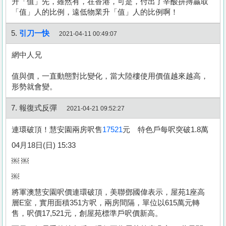
升「值」先，雖然有，在香港，可是，付出了辛酸拼搏贏取
「值」人的比例，遠低物業升「值」人的比例啊！
5.
引刀一快
2021-04-11 00:49:07
網中人兄
值與價，一直動態對比變化，當大陸樓使用價值越來越高，
形勢就會變。
7. 報復式反彈
2021-04-21 09:52:27
連環破頂！慧安園兩房呎售
17521
元 特色戶每呎突破1.8萬
04月18日(日) 15:33
￼ ￼
￼
將軍澳慧安園呎價連環破頂，美聯鄧國偉表示，屋苑1座高
層E室，實用面積351方呎，兩房間隔，單位以615萬元轉
售，呎價17,521元，創屋苑標準戶呎價新高。