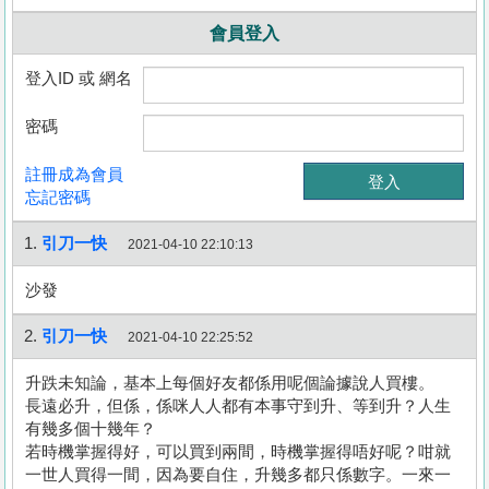
會員登入
登入ID 或 網名
密碼
註冊成為會員
忘記密碼
1.
引刀一快
2021-04-10 22:10:13
沙發
2.
引刀一快
2021-04-10 22:25:52
升跌未知論，基本上每個好友都係用呢個論據說人買樓。
長遠必升，但係，係咪人人都有本事守到升、等到升？人生
有幾多個十幾年？
若時機掌握得好，可以買到兩間，時機掌握得唔好呢？咁就
一世人買得一間，因為要自住，升幾多都只係數字。一來一