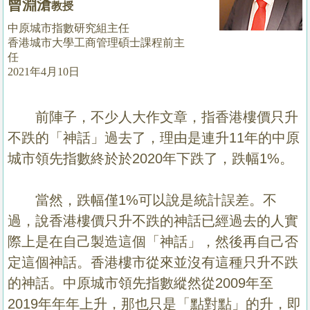
曾淵滄
教授
置
業
中原城市指數研究組主任
香港城市大學工商管理碩士課程前主
手
任
冊
2021年4月10日
關
於
前陣子，不少人大作文章，指香港樓價只升
我
不跌的「神話」過去了，理由是連升
11
年的中原
們
城市領先指數終於於
2020
年下跌了，跌幅
1%
。
當然，跌幅僅
1%
可以說是統計誤差。不
過，說香港樓價只升不跌的神話已經過去的人實
際上是在自己製造這個「神話」，然後再自己否
定這個神話。香港樓市從來並沒有這種只升不跌
的神話。中原城市領先指數縱然從
2009
年至
2019
年年年上升，那也只是「點對點」的升，即