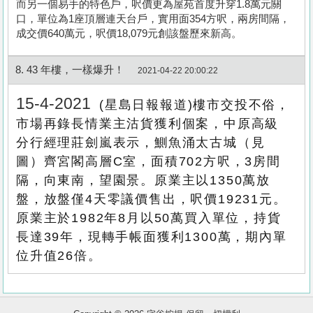
而另一個易手的特色戶，呎價更為屋苑首度升穿1.8萬元關
口，單位為1座頂層連天台戶，實用面354方呎，兩房間隔，
成交價640萬元，呎價18,079元創該盤歷來新高。
8. 43 年樓，一樣爆升！
2021-04-22 20:00:22
15-4-2021
(星島日報報道)樓市交投不俗，
市場再錄長情業主沽貨獲利個案，中原高級
分行經理莊劍嵐表示，鰂魚涌太古城（見
圖）齊宮閣高層C室，面積702方呎，3房間
隔，向東南，望園景。原業主以1350萬放
盤，放盤僅4天零議價售出，呎價19231元。
原業主於1982年8月以50萬買入單位，持貨
收
長達39年，現轉手帳面獲利1300萬，期內單
藏
位升值26倍。
樓
盤