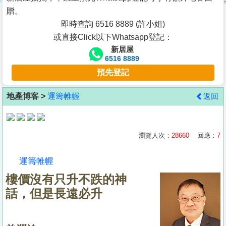
按
贈。
揭
即時查詢 6516 8889 (許小姐)
或直接Click以下Whatsapp登記：
地
新居屋
產
6516 8889
博
預先登記
客
地產博客 >
運籌帷幄
返回
地
產
新
瀏覽人次：
28660
回應：
7
聞
運籌帷幄
數
樓價沒有只升不跌的神
據
話，但是長遠必升
公
佈