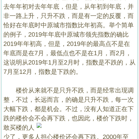
去年年初对去年年底，但是，从年初到年底，并
非一路上升，只升不跌，而是有一定的反覆，而
恰好在年底时中原城市指数比年初高。举个简单
的例子，
2019
年年底中原城市领先指数的确比
2019
年年初高，但是，
2019
年的最高点不是在
年底而是在
7
月，最低点也不是在
1
月，而
2
月，
这说明从
2019
年
1
月至
2
月时，指数是不跌的，从
7
月至
12
月，指数是下跌的。
楼价从来就不是只升不跌，而是经常出现调
整，不过，长远而言，的确是只升不跌，每一次
大幅下跌，都是机会。不过，没有人知道正在下
跌的楼价会不会再下跌，也因此，楼价下跌时，
敢买楼的人
少了，更多人担心楼价还会再下跌。
2000
年至