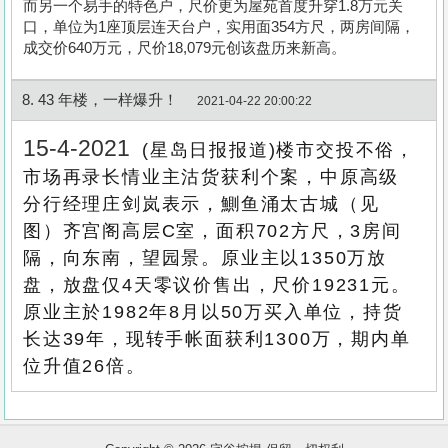
而另一个易手的特色户，尺价更为屋苑首度升穿1.8万元关
口，单位为1座顶层连天台户，实用面354方尺，两房间隔，
成交价640万元，尺价18,079元创该盘历来新高。
8. 43 年楼，一样爆升！
2021-04-22 20:00:22
15-4-2021
(星岛日报报道)楼市交投不俗，
市场再录长情业主沽货获利个案，中原高级
分行经理庄剑岚表示，鰂鱼涌太古城（见
图）齐宫阁高层C室，面积702方尺，3房间
隔，向东南，望园景。原业主以1350万放
盘，放盘仅4天零议价售出，尺价19231元。
原业主於1982年8月以50万买入单位，持货
收
长达39年，现转手帐面获利1300万，期内单
藏
位升值26倍。
楼
盘