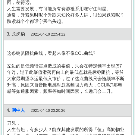
回，差得远。
人生需要发展，冇可能所有资源祗系用嚟守住间屋。
通常，升紧果时呢个升跌未知论好多人讲，咁如果跌紧呢？
跌紧就个个都话宁买当头起。
3. 龙虎豹
2021-04-10 22:54:22
这条喇叭阻抗曲线，看起来像不像CCL曲线?
左边的是低频谐震点造成的峯值，只会在特定频率出现(97
年?)，过了此峯值滑落再向上的最低点就是标称阻抗，等於
大家最期望幸运最低入市价，过了这点曲线只会随频率不断
升高，原因来自音圈电感对愈高频阻力愈大，CCL呢?那电
感等如通胀因素，频率等如时间因素，长远只会上升。
4.
网中人
2021-04-10 23:20:26
刀兄，
人生苦短，有多少人？能在其他发展的所得「值」高於物业