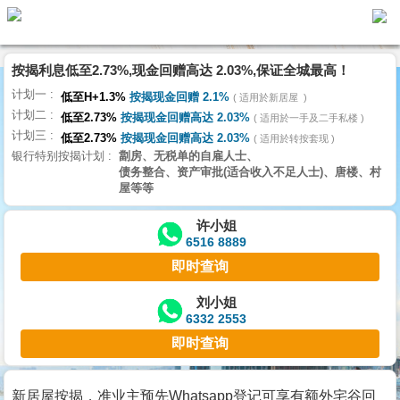
按揭利息低至2.73%,现金回赠高达 2.03%,保证全城最高！
主
计划一
页
低至H+1.3%
按揭现金回赠 2.1%
适用於新居屋
代
计划二
理
低至2.73%
按揭现金回赠高达 2.03%
适用於一手及二手私楼
计划三
搵
低至2.73%
按揭现金回赠高达 2.03%
适用於转按套现
银行特别按揭计划
劏房、无税单的自雇人士、
楼/
债务整合、资产审批(适合收入不足人士)、唐楼、村
成
屋等等
交
许小姐
6516 8889
业
即时查询
主
放
刘小姐
6332 2553
盘
即时查询
宅
谷
新居屋按揭，准业主预先Whatsapp登记可享有额外宅谷回