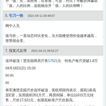
升「值」先，虽然有，在香港，可是，付出了辛酸拼搏赢取
「值」人的比例，远低物业升「值」人的比例啊！
5.
引刀一快
2021-04-11 00:49:07
网中人兄
值与价，一直动态对比变化，当大陆楼使用价值越来越高，
形势就会变。
7. 报复式反弹
2021-04-21 09:52:27
连环破顶！慧安园两房尺售
17521
元 特色户每尺突破1.8万
04月18日(日) 15:33
￼ ￼
￼
将军澳慧安园尺价连环破顶，美联邓国伟表示，屋苑1座高
层E室，实用面积351方尺，两房间隔，单位以615万元转
售，尺价17,521元，创屋苑标准户尺价新高。