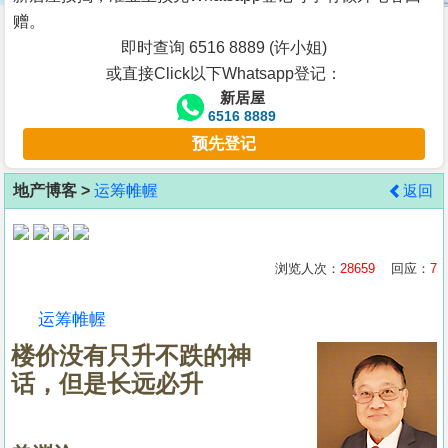
按
赠。
揭
即时查询 6516 8889 (许小姐)
或直接Click以下Whatsapp登记：
地
新居屋
产
6516 8889
博
预先登记
客
地产博客 >
运筹帷幄
返回
地
产
新
浏览人次：
28659
回应：
7
闻
运筹帷幄
数
楼价没有只升不跌的神
据
话，但是长远必升
公
布