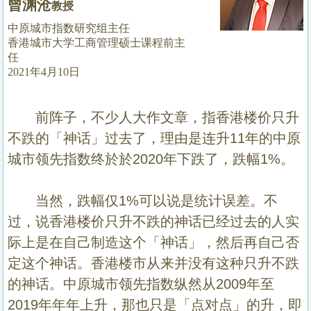
曾渊沧
教授
置
业
中原城市指数研究组主任
香港城市大学工商管理硕士课程前主
手
任
册
2021年4月10日
关
於
前阵子，不少人大作文章，指香港楼价只升
我
不跌的「神话」过去了，理由是连升
11
年的中原
们
城市领先指数终於於
2020
年下跌了，跌幅
1%
。
当然，跌幅仅
1%
可以说是统计误差。不
过，说香港楼价只升不跌的神话已经过去的人实
际上是在自己制造这个「神话」，然后再自己否
定这个神话。香港楼市从来并没有这种只升不跌
的神话。中原城市领先指数纵然从
2009
年至
2019
年年年上升，那也只是「点对点」的升，即