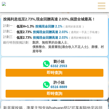
按揭利息低至2.73%,現金回贈高達 2.03%,保證全城最高！
主
計劃一
頁
低至H+1.3%
按揭現金回贈 2.1%
適用於新居屋
代
計劃二
理
低至2.73%
按揭現金回贈高達 2.03%
適用於一手及二手私樓
計劃三
搵
低至2.73%
按揭現金回贈高達 2.03%
適用於轉按套現
銀行特別按揭計劃
劏房、無稅單的自僱人士、
樓/
債務整合、資產審批(適合收入不足人士)、唐樓、村
成
屋等等
交
劉小姐
6332 2553
業
即時查詢
主
放
許小姐
6516 8889
盤
即時查詢
宅
谷
新居屋按揭，準業主預先Whatsapp登記可享有額外宅谷回