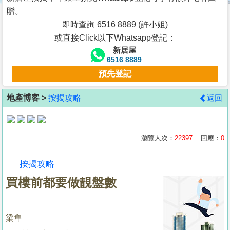
按
贈。
揭
即時查詢 6516 8889 (許小姐)
或直接Click以下Whatsapp登記：
地
新居屋
產
6516 8889
博
預先登記
客
地產博客 >
按揭攻略
返回
地
產
新
瀏覽人次：
22397
回應：
0
聞
按揭攻略
數
買樓前都要做靚盤數
據
公
佈
梁隼