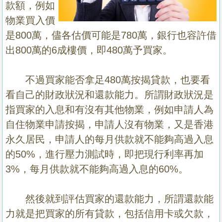
款額，例如
物業買入價
是800萬，儘各估價可能是780萬，銀行也容許借
出800萬的6成樓價，即480萬予買家。
不過買家能否拿足480萬按揭貸款，也要看
看自己的財政狀況和還款能力。所謂財政狀況是
指買家的入息和有沒有其他物業，例如申請人為
自住物業申請按揭，申請人沒有物業，又是香港
永久居民，申請人的每月供款就不能夠高過入息
的50%，進行壓力測試時，即把現行利率再加
3%，每月供款就不能夠高過入息的60%。
然後就到評估買家的還款能力，所謂還款能
力就是把買家的所有貸款，包括信用卡或欠款，