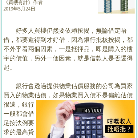
《買樓有計》作者
置
2019年5月24日
業
手
冊
好多人買樓仍然要依賴按揭，無論借定唔
借，都要還得到才好借，因為銀行批核按揭，都
關
不外乎看兩個因素，一是抵押品，即是購入的樓
於
宇的價值，另外一個因素，就是借款人是否還得
我
起。
們
銀行會透過提供物業估價服務的公司為買家
買入的物業估價，如果物業買入價不是偏離估價
很遠，
銀行
一般都會借
足按法例要
求的最高貸