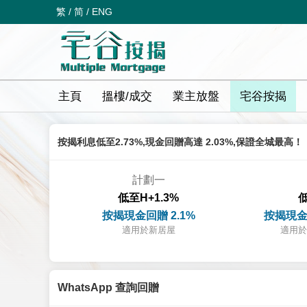
繁
/
简
/
ENG
主頁
搵樓/成交
業主放盤
宅谷按揭
按揭利息低至2.73%,現金回贈高達 2.03%,保證全城最高！
計劃一
低至H+1.3%
低
按揭現金回贈 2.1%
按揭現金
適用於新居屋
適用於
WhatsApp 查詢回贈