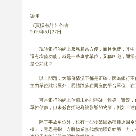
梁隼
《買樓有計》作者
2019年5月27日
現時銀行的網上服務相當方便，而且免費，其中一
還有增值功能，就是一些事故單位，又稱凶宅，通常
是否如此？
以上問題，大部份情況下都是正確，因為銀行不做
主由單位跳出屋外，屍體跌落在同座的平台單位，在
可是銀行的網上估價未必能準確「報導」實況，例
單位估價，但未必會拒絕為被影響的物業，例如上述
除了事故單位外，也有一些物業因為種種原因令銀
樓」，意思是指一方將物業無代價地贈送給另一方，在土