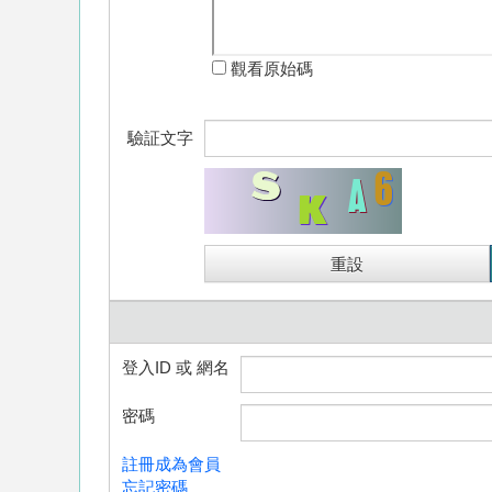
觀看原始碼
驗証文字
登入ID 或 網名
密碼
註冊成為會員
忘記密碼