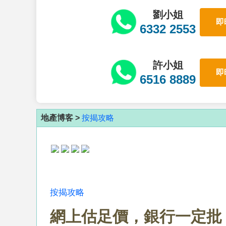
劉小姐
即
6332 2553
許小姐
即
6516 8889
地產博客 >
按揭攻略
按揭攻略
網上估足價，銀行一定批