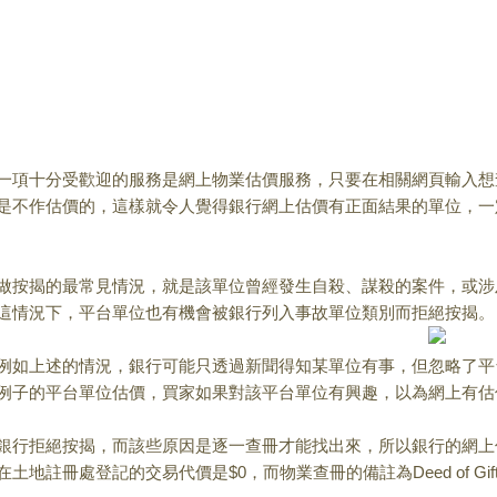
項十分受歡迎的服務是網上物業估價服務，只要在相關網頁輸入想
是不作估價的，這樣就令人覺得銀行網上估價有正面結果的單位，一
按揭的最常見情況，就是該單位曾經發生自殺、謀殺的案件，或涉
這情況下，平台單位也有機會被銀行列入事故單位類別而拒絕按揭。
如上述的情況，銀行可能只透過新聞得知某單位有事，但忽略了平
例子的平台單位估價，買家如果對該平台單位有興趣，以為網上有估
行拒絕按揭，而該些原因是逐一查冊才能找出來，所以銀行的網上
地註冊處登記的交易代價是$0，而物業查冊的備註為Deed of G