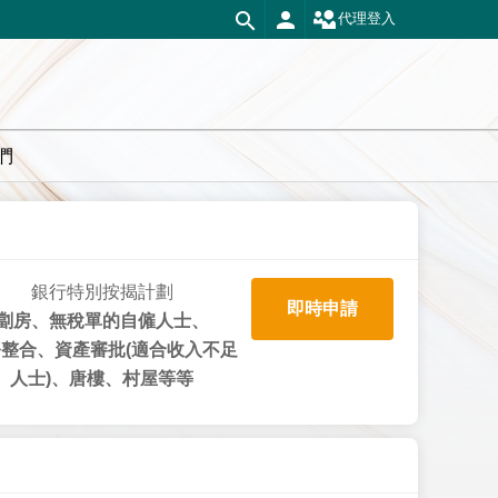
代理登入
們
銀行特別按揭計劃
即時申請
劏房、無稅單的自僱人士、
整合、資產審批(適合收入不足
人士)、唐樓、村屋等等