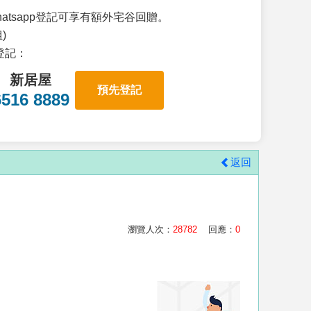
atsapp登記可享有額外宅谷回贈。
)
p登記：
新居屋
預先登記
6516 8889
返回
瀏覽人次：
28782
回應：
0