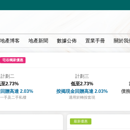
地產博客
地產新聞
數據公佈
置業手冊
關於我
宅谷獨家優惠
計劃二
計劃三
至2.73%
低至2.73%
回贈高達 2.03%
按揭現金回贈高達 2.03%
債務
一手及二手私樓
適用於轉按套現
最新優惠