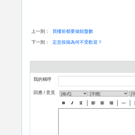
上一則：
買樓前都要做靚盤數
下一則：
定息按揭為何不受歡迎？
我的稱呼
回應 / 意見