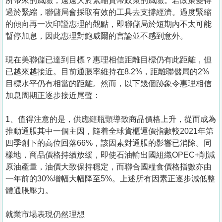
所帶來的風險，遠遠大於緊縮貨幣政策的風險。若政策變得
過於緊縮，聯儲局會採取有效的工具去支撐經濟。過度緊縮
的傾向再一次印證惠理的觀點，即聯儲局於短期內不太可能
暫停加息，因此惠理對鮑威爾的言論並不感到意外。
現在美聯儲已達到目標？惠理相信距離目標仍有此距離，但
已越來越接近。目前通脹率維持在8.2%，距離聯儲局的2%
目標水平仍有相當的距離。然而，以下幾個跡象令惠理相信
加息周期正逐步接近尾聲：
1、值得注意的是，供應鏈瓶頸導致商品價格上升，從而成為
推動通脹其中一個主因，隨着全球貨櫃運價指數較2021年第
四季創下的高位回落66%，該因素對通脹的影響已消除。同
樣地，商品價格持續放緩，即使石油輸出國組織OPEC+削減
原油產量，油價大致保持穩定，而聯合國糧食價格指數亦由
一年前的30%增幅大幅降至5%。上述所有因素正逐步減低整
體通脹壓力。
就業市場表現仍然理想