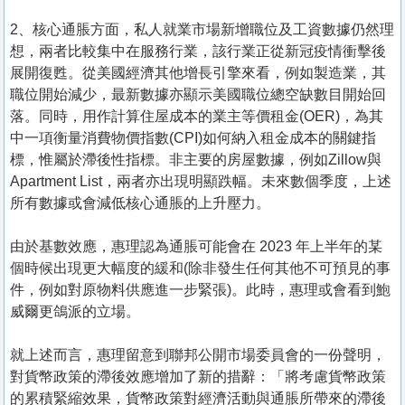
2、核心通脹方面，私人就業市場新增職位及工資數據仍然理
想，兩者比較集中在服務行業，該行業正從新冠疫情衝擊後
展開復甦。從美國經濟其他增長引擎來看，例如製造業，其
職位開始減少，最新數據亦顯示美國職位總空缺數目開始回
落。同時，用作計算住屋成本的業主等價租金(OER)，為其
中一項衡量消費物價指數(CPI)如何納入租金成本的關鍵指
標，惟屬於滯後性指標。非主要的房屋數據，例如Zillow與
Apartment List，兩者亦出現明顯跌幅。未來數個季度，上述
所有數據或會減低核心通脹的上升壓力。
由於基數效應，惠理認為通脹可能會在 2023 年上半年的某
個時候出現更大幅度的緩和(除非發生任何其他不可預見的事
件，例如對原物料供應進一步緊張)。此時，惠理或會看到鮑
威爾更鴿派的立場。
就上述而言，惠理留意到聯邦公開市場委員會的一份聲明，
對貨幣政策的滯後效應增加了新的措辭：「將考慮貨幣政策
的累積緊縮效果，貨幣政策對經濟活動與通脹所帶來的滯後