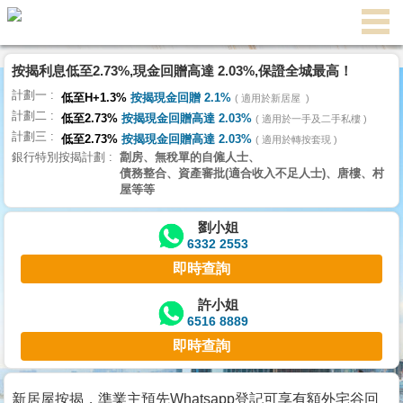
按揭利息低至2.73%,現金回贈高達 2.03%,保證全城最高！
主
計劃一
頁
低至H+1.3%
按揭現金回贈 2.1%
適用於新居屋
代
計劃二
理
低至2.73%
按揭現金回贈高達 2.03%
適用於一手及二手私樓
計劃三
搵
低至2.73%
按揭現金回贈高達 2.03%
適用於轉按套現
銀行特別按揭計劃
劏房、無稅單的自僱人士、
樓/
債務整合、資產審批(適合收入不足人士)、唐樓、村
成
屋等等
交
劉小姐
6332 2553
業
即時查詢
主
放
許小姐
6516 8889
盤
即時查詢
宅
谷
新居屋按揭，準業主預先Whatsapp登記可享有額外宅谷回