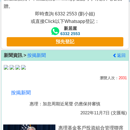
按
贈。
揭
即時查詢 6332 2553 (劉小姐)
或直接Click以下Whatsapp登記：
地
新居屋
產
6332 2553
博
預先登記
客
新聞資訊 >
按揭新聞
返回
地
產
新
瀏覽人次：
2031
聞
按揭新聞
數
惠理：加息周期近尾聲 仍應保持審慎
據
公
2022年11月7日 (文匯報)
佈
惠理基金客戶投資組合管理聯席