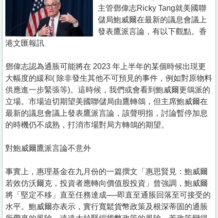
置
主管鄧偉志Ricky Tang就美國聯
業
儲局鮑威爾在最新的議息會議上
發表鷹派言論，有以下觀點。香
手
港文匯報訊
冊
鄧偉志認為通脹可能將在 2023 年上半年的某個時候出現更
關
大幅度的緩和( 除非發生其他不可預見的事件，例如對原物料
於
供應進一步緊張等)。這時候，我們或會看到鮑威爾更鴿派的
我
立場。市場迫切期望美國聯儲局由鷹轉鴿，但主席鮑威爾在
們
最新的議息會議上發表鷹派言論，該聲明指，討論暫停加息
的時機仍不成熟，打消市場對局方轉鴿的期望。
對鮑威爾鷹派言論不意外
事實上，惠理基金在九月份的一篇撰文「惠思賢見：鮑威爾
若效仿沃爾克，投資者應轉向價值股投資」曾強調，鮑威爾
將「堅定不移」直至任務達成──即直至通脹回落至可接受的
水平。鮑威爾亦表示，實行寬鬆貨幣政策及根深蒂固的通脹