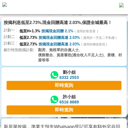
按揭利息低至2.73%,現金回贈高達 2.03%,保證全城最高！
主
計劃一
頁
低至H+1.3%
按揭現金回贈 2.1%
適用於新居屋
代
計劃二
理
低至2.73%
按揭現金回贈高達 2.03%
適用於一手及二手私樓
計劃三
搵
低至2.73%
按揭現金回贈高達 2.03%
適用於轉按套現
銀行特別按揭計劃
劏房、無稅單的自僱人士、
樓/
債務整合、資產審批(適合收入不足人士)、唐樓、村
成
屋等等
交
劉小姐
6332 2553
業
即時查詢
主
放
許小姐
6516 8889
盤
即時查詢
宅
谷
新居屋按揭，準業主預先Whatsapp登記可享有額外宅谷回