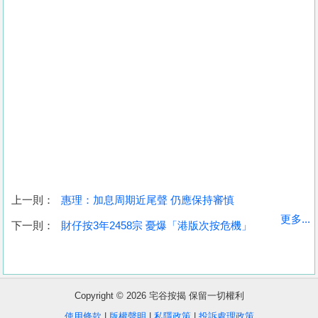
上一則：
惠理：加息周期近尾聲 仍應保持審慎
收
更多...
下一則：
財仔按3年2458宗 憂爆「港版次按危機」
藏
樓
盤
Copyright © 2026 宅谷按揭 保留一切權利
繁
简
ENG
使用條款
|
版權聲明
|
私隱政策
|
投訴處理政策