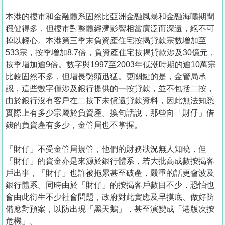
本港的樓市和金融體系固然比亞洲金融風暴和金融海嘯期間
穩健得多，但樓市對整體經濟影響相當廣泛而深遠，絕不可
掉以輕心。本港第三季末負資產住宅按揭貸款宗數增加至
533宗，按季增加8.7倍，負資產住宅按揭貸款涉及30億元，
按季增加逾9倍。數字與1997至2003年低潮時期的逾10萬宗
比較固然不多，但增長勢頭迅猛。更關鍵的是，金管局承
認，這些數字僅涉及銀行提供的一按貸款，並不包括二按，
由於銀行沒有客戶在二按下未償還貸款資料，因此無法知悉
實際上有多少宗屬於負資產。換句話說，那些向「財仔」借
錢的負資產有多少，金管局也不掌握。
「財仔」不受金管局規管，他們的財務狀況無人知曉，但
「財仔」的資金亦是來源於銀行體系，若大批高成數按揭客
戶出事，「財仔」也許被拖累甚至破產，嚴重的話更會波及
銀行體系。同時由於「財仔」的按揭客戶數目不少，恐怕也
會由此衍生不少社會問題，政府對此實應及早摸底、做好防
備應對預案，以防出現「黑天鵝」，甚至演變成「港版次按
危機」。