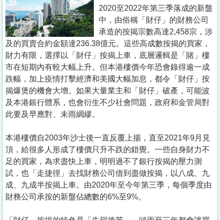
置
2020至2022年第三季落成的新盤
業
中，由俗稱「財仔」的財務公司
承造的按揭宗數高達2,458宗，涉
手
及的買賣合約金額達236.38億元。這些高成數按揭的買家，
冊
財力有限，選擇以「財仔」按揭上車，底層邏輯是「賭」樓
市在短期內有較大幅上升。但本港樓價今年恐會錄得逾一成
關
跌幅，加上疫情打擊經濟和美國大幅加息，都令「財仔」按
於
揭爆煲的機會大增。如果大量業主和「財仔」破產，可能波
我
及本港銀行體系，也會衍生不少社會問題，政府和金管局對
們
此要及早應對、未雨綢繆。
本港樓價自2003年沙士後一直反覆上揚，直至2021年9月見
頂，給很多人形成了樓價只升不跌的錯覺。一些自身財力不
足的買家，為求盡快上車，明明過不了銀行按揭的壓力測
試，也「走捷徑」去找財務公司借到盡做按揭，以八成、九
成、九成半按揭上車。由2020年至今年第三季，每個季度由
財務公司承按的新盤佔總數的6%至9%。