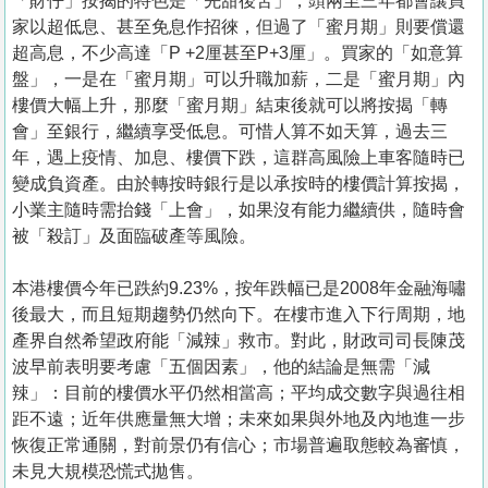
「財仔」按揭的特色是「先甜後苦」，頭兩至三年都會讓買
家以超低息、甚至免息作招徠，但過了「蜜月期」則要償還
超高息，不少高達「P +2厘甚至P+3厘」。買家的「如意算
盤」，一是在「蜜月期」可以升職加薪，二是「蜜月期」內
樓價大幅上升，那麼「蜜月期」結束後就可以將按揭「轉
會」至銀行，繼續享受低息。可惜人算不如天算，過去三
年，遇上疫情、加息、樓價下跌，這群高風險上車客隨時已
變成負資產。由於轉按時銀行是以承按時的樓價計算按揭，
小業主隨時需抬錢「上會」，如果沒有能力繼續供，隨時會
被「殺訂」及面臨破產等風險。
本港樓價今年已跌約9.23%，按年跌幅已是2008年金融海嘯
後最大，而且短期趨勢仍然向下。在樓市進入下行周期，地
產界自然希望政府能「減辣」救市。對此，財政司司長陳茂
波早前表明要考慮「五個因素」，他的結論是無需「減
辣」：目前的樓價水平仍然相當高；平均成交數字與過往相
距不遠；近年供應量無大增；未來如果與外地及內地進一步
恢復正常通關，對前景仍有信心；市場普遍取態較為審慎，
未見大規模恐慌式拋售。