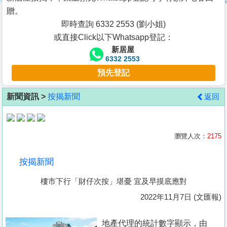
按
贈。
揭
即時查詢 6332 2553 (劉小姐)
或直接Click以下Whatsapp登記：
地
新居屋
產
6332 2553
博
預先登記
客
新聞資訊 >
按揭新聞
返回
地
產
新
瀏覽人次：
2175
聞
按揭新聞
數
樓市下行「財仔次按」堪憂 宜及早摸底應對
據
公
2022年11月7日 (文匯報)
佈
地產代理的統計數字顯示，由