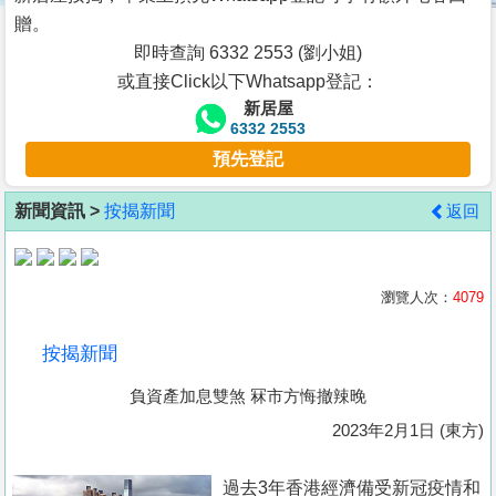
按
贈。
揭
即時查詢 6332 2553 (劉小姐)
或直接Click以下Whatsapp登記：
地
新居屋
產
6332 2553
博
預先登記
客
新聞資訊 >
按揭新聞
返回
地
產
新
瀏覽人次：
4079
聞
按揭新聞
數
負資產加息雙煞 冧市方悔撤辣晚
據
公
2023年2月1日 (東方)
佈
過去3年香港經濟備受新冠疫情和