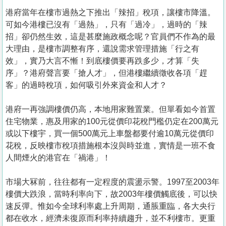
港府當年在樓市過熱之下推出「辣招」稅項，讓樓市降溫。
可如今港樓已沒有「過熱」，只有「過冷」，過時的「辣
招」卻仍然生效，這是甚麼施政概念呢？官員們不作為的最
大理由，是樓市調整有序，還說需求管理措施「行之有
效」，實乃大言不慚！到底樓價要再跌多少，才算「失
序」？港府聲言要「搶人才」，但港樓繼續徵收各項「趕
客」的過時稅項，如何吸引外來資金和人才？
港府一再強調樓價仍高，本地用家難置業。但單看如今首置
住宅物業，惠及用家的100元從價印花稅門檻仍定在200萬元
或以下樓宇，買一個500萬元上車盤都要付逾10萬元從價印
花稅，反映樓市稅項措施根本沒與時並進，實情是一班不食
人間煙火的港官在「禍港」！
市場大冧前，往往都有一定程度的震盪示警。1997至2003年
樓價大跌浪，當時利率向下，故2003年樓價觸底後，可以快
速反彈。惟如今全球利率處上升周期，通脹重臨，各大央行
都在收水，經濟未復原而利率持續趨升，並不利樓市。更重