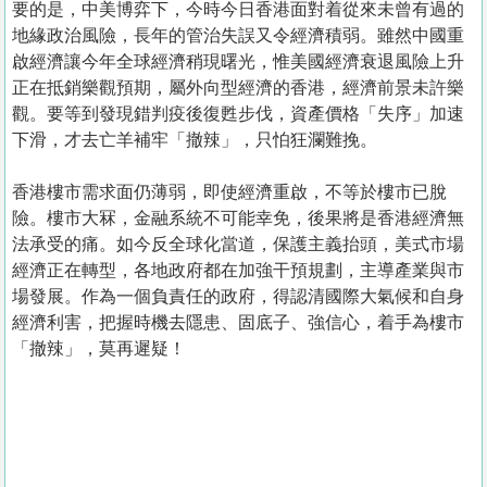
要的是，中美博弈下，今時今日香港面對着從來未曾有過的
地緣政治風險，長年的管治失誤又令經濟積弱。雖然中國重
啟經濟讓今年全球經濟稍現曙光，惟美國經濟衰退風險上升
正在抵銷樂觀預期，屬外向型經濟的香港，經濟前景未許樂
觀。要等到發現錯判疫後復甦步伐，資產價格「失序」加速
下滑，才去亡羊補牢「撤辣」，只怕狂瀾難挽。
香港樓市需求面仍薄弱，即使經濟重啟，不等於樓市已脫
險。樓市大冧，金融系統不可能幸免，後果將是香港經濟無
法承受的痛。如今反全球化當道，保護主義抬頭，美式市場
經濟正在轉型，各地政府都在加強干預規劃，主導產業與市
場發展。作為一個負責任的政府，得認清國際大氣候和自身
經濟利害，把握時機去隱患、固底子、強信心，着手為樓市
「撤辣」，莫再遲疑！