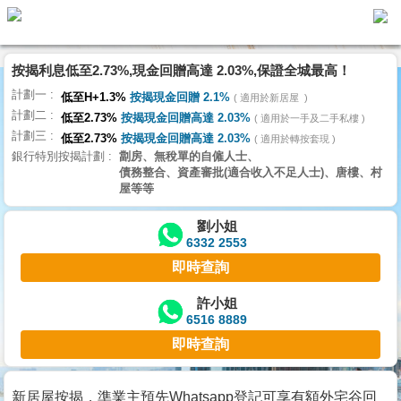
按揭利息低至2.73%,現金回贈高達 2.03%,保證全城最高！
主
計劃一
頁
低至H+1.3%
按揭現金回贈 2.1%
適用於新居屋
代
計劃二
理
低至2.73%
按揭現金回贈高達 2.03%
適用於一手及二手私樓
計劃三
搵
低至2.73%
按揭現金回贈高達 2.03%
適用於轉按套現
銀行特別按揭計劃
劏房、無稅單的自僱人士、
樓/
債務整合、資產審批(適合收入不足人士)、唐樓、村
成
屋等等
交
劉小姐
6332 2553
業
即時查詢
主
放
許小姐
6516 8889
盤
即時查詢
宅
谷
新居屋按揭，準業主預先Whatsapp登記可享有額外宅谷回