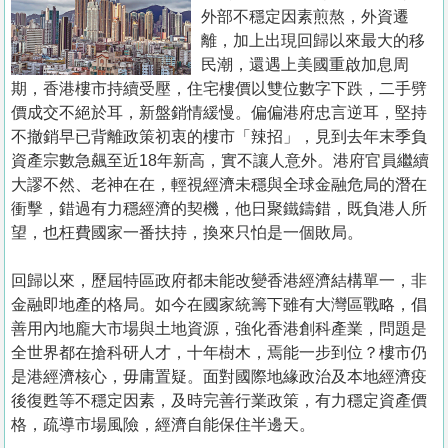
置
外部不穩定因素煎熬，外資遷
業
離，加上出現回歸以來最大的移
民潮，還遇上美國重啟加息周
手
期，香港樓市持續受壓，住宅樓價以雙位數字下跌，二手劈
冊
價成交不絕於耳，新盤銷情緩慢。偏偏港府忠言逆耳，堅持
不撤銷早已背離政策初衷的樓市「辣招」，見到去年末季負
關
資產宗數急飆至近18年新高，實不讓人意外。港府官員繼續
於
大謬不然、老神在在，輕視經濟未穩與全球金融危局的潛在
我
衝擊，錯過有力穩經濟的契機，他日聚鐵鑄錯，既負港人所
們
望，也枉費國家一番扶持，換來只怕是一個敗局。
回歸以來，歷屆特區政府都未能改變香港經濟結構單一，非
金融即地產的格局。如今在國家統籌下雖有大灣區戰略，倡
善用內地龐大市場與土地資源，強化香港創科產業，問題是
全世界都在搶科研人才，十年樹木，焉能一步到位？樓市仍
是港經濟核心，毋庸置疑。面對國際地緣政治及本地經濟疫
後復甦等不穩定因素，及時完善行業政策，有力穩定資產價
格，疏導市場風險，經濟自能保住半邊天。