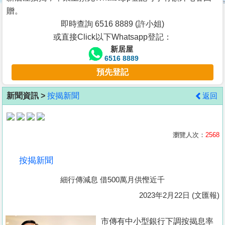
按
贈。
揭
即時查詢 6516 8889 (許小姐)
或直接Click以下Whatsapp登記：
地
新居屋
產
6516 8889
博
預先登記
客
新聞資訊 >
按揭新聞
返回
地
產
新
瀏覽人次：
2568
聞
按揭新聞
數
細行傳減息 借500萬月供慳近千
據
公
2023年2月22日 (文匯報)
佈
市傳有中小型銀行下調按揭息率