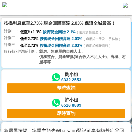
按揭利息低至2.73%,現金回贈高達 2.03%,保證全城最高！
主
計劃一
頁
低至H+1.3%
按揭現金回贈 2.1%
適用於新居屋
代
計劃二
理
低至2.73%
按揭現金回贈高達 2.03%
適用於一手及二手私樓
計劃三
搵
低至2.73%
按揭現金回贈高達 2.03%
適用於轉按套現
銀行特別按揭計劃
劏房、無稅單的自僱人士、
樓/
債務整合、資產審批(適合收入不足人士)、唐樓、村
成
屋等等
交
劉小姐
6332 2553
業
即時查詢
主
放
許小姐
6516 8889
盤
即時查詢
宅
谷
新居屋按揭，準業主預先Whatsapp登記可享有額外宅谷回