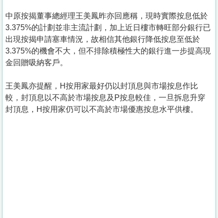
中原按揭董事總經理王美鳳昨亦回應稱，現時實際按息低於
3.375%的計劃並非主流計劃，加上近日樓市轉旺部分銀行已
出現按揭申請塞車情況，故相信其他銀行降低按息至低於
3.375%的機會不大，但不排除積極性大的銀行進一步提高現
金回贈吸納客戶。
王美鳳亦提醒，H按用家最好仍以封頂息與市場按息作比
較，封頂息以不高於市場按息及P按息較佳，一旦拆息升穿
封頂息，H按用家仍可以不高於市場優惠按息水平供樓。