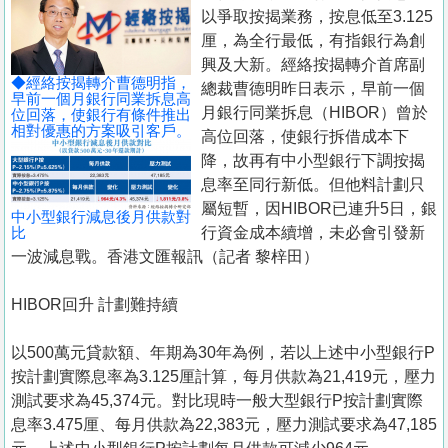
置
以爭取按揭業務，按息低至3.125
業
厘，為全行最低，有指銀行為創
興及大新。經絡按揭轉介首席副
手
◆經絡按揭轉介曹德明指，
總裁曹德明昨日表示，早前一個
冊
早前一個月銀行同業拆息高
月銀行同業拆息（HIBOR）曾於
位回落，使銀行有條件推出
相對優惠的方案吸引客戶。
高位回落，使銀行拆借成本下
關
降，故再有中小型銀行下調按揭
於
息率至同行新低。但他料計劃只
我
屬短暫，因HIBOR已連升5日，銀
中小型銀行減息後月供款對
們
比
行資金成本續增，未必會引發新
一波減息戰。香港文匯報訊（記者 黎梓田）
HIBOR回升 計劃難持續
以500萬元貸款額、年期為30年為例，若以上述中小型銀行P
按計劃實際息率為3.125厘計算，每月供款為21,419元，壓力
測試要求為45,374元。對比現時一般大型銀行P按計劃實際
息率3.475厘、每月供款為22,383元，壓力測試要求為47,185