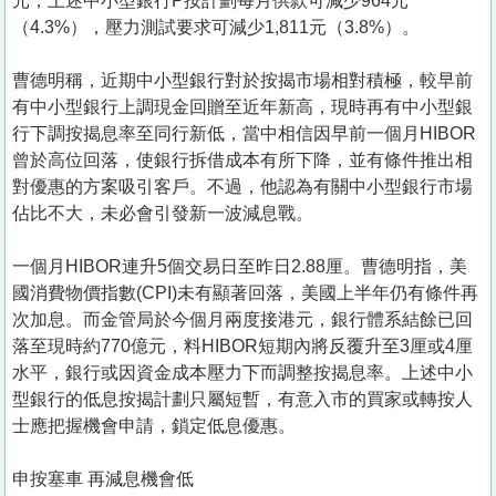
元，上述中小型銀行P按計劃每月供款可減少964元
（4.3%），壓力測試要求可減少1,811元（3.8%）。
曹德明稱，近期中小型銀行對於按揭市場相對積極，較早前
有中小型銀行上調現金回贈至近年新高，現時再有中小型銀
行下調按揭息率至同行新低，當中相信因早前一個月HIBOR
曾於高位回落，使銀行拆借成本有所下降，並有條件推出相
對優惠的方案吸引客戶。不過，他認為有關中小型銀行市場
佔比不大，未必會引發新一波減息戰。
一個月HIBOR連升5個交易日至昨日2.88厘。曹德明指，美
國消費物價指數(CPI)未有顯著回落，美國上半年仍有條件再
次加息。而金管局於今個月兩度接港元，銀行體系結餘已回
落至現時約770億元，料HIBOR短期內將反覆升至3厘或4厘
水平，銀行或因資金成本壓力下而調整按揭息率。上述中小
型銀行的低息按揭計劃只屬短暫，有意入市的買家或轉按人
士應把握機會申請，鎖定低息優惠。
申按塞車 再減息機會低