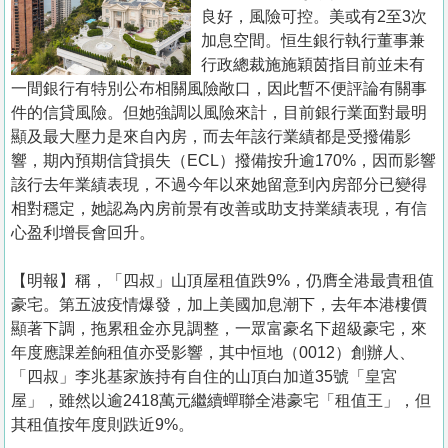
置
良好，風險可控。美或有2至3次
業
加息空間。恒生銀行執行董事兼
行政總裁施施穎茵指目前並未有
手
一間銀行有特別公布相關風險敞口，因此暫不便評論有關事
冊
件的信貸風險。但她強調以風險來計，目前銀行業面對最明
顯及最大壓力是來自內房，而去年該行業績都是受撥備影
關
響，期內預期信貸損失（ECL）撥備按升逾170%，因而影響
於
該行去年業績表現，不過今年以來她留意到內房部分已變得
我
相對穩定，她認為內房前景有改善或助支持業績表現，有信
們
心盈利增長會回升。
【明報】稱，「四叔」山頂屋租值跌9%，仍膺全港最貴租值
豪宅。第五波疫情爆發，加上美國加息潮下，去年本港樓價
顯著下調，拖累租金亦見調整，一眾富豪名下超級豪宅，來
年度應課差餉租值亦受影響，其中恒地（0012）創辦人、
「四叔」李兆基家族持有自住的山頂白加道35號「皇宮
屋」，雖然以逾2418萬元繼續蟬聯全港豪宅「租值王」，但
其租值按年度則跌近9%。