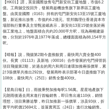
【HK01】謂，英皇國際放售屯門新安街工廈地盤，市值6.2
億。工商舖交投回升，發展商趁機放售旗下新界區工廈地
盤。由英皇國際（0163）持有的屯門新安街13至15號工廈地
盤，新近推出放售，市值約6.2億元。世邦魏理仕香港資本市
場部執行董事及主管甄浚岷表示，新安街13至15號坐落於兩
個工業地上，地盤面積合共約20,000平方呎，現為兩幢建築
物，分別於1976年及1977年落成，總樓面面積為88,154平方
呎。
【晴報】說，飛揚第2期今盡推餘貨，最快周六賣全盤400
伙。長實（01113）及新地（00016）合作發展的屯門掃管笏
項目飛揚第2期，於過去的周六和周日連環加推兩張價單，累
計3張價單共推出292伙。發展商昨表示部署今日盡推餘下的
108伙，最快周六（25日）銷售全盤400伙。
【星島日報】曰，雨後乘勢加推每呎1.56萬。星星地產旗下
元朗雨後過去周末進行首輪銷售，即日售出逾110伙，銷情
理想，項目乘勝追擊，昨日加推新一張價單，涉及93伙，折
實平均呎價15694元，並落實周五（24日）進行次輪銷售。