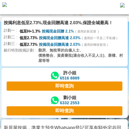
代
理
按揭利息低至2.73%,現金回贈高達 2.03%,保證全城最高！
主
計劃一
頁
低至H+1.3%
按揭現金回贈 2.1%
適用於新居屋
計劃二
低至2.73%
按揭現金回贈高達 2.03%
適用於一手及二手私樓
計劃三
搵
低至2.73%
按揭現金回贈高達 2.03%
適用於轉按套現
銀行特別按揭計劃
劏房、無稅單的自僱人士、
樓/
債務整合、資產審批(適合收入不足人士)、唐樓、村
成
屋等等
交
許小姐
6516 8889
業
即時查詢
主
放
劉小姐
6332 2553
盤
即時查詢
宅
谷
新居屋按揭，準業主預先Whatsapp登記可享有額外宅谷回