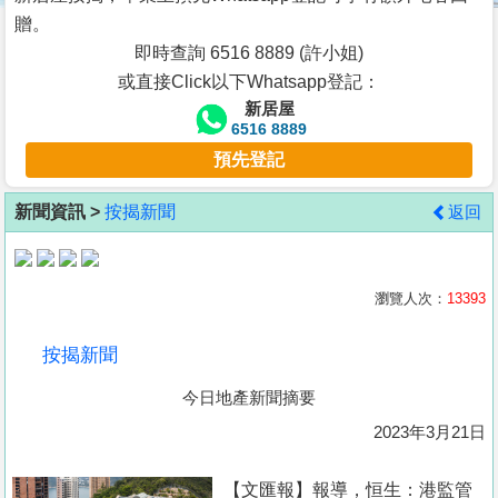
按
贈。
揭
即時查詢 6516 8889 (許小姐)
或直接Click以下Whatsapp登記：
地
新居屋
產
6516 8889
博
預先登記
客
新聞資訊 >
按揭新聞
返回
地
產
新
瀏覽人次：
13393
聞
按揭新聞
數
今日地產新聞摘要
據
公
2023年3月21日
佈
【文匯報】報導，恒生：港監管