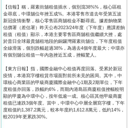
【信報】稱，羅素街舖租值插水，個別瀉38%%，核心區租
金尋底，中環舖位年挫五成%。本港零售市道去年受第五波
新冠疫情衝擊，核心零售區商舖租金不斷尋底。據差餉物業
估價署（差估署）昨天公布2023/24年度（下年度）應課差餉
租值（租值）顯示，本港主要零售區商舖租值繼續大挫，處
於昔日全球最貴舖租地段的銅鑼灣羅素街舖位，下年度租值
全線滑落，個別跌幅超過38%，為過去4個年度最大；中環亦
有個別舖位租值一年內急挫近五成，挫幅驚人。
【東方日報】指，國際金融中心租值再度回落。受累於新冠
疫情，本港寫字樓租賃市場面對前所未見的困局。其中，中
環核心商業區的甲級商廈國際金融中心1期及2期單位，下年
度租值亦回落，跌幅約6%，而期內港島區商廈租值挫幅較明
顯的甲廈為中環中心，按年低逾一成。核心區其他甲級商廈
租值已連跌3個年度。當中，中環中心中層全層寫字樓，下年
度租值約1,387.2萬元，較本年度約1,612.8萬元，低約14%，
較2019年更累跌30%。