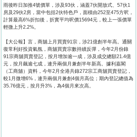
雨後昨日加推4號價單，涉及93伙，涵蓋7伙開放式、57伙1
房及29伙2房，當中包括2伙特色戶，面積由252至475方呎，
計算最高6%折扣後，折實平均呎價15694元，較上一張價單
輕微上升2.2%。
【大公報】言， 商舖上月買賣91宗，涉21億創半年高。通關
復常利好投資氣氛，商舖買賣宗數持續反彈，今年2月份錄
91宗商舖買賣登記，按月增加逾一成，涉及成交總額21.4億
元，按月飆逾七成，連升兩個月兼創半年新高。據利嘉閣
（工商舖）資料，今年2月全港共錄272宗工商舖買賣登記，
較1月微增6%，連升兩個月兼創4個月高位；期內登記總值為
35.76億元，按月升3%，為4個月來次高。