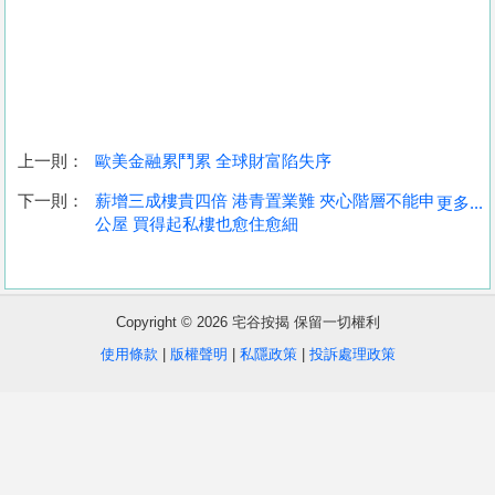
上一則：
歐美金融累鬥累 全球財富陷失序
收
下一則：
薪增三成樓貴四倍 港青置業難 夾心階層不能申
更多...
公屋 買得起私樓也愈住愈細
藏
樓
盤
Copyright © 2026 宅谷按揭 保留一切權利
繁
简
ENG
使用條款
|
版權聲明
|
私隱政策
|
投訴處理政策
體
体