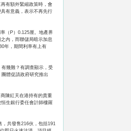
來再有額外緊縮政策時，會
變具有意義，表示不再先行
（P）0.125厘。地產界
期之內，而聯儲局暗示加息
30年，期間利率有上有
」有幾難？有調查顯示，受
。團體促請政府研究推出
富商陳紅天在港持有的貴重
被恒生銀行委任會計師樓羅
輪銷售，共發售216伙，包括191
單位即日火速沽清，項目經