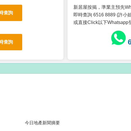
新居屋按揭，準業主預先Wh
時查詢
即時查詢 6516 8889 (許小姐
或直接Click以下Whatsap
時查詢
今日地產新聞摘要