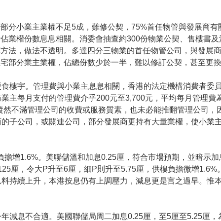
部分小業主業權不足5成，難修公契，75%首任物管與發展商有
佔業權份數息息相關。消委會抽查約300份物業公契、售樓書
算方法，做法不透明。多達四分三物業的首任物管公司，與發展
住宅部分業主業權，佔總份數少於一半，難以修訂公契，甚至更
硬食樓宇。管理費與小業主息息相關，香港的法定機構消費者委
每月支付的管理費介乎200元至3,700元，平均每月管理費為1,
主縱然不滿管理公司的收費或服務質素，也未必能推翻管理公司，因
商的子公司，或關連公司，部分發展商更持有大量業權，使小業
負擔增1.6%。美聯儲溫和加息0.25厘，符合市場預期，並暗示
25厘，令大P升至6厘，細P則升至5.75厘，供樓負擔微增1.6
息料持續上升，本港按息仍有上調壓力，減息更是言之過早。惟
減息不合適。美國聯儲局周二加息0.25厘，至5厘至5.25厘