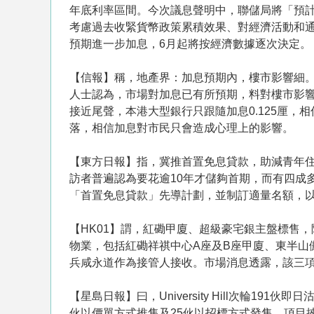
年底利率區間。今次議息聲明中，聯儲局將「預
考慮過去收緊貨幣政策累積效果、對經濟活動和
預期進一步加息，6月起將按經濟數據逐次決定。
【信報】稱，地產界：加息預期內，樓市影響細。美
人士認為，市場對加息已有所預期，料對樓市影
接近尾聲，本港大型銀行只跟隨加息0.125厘，
落，相信加息對市民只會造成心理上的影響。
【東方日報】指，冀推首置免息貸款，助減青年住
訪者普遍認為要花逾10年才儲夠首期，而有四成
「首置免息貸款」先導計劃，並制訂適量名額，
【HK01】謂，紅磡甲廈、超級豪宅銀主盤標售
物業，包括紅磡祥祺中心A座及B座甲廈、東半山
兵咸永道作為接管人接收。市場消息透露，該三
【星島日報】曰，University Hill次輪191伙
伙以價單方式推售及25伙以招標方式發售，項目