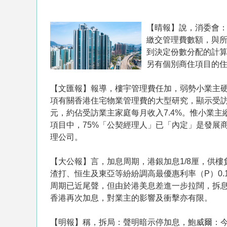
【晴報】說，消委會：
繳交管理費數額，與所
到決定份數分配的計
另有個別商住項目的
【文匯報】報導，樓宇管理費任加，弱勢小業主
項有關香港住宅物業管理費的大型研究，顯示受訪業主
元，約佔受訪業主家庭每月收入7.4%。惟小業
項目中，75%「公契經理人」已「內定」是發展
理公司。
【大公報】言， 加息周期，港銀加息1/8厘，供樓
渣打、恒生及東亞等紛紛調高最優惠利率（P）0.1
周期已近尾聲，但由於港美息差進一步拉闊，拆
香港再次加息，對業主的影響及衝擊亦有限。
【明報】稱，拆局：聲明暗示停加息，鮑威爾：今年