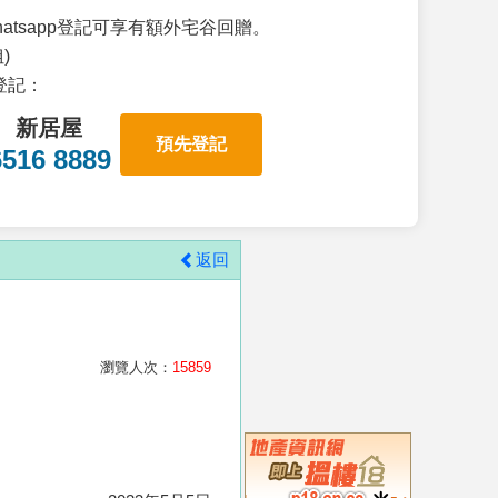
atsapp登記可享有額外宅谷回贈。
)
p登記：
新居屋
預先登記
6516 8889
返回
瀏覽人次：
15859