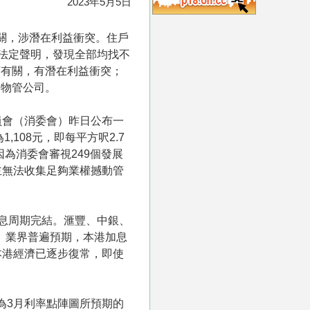
2023年5月5日
關，涉潛在利益衝突。住戶
及法定聲明，發現全部均找不
商有關，有潛在利益衝突；
換物管公司。
員會（消委會）昨日公布一
108元，即每平方呎2.7
為消委會審視249個發展
主無法收集足夠業權撼動管
加息周期完結。滙豐、中銀、
%。業界普遍預期，本港加息
本港經濟已逐步復常，即使
，為3月利率點陣圖所預期的