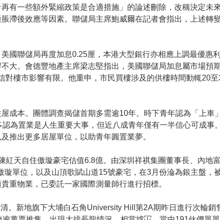
計再有一些額外緊縮政策是合適措施」的論述刪除，改稱決定未
通脹滯後效應等因素。聯儲局主席鮑威爾在記者會指出，上述轉
國聯儲局再度加息0.25厘，本港大型銀行亦相應上調最優惠利率
響不大。會德豐地產主席梁志堅指出，美國聯儲局加息屬市場預
相信對樓市影響有限。他重申，市民買樓涉及的供樓時間動輒20至
屋成本。團體調查揭儲首期多需逾10年。時下青年認為「上車
多認為置業是人生重要大事，但近八成青年僅有一半信心可成事
以及推出更多居屋單位，以助青年圓置業夢。
，陳紅天自住傲璇豪宅估值6.8億。由深圳祥祺集團董事長、內地
傲璇單位，以及山頂歌賦山道15號豪宅，在3月份淪為銀主盤，
項貴重物業，已委託一家國際測量師行進行招標。
即日沽清。新地旗下大埔白石角University Hill第2A期昨日進行次
挾逾萬票推售，出現大排長龍情況，相當墟冚，當中191伙價單