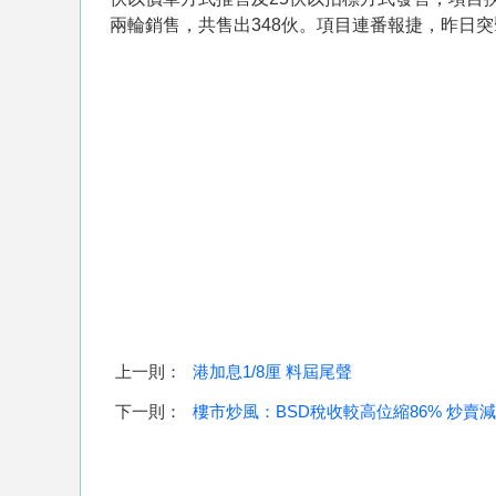
兩輪銷售，共售出348伙。項目連番報捷，昨日突
上一則：
港加息1/8厘 料屆尾聲
下一則：
樓市炒風：BSD稅收較高位縮86% 炒賣