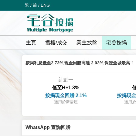
繁
/
简
/
ENG
主頁
搵樓/成交
業主放盤
宅谷按揭
按揭利息低至2.73%,現金回贈高達 2.03%,保證全城最高！
計劃一
低至H+1.3%
低
按揭現金回贈 2.1%
按揭現金
適用於新居屋
適用於
WhatsApp 查詢回贈