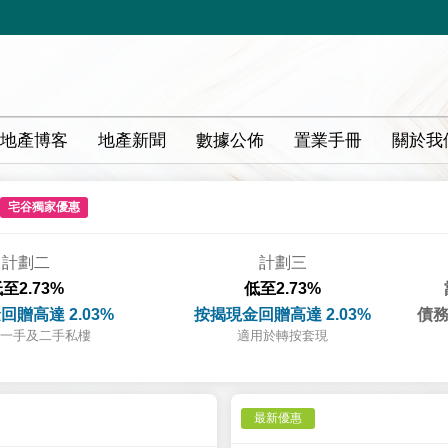
地產博客
地產新聞
數據公佈
置業手冊
關於我
宅谷獨家優惠
計劃二
計劃三
至2.73%
低至2.73%
回贈高達 2.03%
按揭現金回贈高達 2.03%
債務
一手及二手私樓
適用於轉按套現
最新優惠