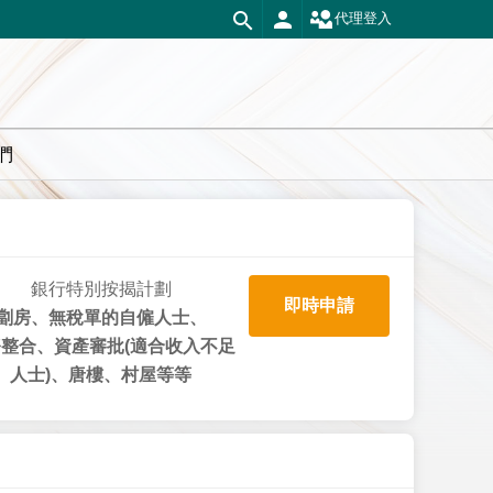
代理登入
們
銀行特別按揭計劃
即時申請
劏房、無稅單的自僱人士、
整合、資產審批(適合收入不足
人士)、唐樓、村屋等等