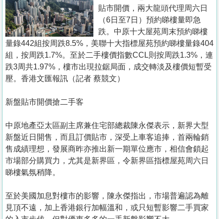
置
貼市開價，兩大龍頭代理周六日
業
（6日至7日）預約睇樓量即急
跌。中原十大屋苑周末預約睇樓
手
量錄442組按周跌8.5%，美聯十大指標屋苑預約睇樓量錄404
冊
組，按周跌1.7%。至於二手樓價指數CCL則按周跌1.3%，連
跌3周共1.97%，樓市出現拉鋸局面，成交轉淡及樓價短暫受
關
壓。香港文匯報訊（記者 蔡競文）
於
我
新盤貼市開價搶二手客
們
中原地產亞太區副主席兼住宅部總裁陳永傑表示，新界大型
新盤近日開售，而且訂價貼市，深受上車客追捧，首兩輪銷
售成績理想，發展商昨亦推出新一期單位應市，相信會鎖起
市場部分購買力，尤其是新界區，令新界區指標屋苑周六日
睇樓氣氛稍降。
至於美國加息對樓市的影響，陳永傑指出，市場普遍認為離
見頂不遠，加上香港銀行加幅溫和，或只短暫影響二手買家