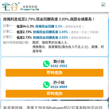
按揭利息低至2.73%,現金回贈高達 2.03%,保證全城最高！
主
計劃一
頁
低至H+1.3%
按揭現金回贈 2.1%
適用於新居屋
代
計劃二
低至2.73%
按揭現金回贈高達 2.03%
理
適用於一手及二手私樓
計劃三
搵
低至2.73%
按揭現金回贈高達 2.03%
適用於轉按套現
銀行特別按揭計劃
劏房、無稅單的自僱人士、
樓/
債務整合、資產審批(適合收入不足人士)、唐樓、村
成
屋等等
交
劉小姐
6332 2553
業
即時查詢
主
放
許小姐
6516 8889
盤
即時查詢
宅
谷
新居屋按揭，準業主預先Whatsapp登記可享有額外宅谷回