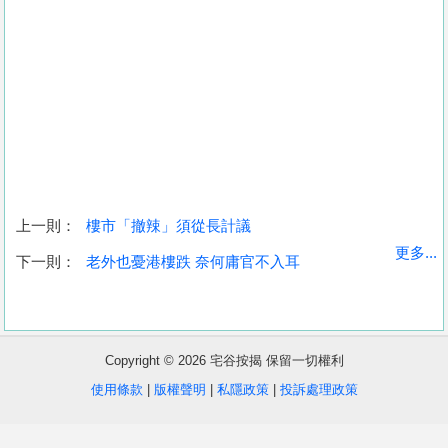
上一則：
樓市「撤辣」須從長計議
收
更多...
下一則：
老外也憂港樓跌 奈何庸官不入耳
藏
樓
盤
Copyright © 2026 宅谷按揭 保留一切權利
繁
简
ENG
使用條款
|
版權聲明
|
私隱政策
|
投訴處理政策
體
体