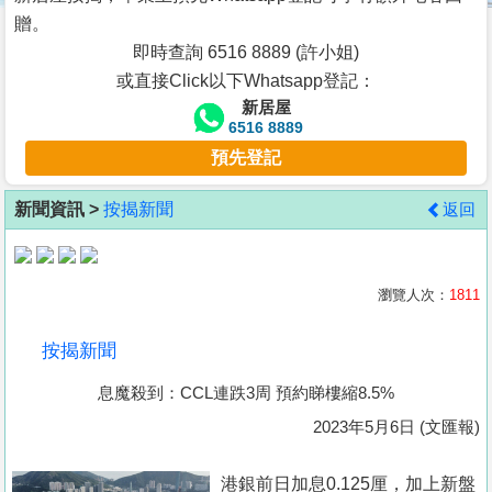
按
贈。
揭
即時查詢 6516 8889 (許小姐)
或直接Click以下Whatsapp登記：
地
新居屋
產
6516 8889
博
預先登記
客
新聞資訊 >
按揭新聞
返回
地
產
新
瀏覽人次：
1811
聞
按揭新聞
數
息魔殺到：CCL連跌3周 預約睇樓縮8.5%
據
公
2023年5月6日 (文匯報)
佈
港銀前日加息0.125厘，加上新盤