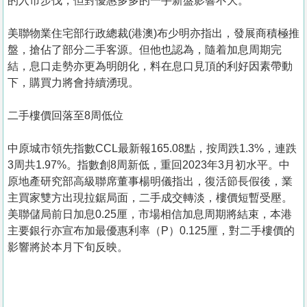
的入市步伐，但對優惠多多的一手新盤影響不大。
美聯物業住宅部行政總裁(港澳)布少明亦指出，發展商積極推
盤，搶佔了部分二手客源。但他也認為，隨着加息周期完
結，息口走勢亦更為明朗化，料在息口見頂的利好因素帶動
下，購買力將會持續湧現。
二手樓價回落至8周低位
中原城市領先指數CCL最新報165.08點，按周跌1.3%，連跌
3周共1.97%。指數創8周新低，重回2023年3月初水平。中
原地產研究部高級聯席董事楊明儀指出，復活節長假後，業
主買家雙方出現拉鋸局面，二手成交轉淡，樓價短暫受壓。
美聯儲局前日加息0.25厘，市場相信加息周期將結束，本港
主要銀行亦宣布加最優惠利率（P）0.125厘，對二手樓價的
影響將於本月下旬反映。