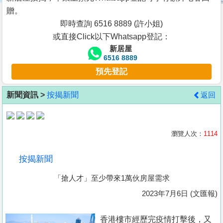
按
贈。
揭
即時查詢 6516 8889 (許小姐)
或直接Click以下Whatsapp登記：
地
新居屋
產
6516 8889
博
預先登記
客
新聞資訊 >
按揭新聞
返回
地
產
新
瀏覽人次：
1114
聞
按揭新聞
數
「搶人才」至少帶來1萬伙房屋需求
據
公
2023年7月6日 (文匯報)
佈
香港樓市經歷完疫情打擊後，又