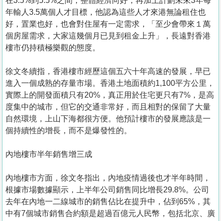
在3.5%到5.5%之間，整體經濟向好，再加上計劃未來3年每
年輸人3.5萬個人才目標，他認為這些人才來港無論租住也
好，置業也好，也會對住屋有一定需求，「至少會帶來１萬
個房屋需求，大家這幾個月已見到租金上升」，長遠對香港
樓市仍持積極樂觀的態度。
徐文冬續指，香港樓市經歷這個五六十年高速的發展，早已
進入一個成熟的存量市場。香港土地面積約1,100平方公里，
實際上的開發面積只有20%，真正用於住宅更只有7%，是高
度集中的城市，但它的交通非常好，而且相對的保留了大量
自然環境，上山下海都很方便。他預計樓市的發展應該是一
個持續性的增長，而不是爆發性的。
內地樓市半年銷售增三成
內地樓市方面，徐文冬指出，內地疫情過後也才半年時間，
根據市場數據顯示，上半年公司銷售同比增長29.8%。公司
去年在內地一二線城市的銷售佔比在提升中，佔到65%，其
中有7個城市銷售合約額是超過百億元人民幣，包括北京、廣