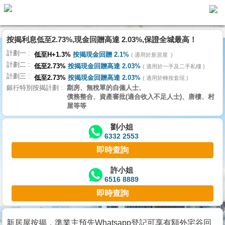
代
理
按揭利息低至2.73%,現金回贈高達 2.03%,保證全城最高！
主
計劃一
頁
低至H+1.3%
按揭現金回贈 2.1%
適用於新居屋
計劃二
低至2.73%
按揭現金回贈高達 2.03%
適用於一手及二手私樓
計劃三
搵
低至2.73%
按揭現金回贈高達 2.03%
適用於轉按套現
銀行特別按揭計劃
劏房、無稅單的自僱人士、
樓/
債務整合、資產審批(適合收入不足人士)、唐樓、村
成
屋等等
交
劉小姐
6332 2553
業
即時查詢
主
放
許小姐
6516 8889
盤
即時查詢
宅
谷
新居屋按揭，準業主預先Whatsapp登記可享有額外宅谷回