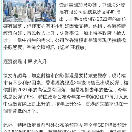
置
受到美國加息影響，中國海外發
業
展有限公司副總裁徐文冬昨指
出，香港樓價相對2021年的高位
手
確有回落，但樓市亦有不少利好因素支持。他指，香港整體
冊
經濟向好，市民收入上升，失業率低，加上特區政府「搶人
才」，當中衍生的需求，公司對香港樓市長遠表現仍持積極
關
樂觀態度。香港文匯報訊（記者 莊程敏）
於
我
經濟復甦 市民收入升
們
徐文冬認為，加息對樓市的影響還是要持續去觀察，現時樓
市有不少利好因素。香港經濟經過3年疫情後已出現反彈，樓
價對於2021年的高位是有回落，但是相對去年的低位，今年
也是反彈了6%。特區政府公布今年第一季家庭住戶每月入息
中位數實際上是上升的，按年上升3%，香港的失業率也在一
個非常低的水平。
此外，特區政府目前對外公布的預期今年全年GDP增長預計