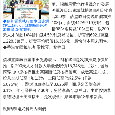
置
華、招商局置地夥港鐵合作發展
業
將軍澳日出康城凱柏峰III連日收逾
1,350票，該盤昨日傍晚原價加推
手
◆信和置業執行董事田兆源
108伙，面積442至719方呎，包
冊
(右二)表示，凱柏峰III是次
括98伙兩房及10伙三房，以200
加推屬原價加推。
天人才付款14%折扣及4.5%利息補貼後，折實價692.1萬至
關
1,228.3萬元，折實平均呎價16,366元，最快於本周末開售。
於
◆香港文匯報記者 梁悅琴、黎梓田
我
們
信和置業執行董事田兆源表示，凱柏峰III是次加推屬原價加
推，以200天人才付款入場最低呎價15,348元。另外，發展
商夥拍中原按揭推出高回贈低息按揭優惠，成數高達九成，
按息全期低至H加1.3%，上限低至P減2.5%（P為
5.875%），即封頂息率低至3.625厘，而現金回贈高達
3.1%，年期最長可至30年，另特享高存息戶口。中原按揭董
事總經理王美鳳指出，是次現金回贈屬巿場18年來新高。
親海駅II複式料周內開價