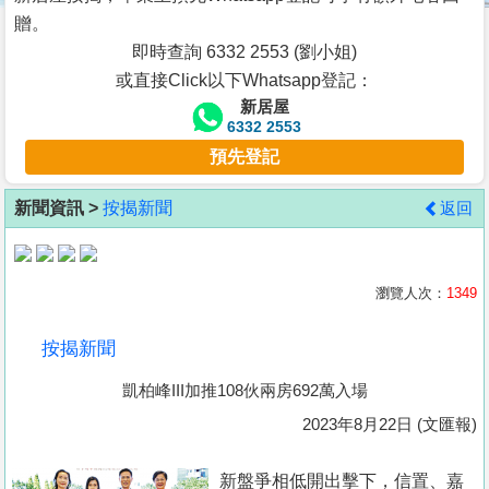
按
贈。
揭
即時查詢 6332 2553 (劉小姐)
或直接Click以下Whatsapp登記：
地
新居屋
產
6332 2553
博
預先登記
客
新聞資訊 >
按揭新聞
返回
地
產
新
瀏覽人次：
1349
聞
按揭新聞
數
凱柏峰III加推108伙兩房692萬入場
據
公
2023年8月22日 (文匯報)
佈
新盤爭相低開出擊下，信置、嘉