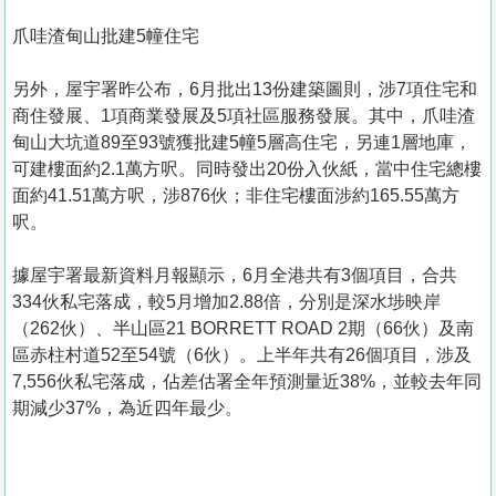
爪哇渣甸山批建5幢住宅
另外，屋宇署昨公布，6月批出13份建築圖則，涉7項住宅和
商住發展、1項商業發展及5項社區服務發展。其中，爪哇渣
甸山大坑道89至93號獲批建5幢5層高住宅，另連1層地庫，
可建樓面約2.1萬方呎。同時發出20份入伙紙，當中住宅總樓
面約41.51萬方呎，涉876伙；非住宅樓面涉約165.55萬方
呎。
據屋宇署最新資料月報顯示，6月全港共有3個項目，合共
334伙私宅落成，較5月增加2.88倍，分別是深水埗映岸
（262伙）、半山區21 BORRETT ROAD 2期（66伙）及南
區赤柱村道52至54號（6伙）。上半年共有26個項目，涉及
7,556伙私宅落成，佔差估署全年預測量近38%，並較去年同
期減少37%，為近四年最少。