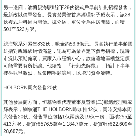
另一邊廂，油塘親海駅II餘下28伙複式戶早前計劃招標發售，
最新改以價單發售。長實營業部首席經理郭子威表示，該28
伙複式戶料周內開價。據介紹，單位全為兩房間隔，面積
501至523方呎。
親海駅系列累售832伙，吸金約53.6億元。長實執行董事趙國
雄指對親海駅銷情滿意，認為可為業界定下參考指標，現時
市況比預期偏弱，買家入市謹慎小心，故偏遠地區樓盤定價
可能需要有所折讓。他續指，「行船先解纜」，預計下半年
樓盤競爭激烈，故集團寧願讓利，以增加資金流轉。
HOLBORN周六發售20伙
其他發展商方面，恒基物業代理董事及營業(二)部總經理韓家
輝表示，鰂魚涌THE HOLBORN昨加推42伙，同時安排本周
六發售20伙。發售單位包括1伙兩房及19伙一房，面積255至
413方呎，折實價576.5萬至1,184.7萬元，折實呎價22,609至
28,687元。