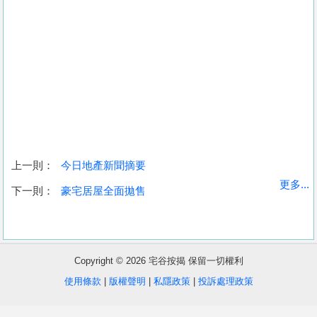
上一則：
今日地產新聞摘要
收
更多...
下一則：
豪宅居屋全面拋售
藏
樓
盤
Copyright © 2026 宅谷按揭 保留一切權利
繁
简
ENG
使用條款
|
版權聲明
|
私隱政策
|
投訴處理政策
體
体