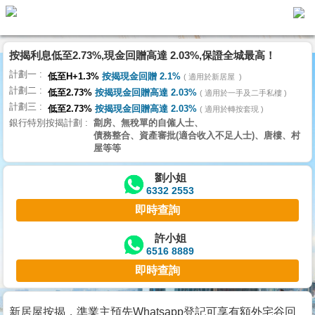
按揭利息低至2.73%,現金回贈高達 2.03%,保證全城最高！
主
計劃一
頁
低至H+1.3%
按揭現金回贈 2.1%
適用於新居屋
代
計劃二
理
低至2.73%
按揭現金回贈高達 2.03%
適用於一手及二手私樓
計劃三
搵
低至2.73%
按揭現金回贈高達 2.03%
適用於轉按套現
銀行特別按揭計劃
劏房、無稅單的自僱人士、
樓/
債務整合、資產審批(適合收入不足人士)、唐樓、村
成
屋等等
交
劉小姐
6332 2553
業
即時查詢
主
放
許小姐
6516 8889
盤
即時查詢
宅
谷
新居屋按揭，準業主預先Whatsapp登記可享有額外宅谷回