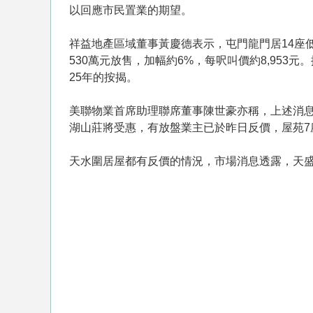
以回應市民置業的期望。
祥益地產區域董事黃慶德表示，屯門龍門居14座低
530萬元放售，加幅約6%，每呎叫價約8,953
25年的按揭。
美聯物業首席助理聯席董事陳世豪亦稱，上述消息
湖山莊將受惠，有放盤業主已於昨日反價，屋苑7座
天水圍居屋都有反價的情況，市場消息透露，天盛苑