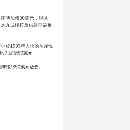
昨即時加價30萬元，現以
可做足九成樓按及供款期最長
於1993年入伙的居屋悅
原先提價50萬元。
時以350萬元放售。