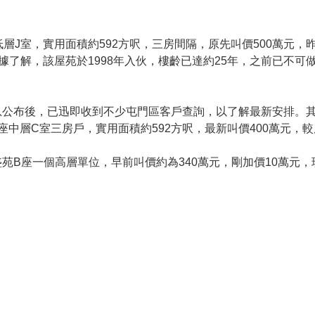
層J室，實用面積約592方呎，三房間隔，原先叫價500萬元，
元。據了解，該屋苑於1998年入伙，樓齡已達約25年，之前已不
公布後，已迅即收到不少屯門區客戶查詢，以了解最新安排。其中
中層C室三房戶，實用面積約592方呎，最新叫價400萬元，較
B座一個高層單位，早前叫價約為340萬元，剛加價10萬元，現