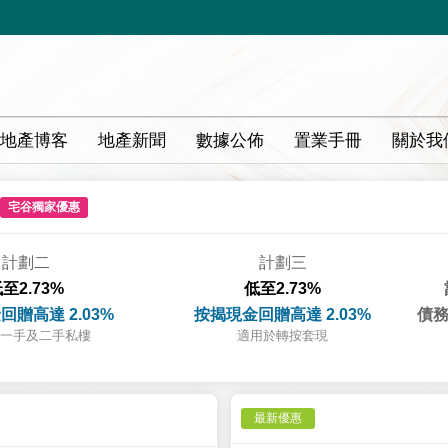
地產博客
地產新聞
數據公佈
置業手冊
關於我
宅谷獨家優惠
計劃二
計劃三
至2.73%
低至2.73%
回贈高達 2.03%
按揭現金回贈高達 2.03%
債務
一手及二手私樓
適用於轉按套現
最新優惠