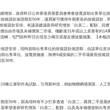
持續增加，政府昨日公布香港房屋委員會將會放寬資助出售單位
年按揭貸款保證期至50年，讓買家可獲得年期更長的按揭貸款，
5」按揭貸款安排。有議員建議當局研究增加「白居二」配額，回
價自由市場及未補價第二市場、樓齡達31年或以上居屋有約14
市流轉，屯門區昨即日出現至少兩宗居屋反價放盤個案。【本報
款保證安排，現時資助出售單位的按揭貸款保證期，自該單位首
資助出售單位。放寬措施後，除將9成按揭的二手市場最長按揭貸
至30年。
10條公屋邨作為試點，引用新科技，例如物聯網感測器、人工
期至50年，因為現時有不少打算透過「白居二」購買二手居屋的
。梁希望港府研究增加「白居二」配額，以及為未補價資助出售