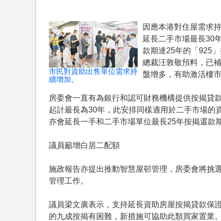
因應本港對住屋需求
延長二手市場最長30
款期達25年的「92
總裁汪敦敬預料，已補
市民對資助出售單位需求持
盤增多，有助激活樓
續增加。
房委會一直有為銀行和認可財務機構提供按揭貸
起計最長為30年，此安排同樣適用於二手市場的
亦會延長一手和二手市場單位最長25年按揭還款期
議員籲增白居二配額
施政報告亦提出推動智慧屋邨管理，房委會將挑選
管理工作。
議員梁文廣表示，支持延長資助房屋按揭貸款保證
的九成按揭有困難，新措施可協助此類買家置業