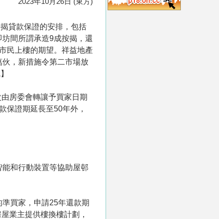
2023年10月26日 (東方)
按揭貸款保證的安排，包括
即坊間所謂承造9成按揭，還
應市民上樓的期望。祥益地產
萬伙，新措施令第二市場放
訊】
次由房委會轉讓予買家日期
款保證期延長至50年外，
智能和行動裝置等協助屋邨
準買家，申請25年還款期
房屋業主提供樓換樓計劃，