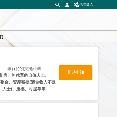
代理登入
們
銀行特別按揭計劃
即時申請
劏房、無稅單的自僱人士、
整合、資產審批(適合收入不足
人士)、唐樓、村屋等等