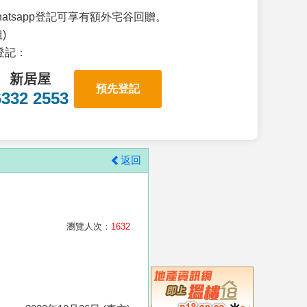
atsapp登記可享有額外宅谷回贈。
)
p登記：
新居屋
預先登記
6332 2553
返回
瀏覽人次：
1632