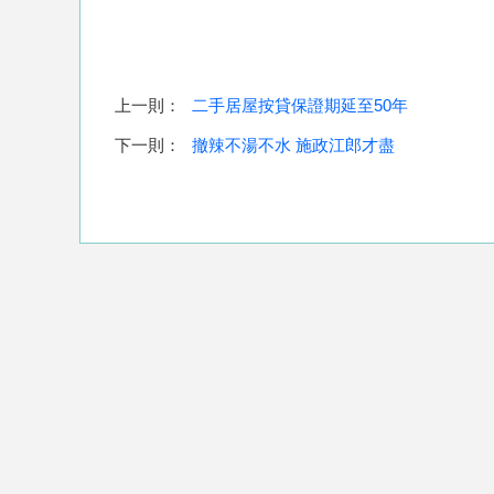
上一則：
二手居屋按貸保證期延至50年
下一則：
撤辣不湯不水 施政江郎才盡