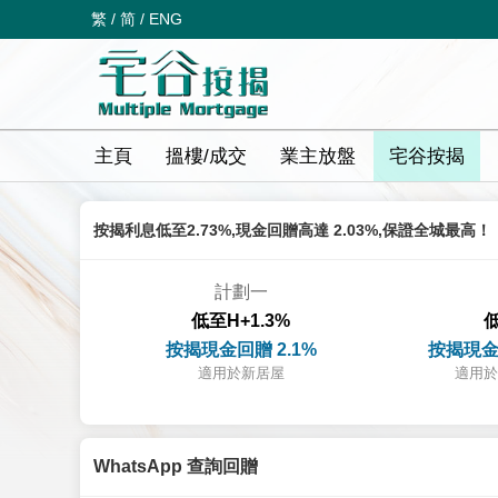
繁
/
简
/
ENG
主頁
搵樓/成交
業主放盤
宅谷按揭
按揭利息低至2.73%,現金回贈高達 2.03%,保證全城最高！
計劃一
低至H+1.3%
低
按揭現金回贈 2.1%
按揭現金
適用於新居屋
適用於
WhatsApp 查詢回贈