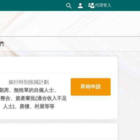
代理登入
們
銀行特別按揭計劃
即時申請
劏房、無稅單的自僱人士、
整合、資產審批(適合收入不足
人士)、唐樓、村屋等等