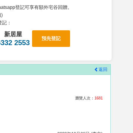
atsapp登記可享有額外宅谷回贈。
)
p登記：
新居屋
預先登記
6332 2553
返回
瀏覽人次：
1681