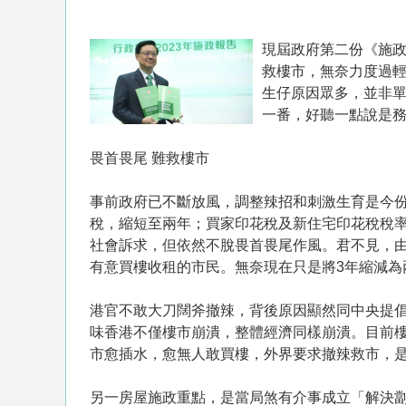
現屆政府第二份《施
救樓市，無奈力度過
生仔原因眾多，並非
一番，好聽一點說是
畏首畏尾 難救樓市
事前政府已不斷放風，調整辣招和刺激生育是今份
稅，縮短至兩年；買家印花稅及新住宅印花稅稅率
社會訴求，但依然不脫畏首畏尾作風。君不見，
有意買樓收租的市民。無奈現在只是將3年縮減為
港官不敢大刀闊斧撤辣，背後原因顯然同中央提
味香港不僅樓市崩潰，整體經濟同樣崩潰。目前
市愈插水，愈無人敢買樓，外界要求撤辣救市，
另一房屋施政重點，是當局煞有介事成立「解決劏