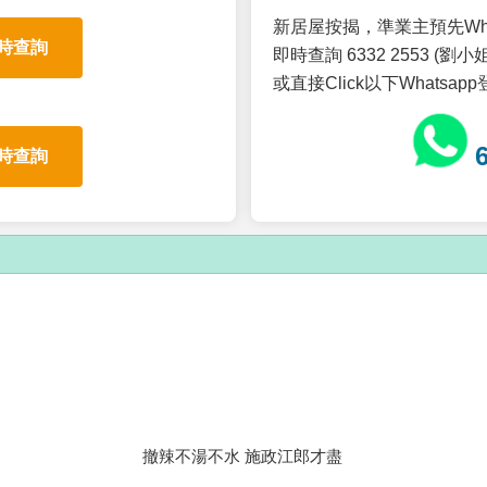
新居屋按揭，準業主預先Wh
時查詢
即時查詢 6332 2553 (劉小姐
或直接Click以下Whatsap
時查詢
撤辣不湯不水 施政江郎才盡