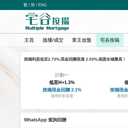
繁
/
简
/
ENG
主頁
搵樓/成交
業主放盤
宅谷按揭
按揭利息低至2.73%,現金回贈高達 2.03%,保證全城最高！
計劃一
低至H+1.3%
低
按揭現金回贈 2.1%
按揭現金
適用於新居屋
適用於
WhatsApp 查詢回贈