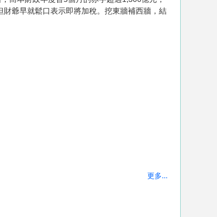
，但財爺早就鬆口表示即將加稅。挖東牆補西牆，結
更多...