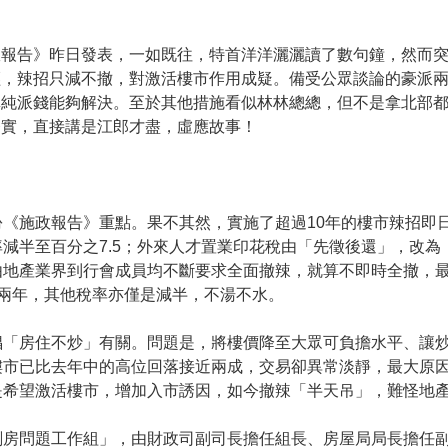
政報告》昨日發表，一如既往，特首洋洋灑灑讀了數句鐘，然而
輕，辣招只減不撤，對激活樓市作用成疑。備受公眾談論的豪派
單純派錢能夠解決。至於其他措施看似林林總總，但不是拿北部
務實，直接講是江郎才盡，虛應故事！
《施政報告》重點。果不其然，實施了超過10年的樓市辣招即
減半至百分之7.5；外來人才置業印花稅由「先徵後還」，改
由地產業界到行會成員均不斷要求全面撤辣，就算不即時全撤，最
兩年，其他稅率亦僅是減半，不湯不水。
倡「房住不炒」有關。問題是，將樓價降至大眾可負擔水平、讓
樓市已比去年中的高位回落接近兩成，交易卻異常淡靜，最大原
是希望激活樓市，增加入市誘因，如今撤辣「半天吊」，難怪地
房問題工作組」，由財政司副司長擔任組長、房屋局局長擔任副