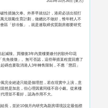
2023年10月26日 (東方)
突破性措施欠奉。外界早就估計，港府必須出招打
兩萬元鼓勵生育計劃，做總比不做好，惟年輕人不
都會區「炒冷飯」，就是連取締劣質劏房都要研究
日起減辣。買樓後3年內賣樓要繳付的額外印花
為「先免後徵」。無可否認，這些舉措某程度回應了
起碼也要取消港人3年轉售限制，不應「懲罰」
炒風完全絕迹只能是個理想，若在現實中上演，意
因當然是加息，但心理因素同樣不容小覷。從來樓
產代理並不看好，認為作用不大。
組長，並於10個月內研究為劏房環境設定最低標