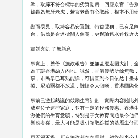
準，取締不符合標準的劣質劏房，回應京官「告
被轟為無牙老虎，若官老爺有心取締，根本不用研
顯而易見，取締容易安置難。特首聲稱，已有足夠
台，供應是否達標關人個關，更遑論遠水難救近
畫餅充飢 了無新意
事實上，整份《施政報告》並無甚麼宏圖大計，
為了讓香港融入內地。誠然，香港優勢所餘無幾
事，市民早已耳熟能詳，可惜直到今日依然十畫
撾、尼泊爾都不放過，難怪令人慨嘆，香港國際
事前已激起熱議的鼓勵生育計劃，實際內容雖比
成單位予這些家庭，並有一定的稅務優惠。香港
激他們的生育意願，特別是子女教育問題最令他
響應者稀，最大可能是吸引領取綜援的基層生仔
更不得不提，所有施政都在在需財，錢從何來令人擔