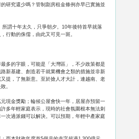
房的研究還少嗎？管制劏房租金條例亦早已實施並
。所謂十年太久，只爭朝夕。10年後特首早就落
人，行動的侏儒，由此又可見一斑。
得最多的字眼，可能是「大灣區」，不少政策都是
鐵路新基建、創造若干就業機會之類的措施並非新
完又提，了無新意。至於搶人才大計，連越南、老
失敗。
萬元現金獎勵；輪候公屋會快一年，居屋亦預留一
如許多年輕家庭表示，現時的社會氛圍根本無法刺
非一次過派錢可以解決。可以預期，年輕中產家庭
而本財政年度首5個月的赤字超過1,300億元，