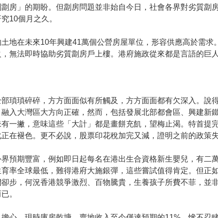
別劏房」的期盼。但劏房問題並非始自今日，社會各界對劣質劏
究10個月之久。
土地在未來10年興建41萬個公營房屋單位，形容供應高於需求
火，無法即時協助劣質劏房戶上樓。港府施政從來都是言語的巨
全部瑣瑣碎碎，方方面面似有所觸及，方方面面都有欠深入。說
，融入大灣區大方向正確，然而，包括發展北部都會區、興建新
未有一撇，意味這些「大計」都是畫餅充飢，望梅止渴。特首提
化正在褪色。更不必說，股票印花稅加完又減，證明之前的政策
外界預期豐富，例如即日起每名在港出生合資格新生嬰兒，有二
生育率全球最低，難得港府大施銀彈，這些嘗試值得肯定。但正
們卻步，何況香港競爭激烈、百物騰貴，生養孩子所費不菲，並
而已。
心。現時庫房乾塘，賣地收入至今僅達預期的11%，慘不忍睹；