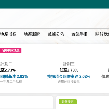
地產博客
地產新聞
數據公佈
置業手冊
關於我
宅谷獨家優惠
計劃二
計劃三
至2.73%
低至2.73%
回贈高達 2.03%
按揭現金回贈高達 2.03%
債務
一手及二手私樓
適用於轉按套現
最新優惠