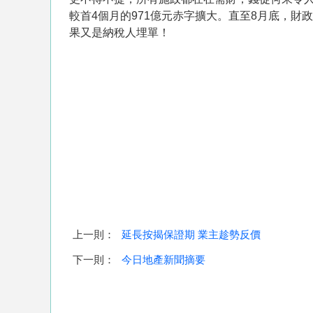
較首4個月的971億元赤字擴大。直至8月底，財
果又是納稅人埋單！
上一則：
延長按揭保證期 業主趁勢反價
下一則：
今日地產新聞摘要