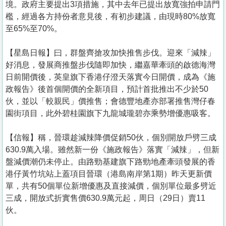
境。政府主要提出3項措施，其中去年已提出放寬強拍申請門
檻，經過各方持份者意見後，有初步建議，由現時80%放寬
至65%至70%。
【星島日報】曰，群盤齊搶攻加快推售步伐。迎來「減辣」
好消息，發展商推盤步伐隨即加快，繼嘉華牽頭的啟德海灣
日前開價後，英皇旗下香港仔澄天落實今日開價，成為《施
政報告》後首個開價的全新項目，預計首批推出不少於50
伙，並以「較親民」價推售；會德豐地產亦部署推售灣仔春
園街項目，此外碧桂園旗下九龍城瓏碧亦乘勢增優惠吸客。
【信報】稱，晉環趁減辣降價促銷50伙，個別開放戶劈三成
630.9萬入場。雖然新一份《施政報告》落實「減辣」，但新
盤減價潮仍未停止。由路勁基建旗下路勁地產牽頭發展的香
港仔黃竹坑站上蓋項目晉環（港島南岸第1期）昨天更新價
單，共有50個單位新增優惠及直接減價，個別單位最多劈近
三成，開放式折實售價630.9萬元起，周日（29日）賣11
伙。