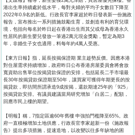
【文匯報】報導，新生嬰獲2萬元津貼，買居屋優先揀樓。香
港出生率持續處於低水平，每對夫婦的平均子女數目下降至
2022年0.9名的新低。行政長官李家超於昨日發表新一份施政
報告，宣布推出一系列措施鼓勵生育，並創造有利的育兒環
境，包括向每名於昨日起在香港出生而其父或母為香港永久
性居民的新生嬰兒發放一筆過2萬元現金獎勵，暫定為期3
年，非婚生子女也適用，料每年約4萬人受惠。
【東方日報】指，延長按揭保證期 業主趁勢反價。因應本港
對住屋需求持續增加，政府昨日公布香港房屋委員會將會放
寬資助出售單位按揭貸款保證的安排，包括延長二手市場最
長30年按揭貸款保證期至50年，讓買家可獲得年期更長的按
揭貸款，即坊間所謂承造9成按揭，還款期達25年的「925」
按揭貸款安排。有議員建議當局研究增加「白居二」配額，
回應市民上樓的期望。
【明報】稱，7指定區逾60年舊樓 申強拍門檻降至65%。政
府一直積極增加土地供應，行政長官李家超新一份《施政報
告》提出多項措施，提速造地，以改變以往多年缺地的困