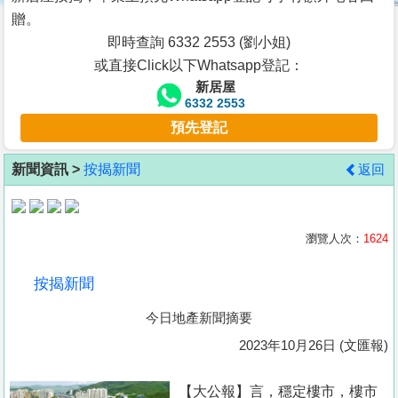
按
贈。
揭
即時查詢 6332 2553 (劉小姐)
或直接Click以下Whatsapp登記：
地
新居屋
產
6332 2553
博
預先登記
客
新聞資訊 >
按揭新聞
返回
地
產
新
瀏覽人次：
1624
聞
按揭新聞
數
今日地產新聞摘要
據
公
2023年10月26日 (文匯報)
佈
【大公報】言， 穩定樓市，樓市