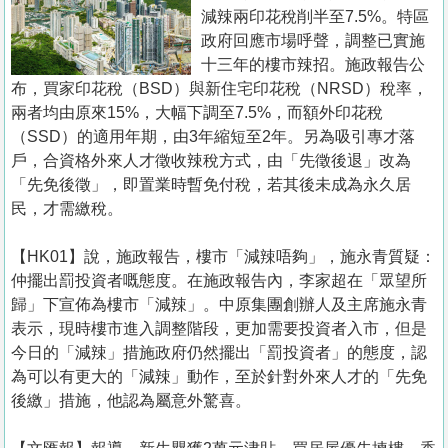
置
減辣兩印花稅削半至7.5%。特區
業
政府回應市場呼聲，調整已實施
十三年的樓市辣招。施政報告公
手
布，買家印花稅（BSD）與新住宅印花稅（NRSD）稅率，
冊
兩者均由原來15%，大幅下調至7.5%，而額外印花稅
（SSD）的適用年期，由3年縮短至2年。另為吸引專才落
關
戶，合資格外來人才徵收辣稅方式，由「先徵後退」改為
於
「先免後徵」，即置業時暫免付稅，若其後未成為永久居
我
民，才需繳稅。
們
【HK01】說，施政報告，樓市「減辣唔夠」，施永青質疑：
仲擺出罰投資者嘅態度。在施政報告內，李家超在「眾望所
歸」下宣佈為樓市「減辣」。中原集團創辦人及主席施永青
表示，現時樓市進入調整階段，更加需要投資者入市，但是
今日的「減辣」措施政府仍然擺出「罰投資者」的態度，認
為可以有更大的「減辣」動作，至於針對外來人才的「先免
後繳」措施，他認為屬意外驚喜。