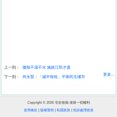
上一則：
撤辣不湯不水 施政江郎才盡
收
更多...
下一則：
何永賢：「減半辣稅」平衡民生樓市
藏
樓
盤
Copyright © 2026 宅谷按揭 保留一切權利
繁
简
ENG
使用條款
|
版權聲明
|
私隱政策
|
投訴處理政策
體
体