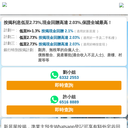
按揭利息低至2.73%,現金回贈高達 2.03%,保證全城最高！
主
計劃一
頁
低至H+1.3%
按揭現金回贈 2.1%
適用於新居屋
代
計劃二
理
低至2.73%
按揭現金回贈高達 2.03%
適用於一手及二手私樓
計劃三
搵
低至2.73%
按揭現金回贈高達 2.03%
適用於轉按套現
銀行特別按揭計劃
劏房、無稅單的自僱人士、
樓/
債務整合、資產審批(適合收入不足人士)、唐樓、村
成
屋等等
交
劉小姐
6332 2553
業
即時查詢
主
放
許小姐
6516 8889
盤
即時查詢
宅
谷
新居屋按揭，準業主預先Whatsapp登記可享有額外宅谷回