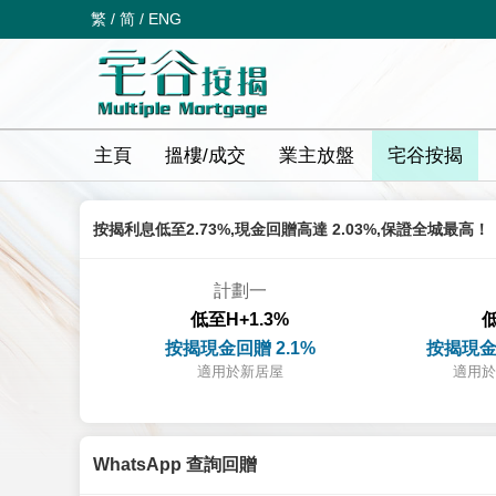
繁
/
简
/
ENG
主頁
搵樓/成交
業主放盤
宅谷按揭
按揭利息低至2.73%,現金回贈高達 2.03%,保證全城最高！
計劃一
低至H+1.3%
低
按揭現金回贈 2.1%
按揭現金
適用於新居屋
適用於
WhatsApp 查詢回贈