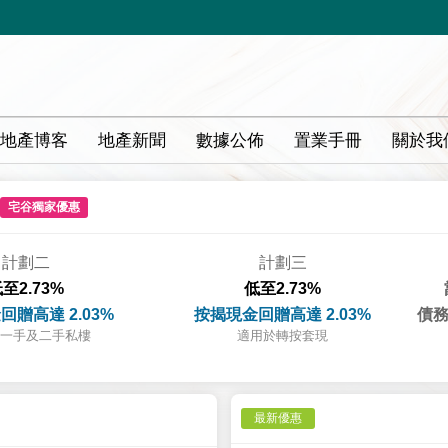
地產博客
地產新聞
數據公佈
置業手冊
關於我
宅谷獨家優惠
計劃二
計劃三
至2.73%
低至2.73%
回贈高達 2.03%
按揭現金回贈高達 2.03%
債務
一手及二手私樓
適用於轉按套現
最新優惠