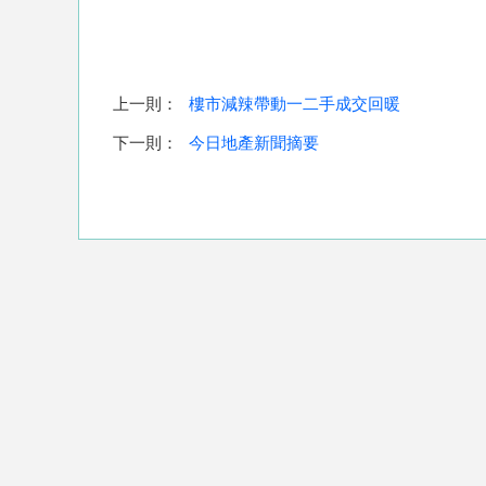
上一則：
樓市減辣帶動一二手成交回暖
下一則：
今日地產新聞摘要