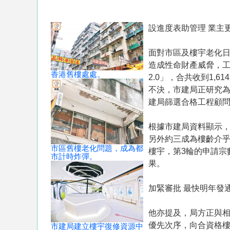
設進度表助管理 業主
面對市區及樓宇老化
造成性命財產威脅，工
香港舊樓處處。
2.0」，合共收到1,
不決，市建局正研究
建局篩選合格工程顧
根據市建局資料顯示，
另外約三成為樓齡介乎
市區舊樓老化問題，成為都
樓宇，第3輪的申請宗
市計時炸彈。
果。
加緊審批 最快明年發
他亦提及，局方正與
優先次序，向合資格
市建局建立樓宇復修資源中