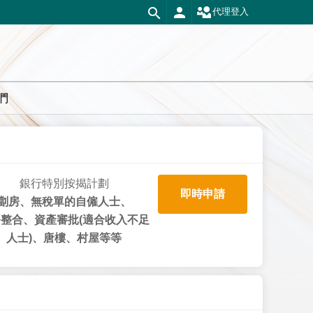
代理登入
們
銀行特別按揭計劃
即時申請
劏房、無稅單的自僱人士、
整合、資產審批(適合收入不足
人士)、唐樓、村屋等等