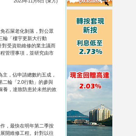
2023年11月6日 (東方)
避免石屎老化剝落，對公眾
三輪「樓宇更新大行動
。為針對受資助維修的業主議而
工程管理事項，並研究由市
宇為主，佔申請總數約五成，
第二輪「2.0行動」的參與
保養，達致防患於未然的效
工作，最快在明年第二季按
主展開維修工程。針對以往