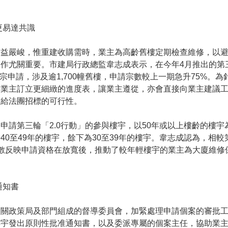
更易達共識
日益嚴峻，惟重建收購需時，業主為高齡舊樓定期檢查維修，以
作尤關重要。市建局行政總監韋志成表示，在今年4月推出的第
614宗申請，涉及逾1,700幢舊樓，申請宗數較上一期急升75%
為業主訂立更細緻的進度表，讓業主遵從，亦會直接向業主建議
問給法團招標的可行性。
申請第三輪「2.0行動」的參與樓宇，以50年或以上樓齡的樓
40至49年的樓宇，餘下為30至39年的樓宇。韋志成認為，相較
數反映申請資格在放寬後，推動了較年輕樓宇的業主為大廈維修
通知書
相關政策局及部門組成的督導委員會，加緊處理申請個案的審批
樓宇發出原則性批准通知書，以及委派專屬的個案主任，協助業