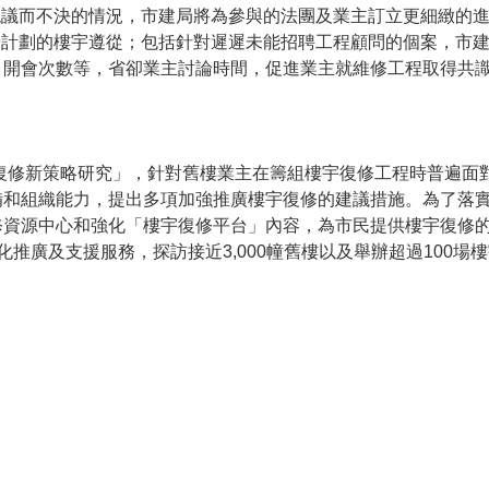
現議而不決的情況，市建局將為參與的法團及業主訂立更細緻的
請計劃的樓宇遵從；包括針對遲遲未能招聘工程顧問的個案，市
、開會次數等，省卻業主討論時間，促進業主就維修工程取得共
宇復修新策略研究」，針對舊樓業主在籌組樓宇復修工程時普遍面
備和組織能力，提出多項加強推廣樓宇復修的建議措施。為了落
修資源中心和強化「樓宇復修平台」內容，為市民提供樓宇復修
推廣及支援服務，探訪接近3,000幢舊樓以及舉辦超過100場