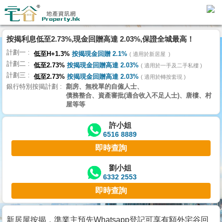
代
理
按揭利息低至2.73%,現金回贈高達 2.03%,保證全城最高！
主
計劃一
頁
低至H+1.3%
按揭現金回贈 2.1%
適用於新居屋
計劃二
低至2.73%
按揭現金回贈高達 2.03%
適用於一手及二手私樓
計劃三
搵
低至2.73%
按揭現金回贈高達 2.03%
適用於轉按套現
銀行特別按揭計劃
劏房、無稅單的自僱人士、
樓/
債務整合、資產審批(適合收入不足人士)、唐樓、村
成
屋等等
交
許小姐
6516 8889
業
即時查詢
主
放
劉小姐
6332 2553
盤
即時查詢
宅
谷
新居屋按揭，準業主預先Whatsapp登記可享有額外宅谷回