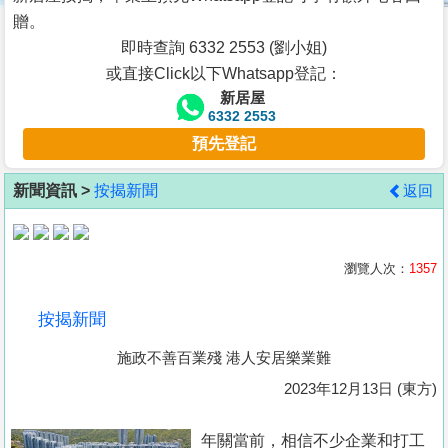
按
贈。
揭
即時查詢 6332 2553 (劉小姐)
或直接Click以下Whatsapp登記：
地
新居屋
產
6332 2553
博
預先登記
客
新聞資訊 >
按揭新聞
返回
地
產
新
瀏覽人次：
1357
聞
按揭新聞
數
施政不善百業殘 港人安居樂業難
據
公
2023年12月13日 (東方)
佈
年關當前，相信不少企業和打工