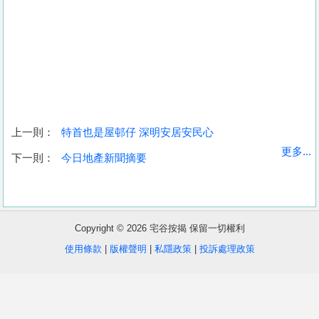
上一則：
特首也是屋邨仔 深明安居安民心
收
更多...
下一則：
今日地產新聞摘要
藏
樓
盤
Copyright © 2026 宅谷按揭 保留一切權利
繁
简
ENG
使用條款
|
版權聲明
|
私隱政策
|
投訴處理政策
體
体