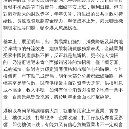
港府將財政預算失誤歸咎於內地與外圍經濟差，反正財金官
員就不須為誤算而負責任，繼續平安上班，順利出糧。但面
對港府龐大的財政赤字，年年失算，衍生出的公共財政可持
續性、長遠投資規劃資金壓力、舉債成本上升、港元聯匯機
制穩定性等問題，頓令港人愈感徬徨。
基本上，展望明年，出口貿易業仍捱打，消費降級及與內地
沿岸城市的分流效應，繼續限制消費服務業表現，金融業則
受累中國資產價格不振，反正就是無瓣掂。更令港人惆悵
的，乃港府遲遲未肯全面撤銷過時的辣招稅，僅「擠牙膏」
式的減辣，錯過有力穩定資產價格和市場信心的時機。今年
樓價再一年下跌已成定局，明年大部分分析都繼續睇跌，跌
幅甚至是雙位數。試問供樓業主面對資產大貶值、供樓利息
成本高企，收入不穩，如何有信心消費與投資？地產一業不
景，百業景氣皆受拖累，將於明年更全面地打擊經濟。
港府以為簡單地讓樓價大跌，就能幫用家上車置業。實際
上，樓價大跌，打擊經濟，企業收縮，打工仔飯碗亦會受影
響，即使樓價下跌，有能力又有信心負擔置業者不一定就會