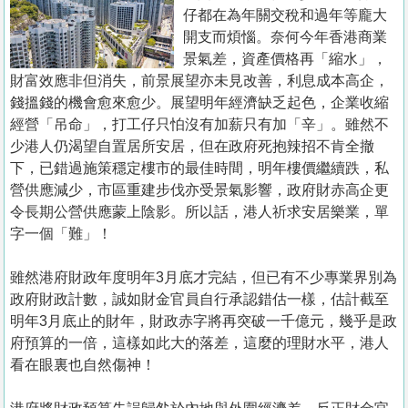
置
仔都在為年關交稅和過年等龐大
業
開支而煩惱。奈何今年香港商業
景氣差，資產價格再「縮水」，
手
財富效應非但消失，前景展望亦未見改善，利息成本高企，
冊
錢搵錢的機會愈來愈少。展望明年經濟缺乏起色，企業收縮
經營「吊命」，打工仔只怕沒有加薪只有加「辛」。雖然不
關
少港人仍渴望自置居所安居，但在政府死抱辣招不肯全撤
於
下，已錯過施策穩定樓市的最佳時間，明年樓價繼續跌，私
我
營供應減少，市區重建步伐亦受景氣影響，政府財赤高企更
們
令長期公營供應蒙上陰影。所以話，港人祈求安居樂業，單
字一個「難」！
雖然港府財政年度明年3月底才完結，但已有不少專業界別為
政府財政計數，誠如財金官員自行承認錯估一樣，估計截至
明年3月底止的財年，財政赤字將再突破一千億元，幾乎是政
府預算的一倍，這樣如此大的落差，這麼的理財水平，港人
看在眼裏也自然傷神！