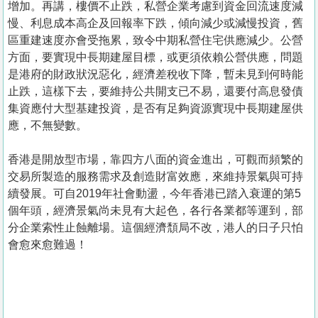
增加。再講，樓價不止跌，私營企業考慮到資金回流速度減
慢、利息成本高企及回報率下跌，傾向減少或減慢投資，舊
區重建速度亦會受拖累，致令中期私營住宅供應減少。公營
方面，要實現中長期建屋目標，或更須依賴公營供應，問題
是港府的財政狀況惡化，經濟差稅收下降，暫未見到何時能
止跌，這樣下去，要維持公共開支已不易，還要付高息發債
集資應付大型基建投資，是否有足夠資源實現中長期建屋供
應，不無變數。
香港是開放型市場，靠四方八面的資金進出，可觀而頻繁的
交易所製造的服務需求及創造財富效應，來維持景氣與可持
續發展。可自2019年社會動盪，今年香港已踏入衰運的第5
個年頭，經濟景氣尚未見有大起色，各行各業都等運到，部
分企業索性止蝕離場。這個經濟頹局不改，港人的日子只怕
會愈來愈難過！