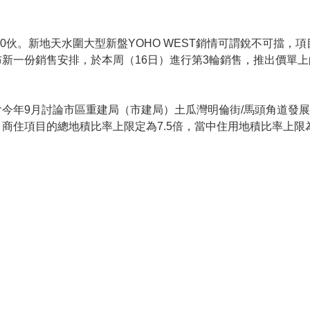
280伙。新地天水圍大型新盤YOHO WEST銷情可謂銳不可擋
新一份銷售安排，於本周（16日）進行第3輪銷售，推出價單上
今年9月討論市區重建局（市建局）土瓜灣明倫街/馬頭角道發展
商住項目的總地積比率上限定為7.5倍，當中住用地積比率上限為