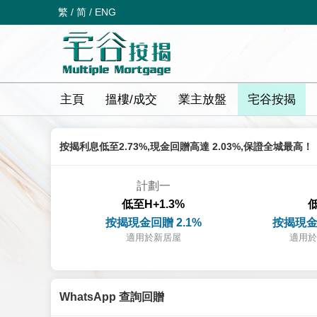
繁
/
简
/
ENG
主頁
搵樓/成交
業主放盤
宅谷按揭
按揭利息低至2.73%,現金回贈高達 2.03%,保證全城最高！
計劃一
低至H+1.3%
低
按揭現金回贈 2.1%
按揭現金
適用於新居屋
適用於
WhatsApp 查詢回贈