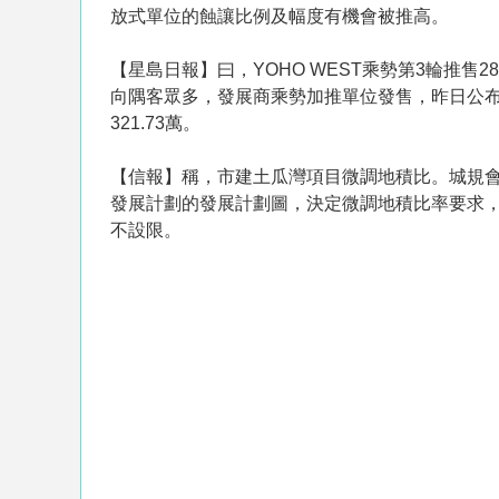
放式單位的蝕讓比例及幅度有機會被推高。
【星島日報】曰，YOHO WEST乘勢第3輪推售
向隅客眾多，發展商乘勢加推單位發售，昨日公布
321.73萬。
【信報】稱，市建土瓜灣項目微調地積比。城規會
發展計劃的發展計劃圖，決定微調地積比率要求，
不設限。