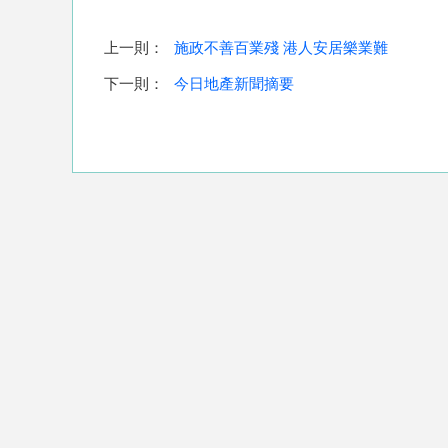
上一則：
施政不善百業殘 港人安居樂業難
下一則：
今日地產新聞摘要