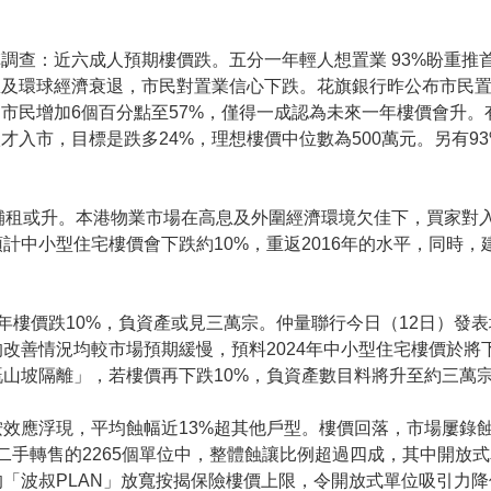
調查：近六成人預期樓價跌。五分一年輕人想置業 93%盼重推
息及環球經濟衰退，市民對置業信心下跌。花旗銀行昨公布市民
市民增加6個百分點至57%，僅得一成認為未來一年樓價會升。
才入市，目標是跌多24%，理想樓價中位數為500萬元。另有9
舖租或升。本港物業市場在高息及外圍經濟環境欠佳下，買家對
計中小型住宅樓價會下跌約10%，重返2016年的水平，同時，
年樓價跌10%，負資產或見三萬宗。仲量聯行今日（12日）發表
改善情況均較市場預期緩慢，預料2024年中小型住宅樓價於將下
山坡隔離」，若樓價再下跌10%，負資產數目料將升至約三萬
效應浮現，平均蝕幅近13%超其他戶型。樓價回落，市場屢錄
後在二手轉售的2265個單位中，整體蝕讓比例超過四成，其中開放
「波叔PLAN」放寬按揭保險樓價上限，令開放式單位吸引力