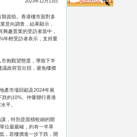
2023年12月13日
首期資助。香港樓市面對多
置業意向調查，結果顯示，
有興趣置業的受訪者當中，
3%年輕受訪者表示，支持重
入市抱觀望態度，導致下半
建議政府宜出招，避免樓價
地產市場回顧及2024年展
跌約10%。仲量聯行香港
宗水平。
蝕讓，特別是面積較細的開
式單位最嚴峻，約有一半單
降低，若樓價進一步下跌，開