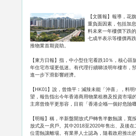
【文匯報】報導，花旗
重負面因素，包括加
料未來一年樓價下跌的
七成半表示等樓價再跌
推物業首期資助。
【東方日報】指，中小型住宅看跌10％，核心區
年住宅市場更低迷。有代理行續睇淡明年樓市，預
進一步下滑影響經濟。
【HK01】說，曾煥平︰減辣未能「沖喜」，料明
望，報告指出今年香港商用物業租務及投資市場的
主席曾煥平更形容，目前「香港企喺一個好危險嘅
【明報】稱，半新盤開放式戶轉售半數蝕讓，寬按
放式及一房戶。其中2018至2020年售出、及
位需蝕讓離場。有業界人士認為，隨着政府推出的