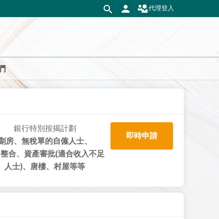
代理登入
們
銀行特別按揭計劃
即時申請
劏房、無稅單的自僱人士、
整合、資產審批(適合收入不足
人士)、唐樓、村屋等等