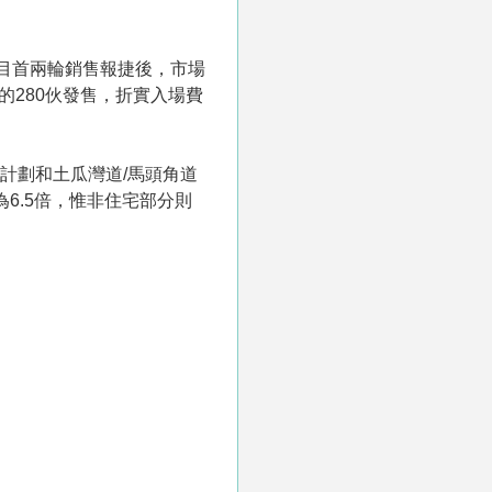
，項目首兩輪銷售報捷後，市場
的280伙發售，折實入場費
計劃和土瓜灣道/馬頭角道
6.5倍，惟非住宅部分則