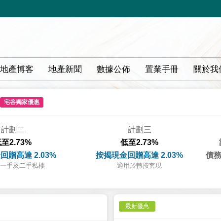
地產博客
地產新聞
數據公佈
置業手冊
關於我
宅谷獨家優惠
計劃二
計劃三
至2.73%
低至2.73%
回贈高達 2.03%
按揭現金回贈高達 2.03%
債務
一手及二手私樓
適用於轉按套現
最新優惠