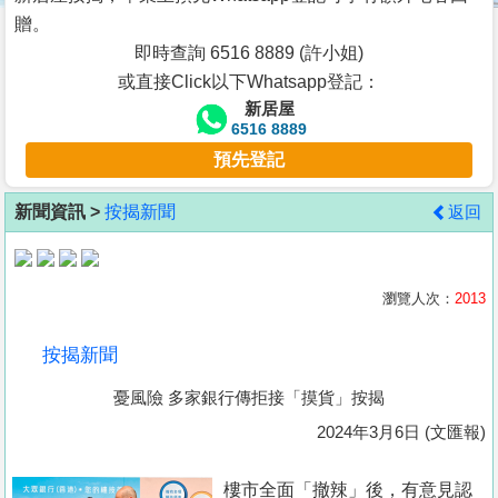
按
贈。
揭
即時查詢 6516 8889 (許小姐)
或直接Click以下Whatsapp登記：
地
新居屋
產
6516 8889
博
預先登記
客
新聞資訊 >
按揭新聞
返回
地
產
新
瀏覽人次：
2013
聞
按揭新聞
數
憂風險 多家銀行傳拒接「摸貨」按揭
據
公
2024年3月6日 (文匯報)
佈
樓市全面「撤辣」後，有意見認