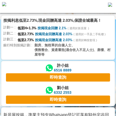
按揭利息低至2.73%,現金回贈高達 2.03%,保證全城最高！
主
計劃一
頁
低至H+1.3%
按揭現金回贈 2.1%
適用於新居屋
代
計劃二
理
低至2.73%
按揭現金回贈高達 2.03%
適用於一手及二手私樓
計劃三
搵
低至2.73%
按揭現金回贈高達 2.03%
適用於轉按套現
銀行特別按揭計劃
劏房、無稅單的自僱人士、
樓/
債務整合、資產審批(適合收入不足人士)、唐樓、村
成
屋等等
交
許小姐
6516 8889
業
即時查詢
主
放
劉小姐
6332 2553
盤
即時查詢
宅
谷
新居屋按揭，準業主預先Whatsapp登記可享有額外宅谷回