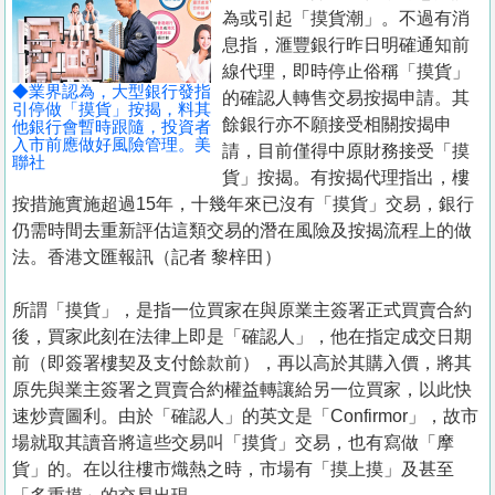
置
為或引起「摸貨潮」。不過有消
業
息指，滙豐銀行昨日明確通知前
線代理，即時停止俗稱「摸貨」
手
◆業界認為，大型銀行發指
的確認人轉售交易按揭申請。其
冊
引停做「摸貨」按揭，料其
餘銀行亦不願接受相關按揭申
他銀行會暫時跟隨，投資者
入市前應做好風險管理。美
請，目前僅得中原財務接受「摸
關
聯社
貨」按揭。有按揭代理指出，樓
於
按措施實施超過15年，十幾年來已沒有「摸貨」交易，銀行
我
仍需時間去重新評估這類交易的潛在風險及按揭流程上的做
們
法。香港文匯報訊（記者 黎梓田）
所謂「摸貨」，是指一位買家在與原業主簽署正式買賣合約
後，買家此刻在法律上即是「確認人」，他在指定成交日期
前（即簽署樓契及支付餘款前），再以高於其購入價，將其
原先與業主簽署之買賣合約權益轉讓給另一位買家，以此快
速炒賣圖利。由於「確認人」的英文是「Confirmor」，故市
場就取其讀音將這些交易叫「摸貨」交易，也有寫做「摩
貨」的。在以往樓市熾熱之時，市場有「摸上摸」及甚至