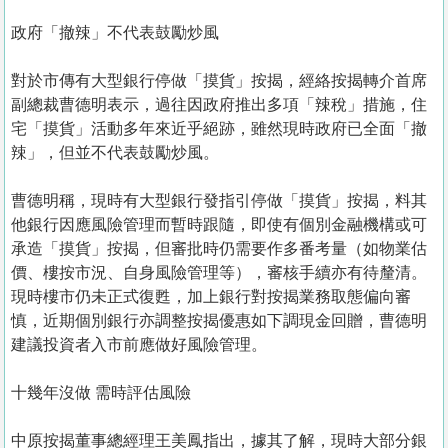
政府「撤辣」不代表鼓勵炒風
對於市傳有大型銀行停做「摸貨」按揭，經絡按揭轉介首席
副總裁曹德明表示，過往因政府推出多項「辣稅」措施，住
宅「摸貨」活動多年來近乎絕跡，雖然現時政府已全面「撤
辣」，但並不代表鼓勵炒風。
曹德明稱，現時有大型銀行發指引停做「摸貨」按揭，料其
他銀行因應風險管理而暫時跟隨，即使有個別金融機構或可
承造「摸貨」按揭，但審批時仍需要作多番考量（如物業估
價、樓按市況、自身風險管理等），審核手續亦有待釐清。
現時樓市仍未正式復甦，加上銀行對按揭業務取態偏向審
慎，近期個別銀行亦調整按揭優惠如下調現金回贈，曹德明
建議投資者入市前應做好風險管理。
十幾年沒做 需時評估風險
中原按揭董事總經理王美鳳指出，據其了解，現時大部分銀