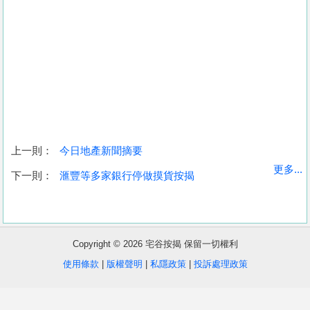
上一則：
今日地產新聞摘要
收
更多...
下一則：
滙豐等多家銀行停做摸貨按揭
藏
樓
盤
Copyright © 2026 宅谷按揭 保留一切權利
繁
简
ENG
使用條款
|
版權聲明
|
私隱政策
|
投訴處理政策
體
体