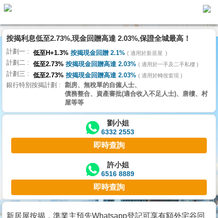
按揭利息低至2.73%,現金回贈高達 2.03%,保證全城最高！
主
計劃一
頁
低至H+1.3%
按揭現金回贈 2.1%
適用於新居屋
代
計劃二
理
低至2.73%
按揭現金回贈高達 2.03%
適用於一手及二手私樓
計劃三
搵
低至2.73%
按揭現金回贈高達 2.03%
適用於轉按套現
銀行特別按揭計劃
劏房、無稅單的自僱人士、
樓/
債務整合、資產審批(適合收入不足人士)、唐樓、村
成
屋等等
交
劉小姐
6332 2553
業
即時查詢
主
放
許小姐
6516 8889
盤
即時查詢
宅
谷
新居屋按揭，準業主預先Whatsapp登記可享有額外宅谷回