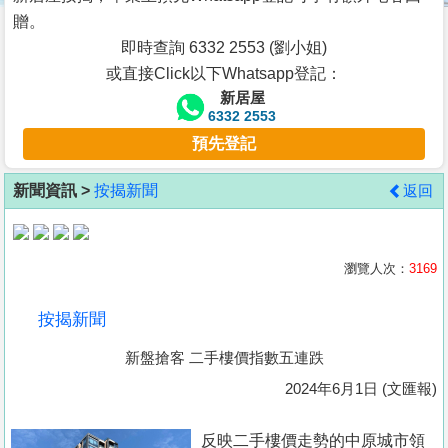
按
贈。
揭
即時查詢 6332 2553 (劉小姐)
或直接Click以下Whatsapp登記：
地
新居屋
產
6332 2553
博
預先登記
客
新聞資訊 >
按揭新聞
返回
地
產
新
瀏覽人次：
3169
聞
按揭新聞
數
新盤搶客 二手樓價指數五連跌
據
公
2024年6月1日 (文匯報)
佈
反映二手樓價走勢的中原城市領