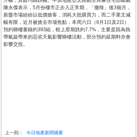
升幅，其餘均錄跌幅。中原地產亞太區副主席兼住宅部總裁
陳永傑表示，5月份樓市正步入正常期，「撤辣」後3個月，
新盤市場紛紛以低價搶客，消耗大批購買力，而二手業主減
幅有限，近月被搶去市場焦點，本周六日（6月1日及2日）
預約睇樓量錄約393組，較上星期跌約7.7%，主要是因為熱
帶氣旋帶來的惡劣天氣影響睇樓活動，部分預約延期料亦會
影響交投。
上一則：
今日地產新聞摘要