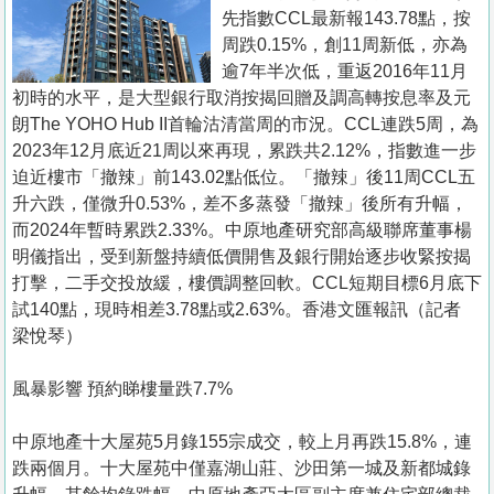
置
先指數CCL最新報143.78點，按
業
周跌0.15%，創11周新低，亦為
逾7年半次低，重返2016年11月
手
初時的水平，是大型銀行取消按揭回贈及調高轉按息率及元
冊
朗The YOHO Hub II首輪沽清當周的市況。CCL連跌5周，為
2023年12月底近21周以來再現，累跌共2.12%，指數進一步
關
迫近樓市「撤辣」前143.02點低位。「撤辣」後11周CCL五
於
升六跌，僅微升0.53%，差不多蒸發「撤辣」後所有升幅，
我
而2024年暫時累跌2.33%。中原地產研究部高級聯席董事楊
們
明儀指出，受到新盤持續低價開售及銀行開始逐步收緊按揭
打擊，二手交投放緩，樓價調整回軟。CCL短期目標6月底下
試140點，現時相差3.78點或2.63%。香港文匯報訊（記者
梁悅琴）
風暴影響 預約睇樓量跌7.7%
中原地產十大屋苑5月錄155宗成交，較上月再跌15.8%，連
跌兩個月。十大屋苑中僅嘉湖山莊、沙田第一城及新都城錄