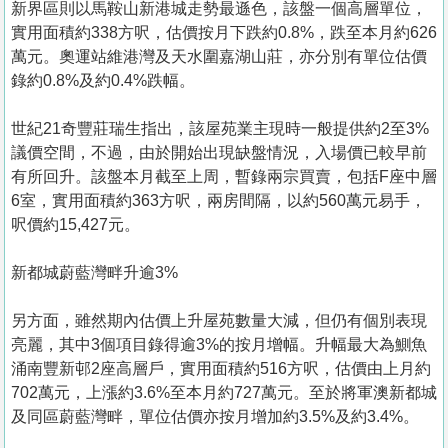
新界區則以馬鞍山新港城走勢最遜色，該盤一個高層單位，
實用面積約338方呎，估價按月下跌約0.8%，跌至本月約626
萬元。奧運站維港灣及天水圍嘉湖山莊，亦分別有單位估價
錄約0.8%及約0.4%跌幅。
世紀21奇豐莊瑞生指出，該屋苑業主現時一般提供約2至3%
議價空間，不過，由於開始出現缺盤情況，入場價已較早前
有所回升。該盤本月截至上周，暫錄兩宗買賣，包括F座中層
6室，實用面積約363方呎，兩房間隔，以約560萬元易手，
呎價約15,427元。
新都城蔚藍灣畔升逾3%
另方面，雖然期內估價上升屋苑數量大減，但仍有個別表現
亮麗，其中3個項目錄得逾3%的按月增幅。升幅最大為鰂魚
涌南豐新邨2座高層戶，實用面積約516方呎，估價由上月約
702萬元，上漲約3.6%至本月約727萬元。至於將軍澳新都城
及同區蔚藍灣畔，單位估價亦按月增加約3.5%及約3.4%。