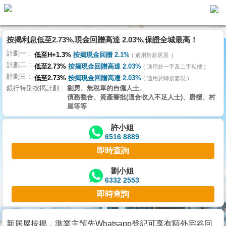
按揭利息低至2.73%,現金回贈高達 2.03%,保證全城最高！
主
計劃一
頁
低至H+1.3%
按揭現金回贈 2.1%
適用於新居屋
代
計劃二
理
低至2.73%
按揭現金回贈高達 2.03%
適用於一手及二手私樓
計劃三
搵
低至2.73%
按揭現金回贈高達 2.03%
適用於轉按套現
銀行特別按揭計劃
劏房、無稅單的自僱人士、
樓/
債務整合、資產審批(適合收入不足人士)、唐樓、村
成
屋等等
交
許小姐
6516 8889
業
即時查詢
主
放
劉小姐
6332 2553
盤
即時查詢
宅
谷
新居屋按揭，準業主預先Whatsapp登記可享有額外宅谷回