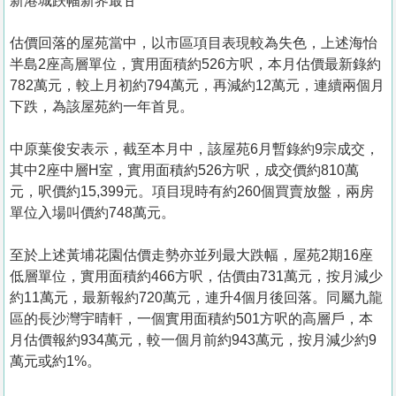
新港城跌幅新界最甘
估價回落的屋苑當中，以市區項目表現較為失色，上述海怡
半島2座高層單位，實用面積約526方呎，本月估價最新錄約
782萬元，較上月初約794萬元，再減約12萬元，連續兩個月
下跌，為該屋苑約一年首見。
中原葉俊安表示，截至本月中，該屋苑6月暫錄約9宗成交，
其中2座中層H室，實用面積約526方呎，成交價約810萬
元，呎價約15,399元。項目現時有約260個買賣放盤，兩房
單位入場叫價約748萬元。
至於上述黃埔花園估價走勢亦並列最大跌幅，屋苑2期16座
低層單位，實用面積約466方呎，估價由731萬元，按月減少
約11萬元，最新報約720萬元，連升4個月後回落。同屬九龍
區的長沙灣宇晴軒，一個實用面積約501方呎的高層戶，本
月估價報約934萬元，較一個月前約943萬元，按月減少約9
萬元或約1%。