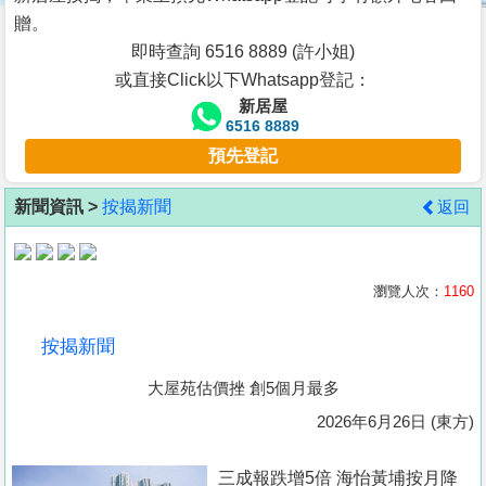
按
贈。
揭
即時查詢 6516 8889 (許小姐)
或直接Click以下Whatsapp登記：
地
新居屋
產
6516 8889
博
預先登記
客
新聞資訊 >
按揭新聞
返回
地
產
新
瀏覽人次：
1160
聞
按揭新聞
數
大屋苑估價挫 創5個月最多
據
公
2026年6月26日 (東方)
佈
三成報跌增5倍 海怡黃埔按月降