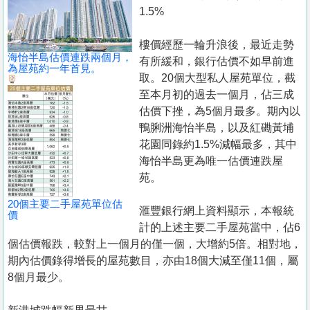
置
1.5%
業
樓價經歷一輪升浪後，最近走勢
手
海怡半島估價連跌兩個月，
有所緩和，銀行估價不如早前進
冊
為屋苑約一年首見。
取。20個大型私人屋苑單位，截
至本月初的過去一個月，佔三成
關
估價下挫，為5個月最多。期內以
於
鴨脷洲海怡半島，以及紅磡黃埔
我
花園同錄約1.5%減幅最多，其中
們
海怡半島更為唯一估價連跌屋
苑。
20個主要二手屋苑單位估
滙豐銀行網上資料顯示，本報統
價
計的上述主要二手屋苑當中，佔6
個估價報跌，較對上一個月的僅一個，大增約5倍。相對地，
期內估價錄得增長的屋苑數目，亦由18個大減至僅11個，屬
8個月最少。