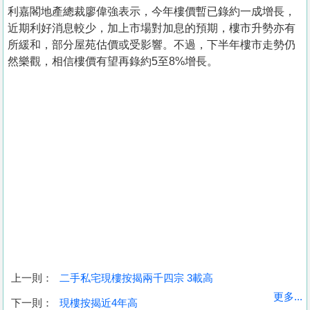
利嘉閣地產總裁廖偉強表示，今年樓價暫已錄約一成增長，
近期利好消息較少，加上市場對加息的預期，樓市升勢亦有
所緩和，部分屋苑估價或受影響。不過，下半年樓市走勢仍
然樂觀，相信樓價有望再錄約5至8%增長。
上一則：
二手私宅現樓按揭兩千四宗 3載高
收
更多...
下一則：
現樓按揭近4年高