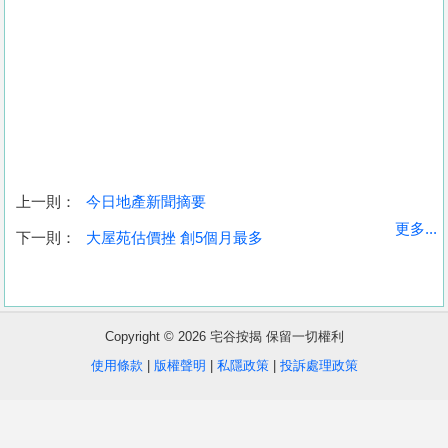
上一則：
今日地產新聞摘要
收
更多...
下一則：
大屋苑估價挫 創5個月最多
藏
樓
盤
Copyright © 2026 宅谷按揭 保留一切權利
繁
简
ENG
使用條款
|
版權聲明
|
私隱政策
|
投訴處理政策
體
体