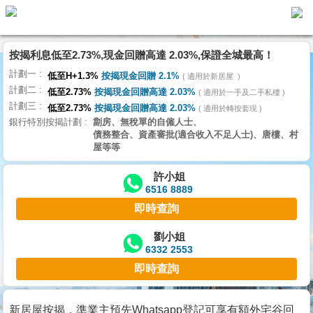
按揭利息低至2.73%,現金回贈高達 2.03%,保證全城最高！
主
計劃一
頁
低至H+1.3%
按揭現金回贈 2.1%
適用於新居屋
代
計劃二
理
低至2.73%
按揭現金回贈高達 2.03%
適用於一手及二手私樓
計劃三
搵
低至2.73%
按揭現金回贈高達 2.03%
適用於轉按套現
銀行特別按揭計劃
劏房、無稅單的自僱人士、
樓/
債務整合、資產審批(適合收入不足人士)、唐樓、村
成
屋等等
交
許小姐
6516 8889
業
即時查詢
主
放
劉小姐
6332 2553
盤
即時查詢
宅
谷
新居屋按揭，準業主預先Whatsapp登記可享有額外宅谷回