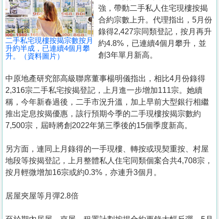
置
強，帶動二手私人住宅現樓按揭
業
合約宗數上升。代理指出，5月份
錄得2,427宗同類登記，按月再升
手
二手私宅現樓按揭宗數按月
約4.8%，已連續4個月攀升，並
冊
升約半成，已連續4個月攀
創3年單月新高。
升。（資料圖片）
關
中原地產研究部高級聯席董事楊明儀指出，相比4月份錄得
於
2,316宗二手私宅按揭登記，上月進一步增加111宗。她續
我
稱，今年新春過後，二手市況升溫，加上早前大型銀行相繼
們
推出定息按揭優惠，該行預期今季的二手現樓按揭宗數約
7,500宗，屆時將創2022年第三季後的15個季度新高。
另方面，連同上月錄得的一手現樓、轉按或現契重按、村屋
地段等按揭登記，上月整體私人住宅同類個案合共4,708宗，
按月輕微增加16宗或約0.3%，亦連升3個月。
居屋夾屋等月彈2.8倍