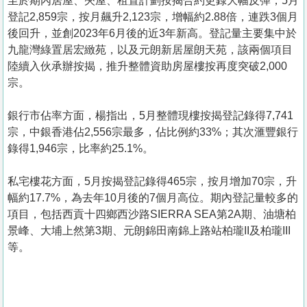
至於期內居屋、夾屋、租置計劃按揭合約更錄大幅反彈，5月
登記2,859宗，按月飆升2,123宗，增幅約2.88倍，連跌3個月
後回升，並創2023年6月後的近3年新高。登記量主要集中於
九龍灣綠置居宏緻苑，以及元朗新居屋朗天苑，該兩個項目
陸續入伙承辦按揭，推升整體資助房屋樓按再度突破2,000
宗。
銀行市佔率方面，楊指出，5月整體現樓按揭登記錄得7,741
宗，中銀香港佔2,556宗最多，佔比例約33%；其次滙豐銀行
錄得1,946宗，比率約25.1%。
私宅樓花方面，5月按揭登記錄得465宗，按月增加70宗，升
幅約17.7%，為去年10月後的7個月高位。期內登記量較多的
項目，包括西貢十四鄉西沙路SIERRA SEA第2A期、油塘柏
景峰、大埔上然第3期、元朗錦田南錦上路站柏瓏II及柏瓏III
等。