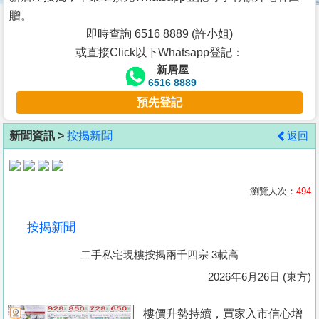
按
贈。
揭
即時查詢 6516 8889 (許小姐)
或直接Click以下Whatsapp登記：
地
新居屋
產
6516 8889
博
預先登記
客
新聞資訊 >
按揭新聞
返回
地
產
新
瀏覽人次：
494
聞
按揭新聞
數
二手私宅現樓按揭兩千四宗 3載高
據
公
2026年6月26日 (東方)
佈
樓價升勢持續，買家入市信心增