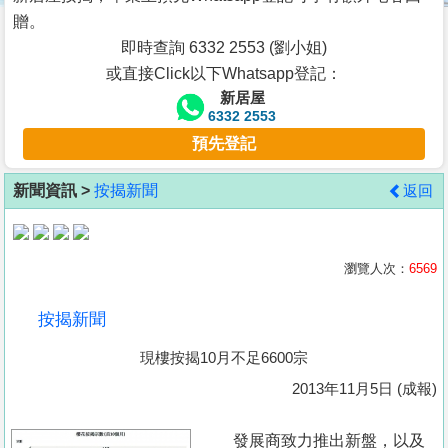
按
贈。
揭
即時查詢 6332 2553 (劉小姐)
或直接Click以下Whatsapp登記：
地
新居屋
產
6332 2553
博
預先登記
客
新聞資訊 >
按揭新聞
返回
地
產
新
瀏覽人次：
6569
聞
按揭新聞
數
現樓按揭10月不足6600宗
據
公
2013年11月5日 (成報)
佈
發展商致力推出新盤，以及