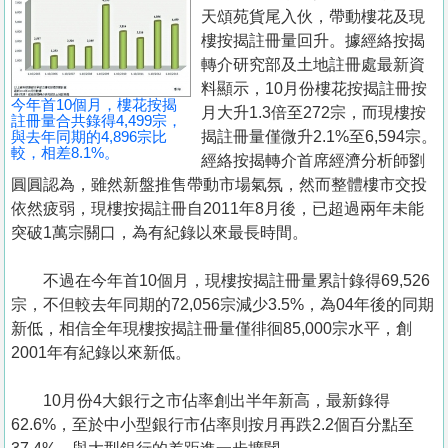
置
天頌苑貨尾入伙，帶動樓花及現
業
樓按揭註冊量回升。據經絡按揭
轉介研究部及土地註冊處最新資
手
料顯示，10月份樓花按揭註冊按
冊
今年首10個月，樓花按揭
月大升1.3倍至272宗，而現樓按
註冊量合共錄得4,499宗，
與去年同期的4,896宗比
揭註冊量僅微升2.1%至6,594宗。
關
較，相差8.1%。
經絡按揭轉介首席經濟分析師劉
於
圓圓認為，雖然新盤推售帶動市場氣氛，然而整體樓市交投
我
依然疲弱，現樓按揭註冊自2011年8月後，已超過兩年未能
們
突破1萬宗關口，為有紀錄以來最長時間。
不過在今年首10個月，現樓按揭註冊量累計錄得69,526
宗，不但較去年同期的72,056宗減少3.5%，為04年後的同期
新低，相信全年現樓按揭註冊量僅徘徊85,000宗水平，創
2001年有紀錄以來新低。
10月份4大銀行之市佔率創出半年新高，最新錄得
62.6%，至於中小型銀行市佔率則按月再跌2.2個百分點至