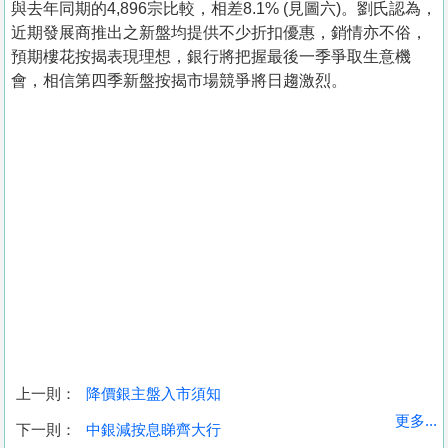
與去年同期的4,896宗比較，相差8.1% (見圖六)。劉氏認為，
近期發展商推出之新盤均提供不少折扣優惠，銷情亦不俗，
預期樓花按揭表現理想，銀行將把握最後一季爭取生意機
會，相信第四季新盤按揭市場競爭將日趨激烈。
上一則：
降價銀主盤入市須知
收
更多...
下一則：
中銀減按息睇齊大行
藏