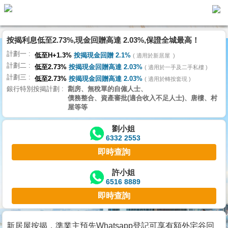
按揭利息低至2.73%,現金回贈高達 2.03%,保證全城最高！
主
計劃一
頁
低至H+1.3%
按揭現金回贈 2.1%
適用於新居屋
代
計劃二
理
低至2.73%
按揭現金回贈高達 2.03%
適用於一手及二手私樓
計劃三
搵
低至2.73%
按揭現金回贈高達 2.03%
適用於轉按套現
銀行特別按揭計劃
劏房、無稅單的自僱人士、
樓/
債務整合、資產審批(適合收入不足人士)、唐樓、村
成
屋等等
交
劉小姐
6332 2553
業
即時查詢
主
放
許小姐
6516 8889
盤
即時查詢
宅
谷
新居屋按揭，準業主預先Whatsapp登記可享有額外宅谷回