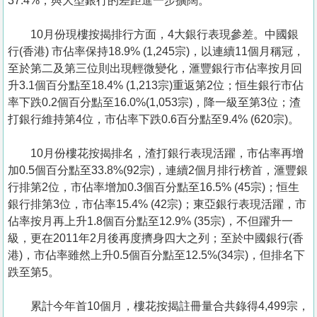
37.4%，與大型銀行的差距進一步擴闊。
10月份現樓按揭排行方面，4大銀行表現參差。中國銀
行(香港) 市佔率保持18.9% (1,245宗)，以連續11個月稱冠，
至於第二及第三位則出現輕微變化，滙豐銀行市佔率按月回
升3.1個百分點至18.4% (1,213宗)重返第2位；恒生銀行市佔
率下跌0.2個百分點至16.0%(1,053宗)，降一級至第3位；渣
打銀行維持第4位，市佔率下跌0.6百分點至9.4% (620宗)。
10月份樓花按揭排名，渣打銀行表現活躍，市佔率再增
加0.5個百分點至33.8%(92宗)，連續2個月排行榜首，滙豐銀
行排第2位，市佔率增加0.3個百分點至16.5% (45宗)；恒生
銀行排第3位，市佔率15.4% (42宗)；東亞銀行表現活躍，市
佔率按月再上升1.8個百分點至12.9% (35宗)，不但躍升一
級，更在2011年2月後再度擠身四大之列；至於中國銀行(香
港)，市佔率雖然上升0.5個百分點至12.5%(34宗)，但排名下
跌至第5。
累計今年首10個月，樓花按揭註冊量合共錄得4,499宗，