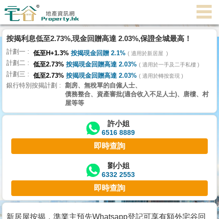
代
理
按揭利息低至2.73%,現金回贈高達 2.03%,保證全城最高！
主
計劃一
頁
低至H+1.3%
按揭現金回贈 2.1%
適用於新居屋
計劃二
低至2.73%
按揭現金回贈高達 2.03%
適用於一手及二手私樓
計劃三
搵
低至2.73%
按揭現金回贈高達 2.03%
適用於轉按套現
銀行特別按揭計劃
劏房、無稅單的自僱人士、
樓/
債務整合、資產審批(適合收入不足人士)、唐樓、村
成
屋等等
交
許小姐
6516 8889
業
即時查詢
主
放
劉小姐
6332 2553
盤
即時查詢
宅
谷
新居屋按揭，準業主預先Whatsapp登記可享有額外宅谷回