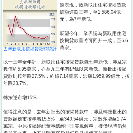
置
道表現，致新取用住宅按揭貸款
業
總額連跌三年，至1,586.04億
元，為7年新低。
手
冊
展望今年，業界認為新取用住宅
按揭貸款量將可回升一成，至6.6
關
萬宗。
去年新取用按揭貸款額統計
於
我
以一三年全年計，新取用住宅按揭貸款錄七年新低，涉及宗
們
數僅約5.95萬宗，亦為九三年有紀錄以來新低。新批出按揭
貸款則按年跌27.5%，約錄7.14萬宗，涉額1,959.99億元，按
年跌23.7%。
轉按逆市增15%
值得注意的是，去年新批出的按揭貸款中，涉及轉按批出的
貸款額逆市按年增15.5%，至349.54億元，宗數亦增至1.74
萬宗。中原按揭經紀董事總經理王美鳳解釋，樓價現時仍然