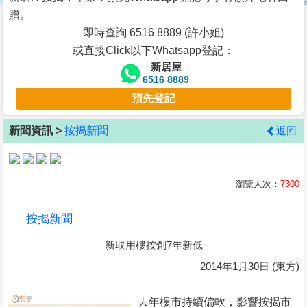
按
贈。
揭
即時查詢 6516 8889 (許小姐)
或直接Click以下Whatsapp登記：
地
新居屋
產
6516 8889
博
預先登記
客
新聞資訊 >
按揭新聞
返回
地
產
新
瀏覽人次：
7300
聞
按揭新聞
數
新取用樓按創7年新低
據
公
2014年1月30日 (東方)
佈
去年樓市持續偏軟，影響按揭市