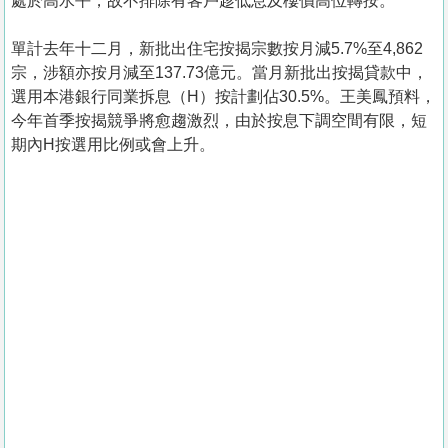
處於高水平，故不排除有客戶趁低息及樓價高位轉按。
單計去年十二月，新批出住宅按揭宗數按月減5.7%至4,862
宗，涉額亦按月減至137.73億元。當月新批出按揭貸款中，
選用本港銀行同業拆息（H）按計劃佔30.5%。王美鳳預料，
今年首季按揭競爭將愈趨激烈，由於按息下調空間有限，短
期內H按選用比例或會上升。