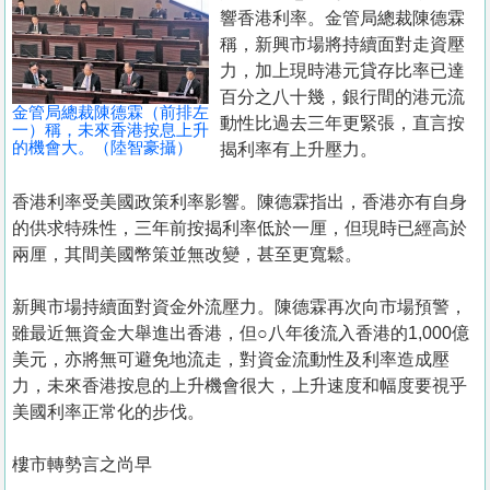
置
響香港利率。金管局總裁陳德霖
業
稱，新興市場將持續面對走資壓
力，加上現時港元貸存比率已達
手
百分之八十幾，銀行間的港元流
冊
金管局總裁陳德霖（前排左
動性比過去三年更緊張，直言按
一）稱，未來香港按息上升
的機會大。（陸智豪攝）
揭利率有上升壓力。
關
於
香港利率受美國政策利率影響。陳德霖指出，香港亦有自身
我
的供求特殊性，三年前按揭利率低於一厘，但現時已經高於
們
兩厘，其間美國幣策並無改變，甚至更寬鬆。
新興市場持續面對資金外流壓力。陳德霖再次向市場預警，
雖最近無資金大舉進出香港，但○八年後流入香港的1,000億
美元，亦將無可避免地流走，對資金流動性及利率造成壓
力，未來香港按息的上升機會很大，上升速度和幅度要視乎
美國利率正常化的步伐。
樓市轉勢言之尚早