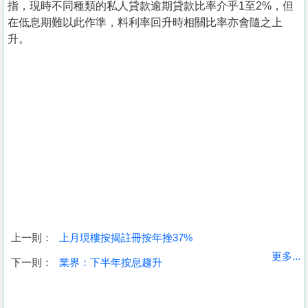
指，現時不同種類的私人貸款逾期貸款比率介乎1至2%，但
在低息期難以此作準，料利率回升時相關比率亦會隨之上
升。
上一則：
上月現樓按揭註冊按年挫37%
收
更多...
下一則：
業界：下半年按息趨升
藏
樓