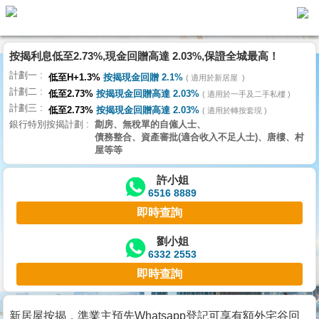
按揭利息低至2.73%,現金回贈高達 2.03%,保證全城最高！
主
計劃一
頁
低至H+1.3%
按揭現金回贈 2.1%
適用於新居屋
代
計劃二
理
低至2.73%
按揭現金回贈高達 2.03%
適用於一手及二手私樓
計劃三
搵
低至2.73%
按揭現金回贈高達 2.03%
適用於轉按套現
銀行特別按揭計劃
劏房、無稅單的自僱人士、
樓/
債務整合、資產審批(適合收入不足人士)、唐樓、村
成
屋等等
交
許小姐
6516 8889
業
即時查詢
主
放
劉小姐
6332 2553
盤
即時查詢
宅
谷
新居屋按揭，準業主預先Whatsapp登記可享有額外宅谷回