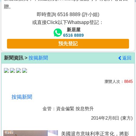
按
贈。
揭
即時查詢 6516 8889 (許小姐)
或直接Click以下Whatsapp登記：
地
新居屋
產
6516 8889
博
預先登記
客
新聞資訊 >
按揭新聞
返回
地
產
新
瀏覽人次：
8845
聞
按揭新聞
數
金管：資金偏緊 按息勢升
據
公
2014年2月8日 (東方)
佈
美國退市意味利率正常化，將影