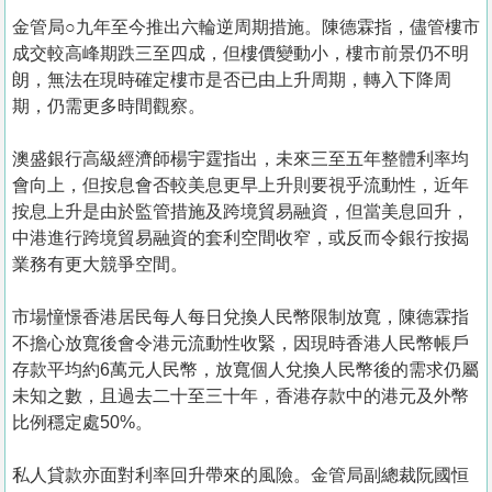
金管局○九年至今推出六輪逆周期措施。陳德霖指，儘管樓市
成交較高峰期跌三至四成，但樓價變動小，樓市前景仍不明
朗，無法在現時確定樓市是否已由上升周期，轉入下降周
期，仍需更多時間觀察。
澳盛銀行高級經濟師楊宇霆指出，未來三至五年整體利率均
會向上，但按息會否較美息更早上升則要視乎流動性，近年
按息上升是由於監管措施及跨境貿易融資，但當美息回升，
中港進行跨境貿易融資的套利空間收窄，或反而令銀行按揭
業務有更大競爭空間。
市場憧憬香港居民每人每日兌換人民幣限制放寬，陳德霖指
不擔心放寬後會令港元流動性收緊，因現時香港人民幣帳戶
存款平均約6萬元人民幣，放寬個人兌換人民幣後的需求仍屬
未知之數，且過去二十至三十年，香港存款中的港元及外幣
比例穩定處50%。
私人貸款亦面對利率回升帶來的風險。金管局副總裁阮國恒