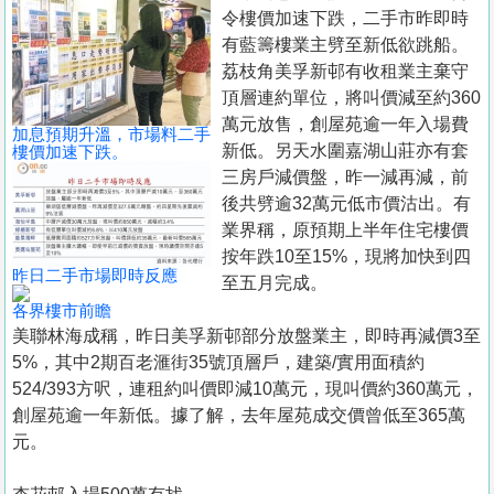
置
令樓價加速下跌，二手市昨即時
業
有藍籌樓業主劈至新低欲跳船。
荔枝角美孚新邨有收租業主棄守
手
頂層連約單位，將叫價減至約360
冊
萬元放售，創屋苑逾一年入場費
加息預期升溫，市場料二手
新低。另天水圍嘉湖山莊亦有套
樓價加速下跌。
關
三房戶減價盤，昨一減再減，前
於
後共劈逾32萬元低市價沽出。有
我
業界稱，原預期上半年住宅樓價
們
按年跌10至15%，現將加快到四
昨日二手市場即時反應
至五月完成。
各界樓市前瞻
美聯林海成稱，昨日美孚新邨部分放盤業主，即時再減價3至
5%，其中2期百老滙街35號頂層戶，建築/實用面積約
524/393方呎，連租約叫價即減10萬元，現叫價約360萬元，
創屋苑逾一年新低。據了解，去年屋苑成交價曾低至365萬
元。