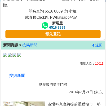
按
贈。
揭
即時查詢 6516 8889 (許小姐)
或直接Click以下Whatsapp登記：
地
新居屋
產
6516 8889
博
預先登記
客
新聞資訊 >
按揭新聞
返回
地
產
新
瀏覽人次：
10011
聞
按揭新聞
數
息魔敲門業主鬥劈
據
公
2014年3月21日 (東方)
佈
市場料息魔將提前重返樓市，勢