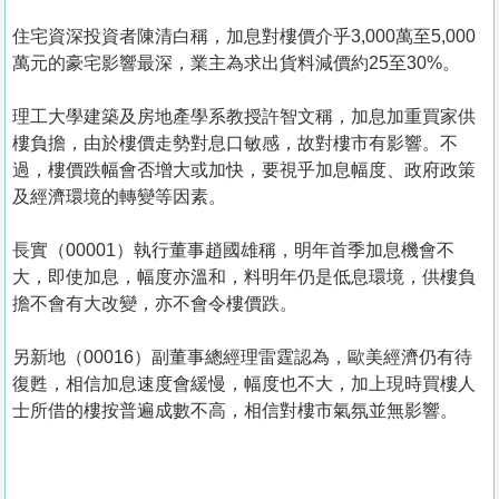
住宅資深投資者陳清白稱，加息對樓價介乎3,000萬至5,000
萬元的豪宅影響最深，業主為求出貨料減價約25至30%。
理工大學建築及房地產學系教授許智文稱，加息加重買家供
樓負擔，由於樓價走勢對息口敏感，故對樓市有影響。不
過，樓價跌幅會否增大或加快，要視乎加息幅度、政府政策
及經濟環境的轉變等因素。
長實（00001）執行董事趙國雄稱，明年首季加息機會不
大，即使加息，幅度亦溫和，料明年仍是低息環境，供樓負
擔不會有大改變，亦不會令樓價跌。
另新地（00016）副董事總經理雷霆認為，歐美經濟仍有待
復甦，相信加息速度會緩慢，幅度也不大，加上現時買樓人
士所借的樓按普遍成數不高，相信對樓市氣氛並無影響。