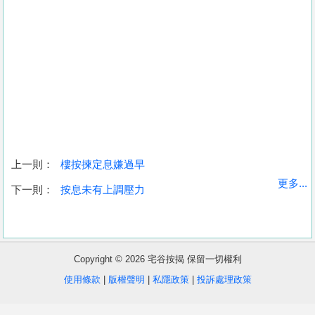
上一則：
樓按揀定息嫌過早
收
更多...
下一則：
按息未有上調壓力
藏
樓
盤
Copyright © 2026 宅谷按揭 保留一切權利
繁
简
ENG
使用條款
|
版權聲明
|
私隱政策
|
投訴處理政策
體
体