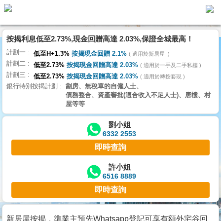
按揭利息低至2.73%,現金回贈高達 2.03%,保證全城最高！
主
計劃一
頁
低至H+1.3%
按揭現金回贈 2.1%
適用於新居屋
代
計劃二
理
低至2.73%
按揭現金回贈高達 2.03%
適用於一手及二手私樓
計劃三
搵
低至2.73%
按揭現金回贈高達 2.03%
適用於轉按套現
銀行特別按揭計劃
劏房、無稅單的自僱人士、
樓/
債務整合、資產審批(適合收入不足人士)、唐樓、村
成
屋等等
交
劉小姐
6332 2553
業
即時查詢
主
放
許小姐
6516 8889
盤
即時查詢
宅
谷
新居屋按揭，準業主預先Whatsapp登記可享有額外宅谷回