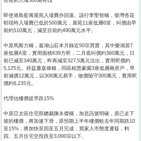
杏花邨入場500萬有找
即使港島藍籌屋苑入場費亦回落。該行李聖智稱，柴灣杏花
邨現時入場費已低於500萬元，屋苑11座低層6室，叫價由早
前約510萬元，減至目前約490萬元水平。
中原馬斯力稱，嘉湖山莊本月錄近50宗買賣，其中樂湖居7
座低層A室，實用面積639方呎，二月底叫價約360萬元，日
前已減至340萬元，昨再減至327.5萬元沽出，實用呎價約
5,125元。祥益蕭嘉偉稱，同區栢慧豪園3座低層兩房戶，早
前減價12萬元，以308萬元易手，做價險守300萬元，實用呎
價約6,235元。
代理估樓價提早跌15%
中原亞太區住宅部總裁陳永傑稱，加息訊號明確，原已走下
坡的樓價，將加速下滑，原預期上半年樓價較去年同期跌10
至15%，將加快至四至五月完成，買家入市態度遲疑，料
四、五月住宅交投跌至3,000宗以下。