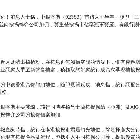
化！消息人士稱，中銀香港（02388）甫踏入下半年，旋即「三
，並向按揭轉介公司加佣，冀重登按揭市佔率冠軍寶座。有銀行
行近月趁勢出招搶攻，在按息再無減價空間的情況下，惟有透過
，並調動人手至新盤售樓處，積極取態帶動該行成為次季現樓按
的中銀香港為保龍頭地位，隨即展開反攻。消息指，該行調配分
業務。
銀香港主要戰線，該行同時夥拍昆士蘭按揭保險（亞洲）及AIG 
按揭轉介公司的按保個案加佣。
本報查詢時指，該行在本港按揭市場居領先地位，除發揮龐大分
優化現有按揭產品及流程，包括引入不同按保公司等，提供優質