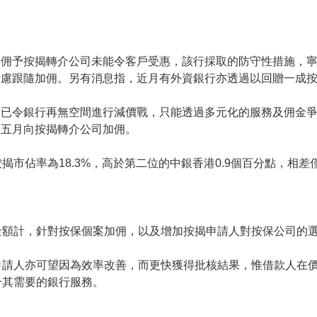
加佣予按揭轉介公司未能令客戶受惠，該行採取的防守性措施，
考慮跟隨加佣。另有消息指，近月有外資銀行亦透過以回贈一成
已令銀行再無空間進行減價戰，只能透過多元化的服務及佣金爭取
於五月向按揭轉介公司加佣。
市佔率為18.3%，高於第二位的中銀香港0.9個百分點，相差僅
金額計，針對按保個案加佣，以及增加按揭申請人對按保公司的
申請人亦可望因為效率改善，而更快獲得批核結果，惟借款人在
合其需要的銀行服務。