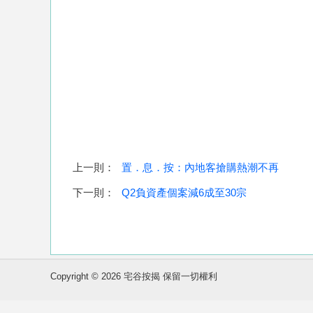
上一則：
置．息．按：內地客搶購熱潮不再
下一則：
Q2負資產個案減6成至30宗
Copyright © 2026 宅谷按揭 保留一切權利