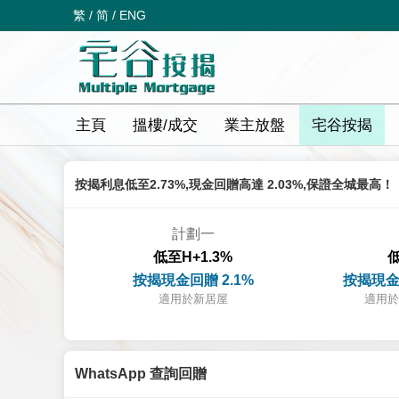
繁
/
简
/
ENG
主頁
搵樓/成交
業主放盤
宅谷按揭
按揭利息低至2.73%,現金回贈高達 2.03%,保證全城最高！
計劃一
低至H+1.3%
低
按揭現金回贈 2.1%
按揭現金
適用於新居屋
適用於
WhatsApp 查詢回贈