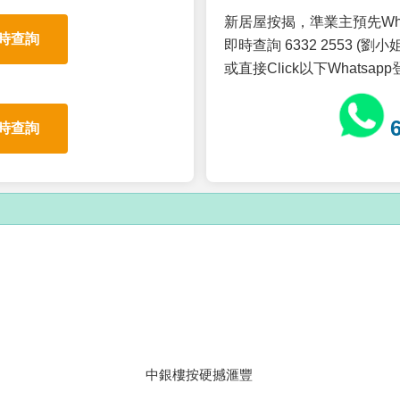
新居屋按揭，準業主預先Wh
時查詢
即時查詢 6332 2553 (劉小姐
或直接Click以下Whatsap
時查詢
中銀樓按硬撼滙豐