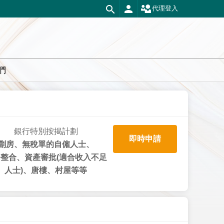
代理登入
們
銀行特別按揭計劃
即時申請
劏房、無稅單的自僱人士、
整合、資產審批(適合收入不足
人士)、唐樓、村屋等等