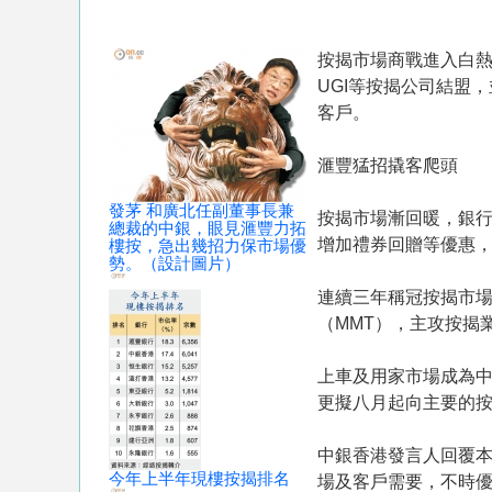
按揭市場商戰進入白熱
UGI等按揭公司結盟
客戶。
滙豐猛招撬客爬頭
發茅 和廣北任副董事長兼
按揭市場漸回暖，銀
總裁的中銀，眼見滙豐力拓
增加禮券回贈等優惠
樓按，急出幾招力保市場優
勢。（設計圖片）
連續三年稱冠按揭市場
（MMT），主攻按揭
上車及用家市場成為中
更擬八月起向主要的
中銀香港發言人回覆
今年上半年現樓按揭排名
場及客戶需要，不時