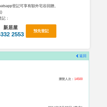
atsapp登記可享有額外宅谷回贈。
)
p登記：
新居屋
預先登記
6332 2553
返回
瀏覽人次：
14500