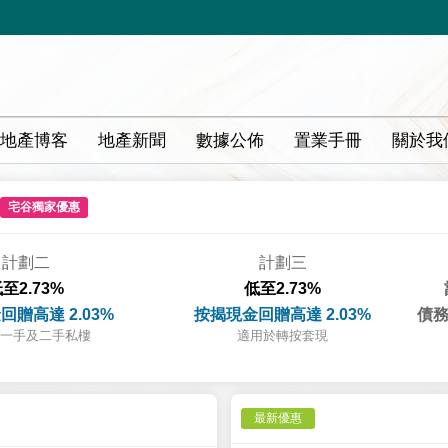
地產博客
地產新聞
數據公佈
置業手冊
關於我
宅谷獨家優惠
計劃二
計劃三
至2.73%
低至2.73%
回贈高達 2.03%
按揭現金回贈高達 2.03%
債務
一手及二手私樓
適用於轉按套現
最新優惠