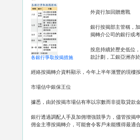
外資行加回贈應戰
銀行按揭部主管稱，
揭轉介公司的銀行或
按息持續於歷史低位，
款計劃，工銀亞洲亦
各銀行爭取按揭措施
經絡按揭轉介資料顯示，今年上半年滙豐的現樓按揭
市場估中銀保王位
據悉，由於按揭市場佔有率以宗數而非提取貸款
銀行透過調配人手及加佣增強競爭力，儘管按揭
佣金主導按揭轉介，可能會令客戶未能獲得最適