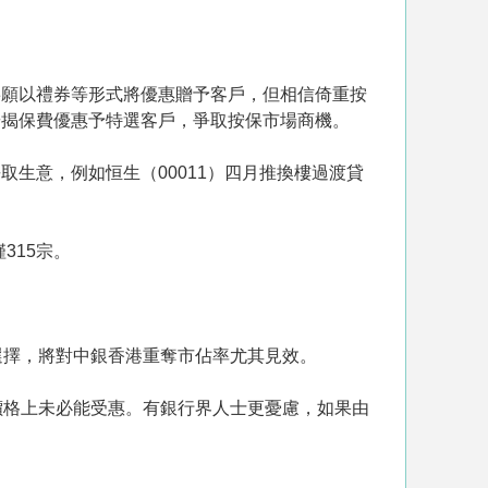
寧願以禮券等形式將優惠贈予客戶，但相信倚重按
按揭保費優惠予特選客戶，爭取按保市場商機。
生意，例如恒生（00011）四月推換樓過渡貸
315宗。
選擇，將對中銀香港重奪市佔率尤其見效。
價格上未必能受惠。有銀行界人士更憂慮，如果由