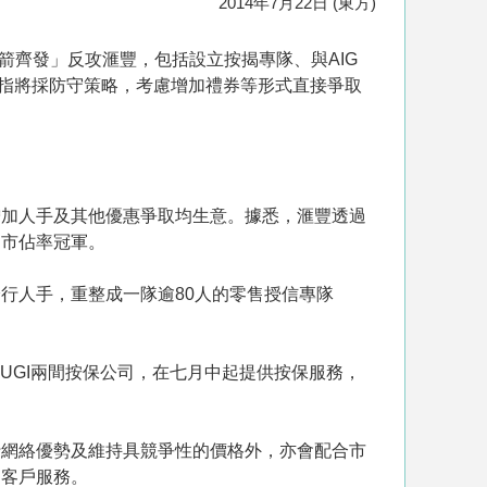
2014年7月22日 (東方)
箭齊發」反攻滙豐，包括設立按揭專隊、與AIG
則指將採防守策略，考慮增加禮券等形式直接爭取
增加人手及其他優惠爭取均生意。據悉，滙豐透過
揭市佔率冠軍。
行人手，重整成一隊逾80人的零售授信專隊
UGI兩間按保公司，在七月中起提供按保服務，
行網絡優勢及維持具競爭性的價格外，亦會配合市
的客戶服務。