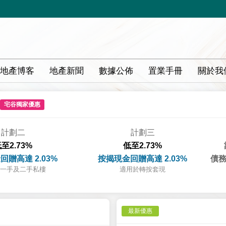
地產博客
地產新聞
數據公佈
置業手冊
關於我
宅谷獨家優惠
計劃二
計劃三
至2.73%
低至2.73%
回贈高達 2.03%
按揭現金回贈高達 2.03%
債務
一手及二手私樓
適用於轉按套現
最新優惠