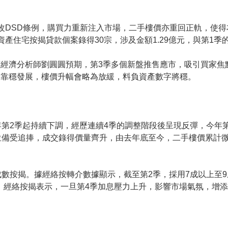
DSD條例，購買力重新注入市場，二手樓價亦重回正軌，使得
產住宅按揭貸款個案錄得30宗，涉及金額1.29億元，與第1季的
濟分析師劉圓圓預期，第3季多個新盤推售應市，吸引買家焦
會靠穩發展，樓價升幅會略為放緩，料負資產數字將穩。
季起持續下調，經歷連續4季的調整階段後呈現反彈，今年第2
備受追捧，成交錄得價量齊升，由去年底至今，二手樓價累計微升
按揭。據經絡按轉介數據顯示，截至第2季，採用7成以上至9
高。經絡按揭表示，一旦第4季加息壓力上升，影響市場氣氛，增