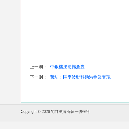
上一則：
中銀樓按硬撼滙豐
下一則：
萊坊：匯率波動料助港物業套現
Copyright © 2026 宅谷按揭 保留一切權利