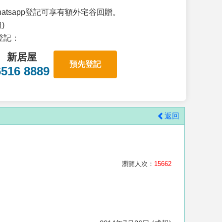
atsapp登記可享有額外宅谷回贈。
)
p登記：
新居屋
預先登記
6516 8889
返回
瀏覽人次：
15662