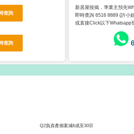
新居屋按揭，準業主預先Wh
時查詢
即時查詢 6516 8889 (許小姐
或直接Click以下Whatsap
時查詢
Q2負資產個案減6成至30宗