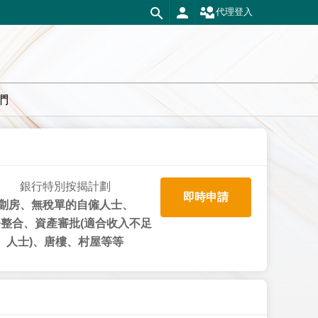
代理登入
們
銀行特別按揭計劃
即時申請
劏房、無稅單的自僱人士、
整合、資產審批(適合收入不足
人士)、唐樓、村屋等等