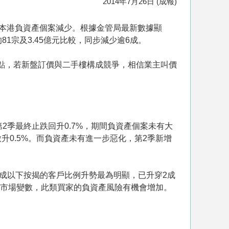
2014年7月26日 (成報)
本港負資產個案減少。根據金管局最新數據顯
81宗及3.45億元比較，同步減少逾6成。
點，若新盤訂價與二手樓構成競爭，相信業主叫價
季最終止跌回升0.7%，期間負資產個案未有大
0.5%。而負資產未有進一步惡化，第2季新增
成以下按揭的客戶比例升勢最為明顯，已升穿2成
添市場變數，此類買家的負資產風險有機會增加。