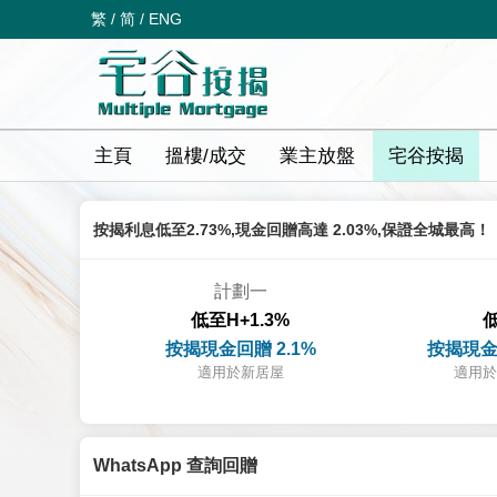
繁
/
简
/
ENG
主頁
搵樓/成交
業主放盤
宅谷按揭
按揭利息低至2.73%,現金回贈高達 2.03%,保證全城最高！
計劃一
低至H+1.3%
低
按揭現金回贈 2.1%
按揭現金
適用於新居屋
適用於
WhatsApp 查詢回贈