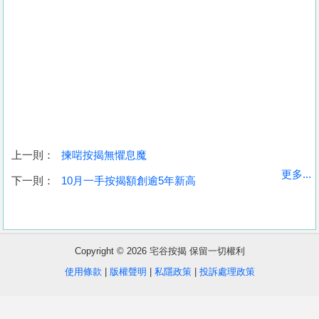
上一則：
揀啱按揭無懼息魔
收
更多...
下一則：
10月一手按揭額創逾5年新高
藏
樓
盤
Copyright © 2026 宅谷按揭 保留一切權利
繁
简
ENG
使用條款
|
版權聲明
|
私隱政策
|
投訴處理政策
體
体