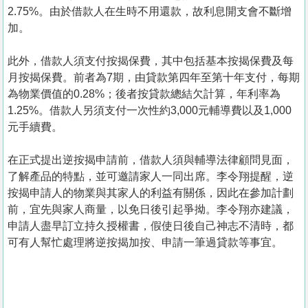
2.75%。由於借款人在生時不用還款，故利息開支會不斷增
加。
此外，借款人須支付按揭保費，其中包括基本按揭保費及每
月按揭保費。前者為7期，由貸款第四年至第十年支付，每期
為物業價值的0.28%；後者按貸款總結欠計算，年利率為
1.25%。借款人另須支付一次性約3,000元輔導費以及1,000
元手續費。
在正式提出逆按揭申請前，借款人須與輔導法律顧問見面，
了解產品的特點，並可邀請家人一同出席。李令翔提醒，逆
按揭申請人的物業與其家人的利益有關係，因此在參加計劃
前，宜先與家人商量，以免日後引起爭拗。李令翔亦建議，
申請人盡早訂立持久授權書，假使日後自己神志不清時，都
可有人幫忙處理將逆按揭加按、申請一筆過貸款等事宜。