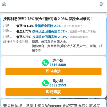
代
理
按揭利息低至2.73%,現金回贈高達 2.03%,保證全城最高！
主
計劃一
頁
低至H+1.3%
按揭現金回贈 2.1%
適用於新居屋
計劃二
低至2.73%
按揭現金回贈高達 2.03%
適用於一手及二手私樓
計劃三
搵
低至2.73%
按揭現金回贈高達 2.03%
適用於轉按套現
銀行特別按揭計劃
劏房、無稅單的自僱人士、
樓/
債務整合、資產審批(適合收入不足人士)、唐樓、村
成
屋等等
交
許小姐
6516 8889
業
即時查詢
主
放
劉小姐
6332 2553
盤
即時查詢
宅
谷
新居屋按揭，準業主預先Whatsapp登記可享有額外宅谷回