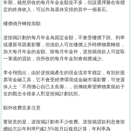
年期，雖然所收的每月年金金額並不多，但該選擇勝在有穩
定的終身收入，可以作為退休安排的其中一個基石。
樓價倘升轉按加額
逆按揭計劃的每月年金為固定金額，不會受樓價下跌、利率
或通脹等因素影響，但借款人可在樓價上升時將物業轉按，
加大每月年金的金額。除每月年金外，逆按揭借款人可提取
一筆過的貸款，但所收的每月年金則會相應減少。
李令翔指出，由於逆按揭產生的現金流非常穩定，有別於股
票等金融工具，它不會受經濟環境或金融市場影響，可使退
休人士「不用擔心自己太長壽」，但傳統希望將物業留給子
女的觀念令很多人對逆按揭計劃抗拒。
額外收費宜多注意
要留意的是，逆按揭計劃有不少收費。逆按揭貸款利息會按
總結欠以年利率P減2.5%按月以複息計算，年利率為