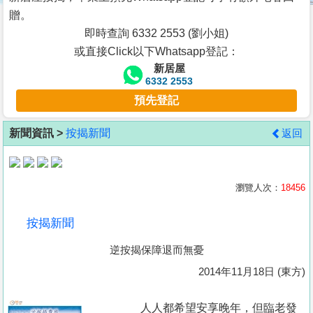
按
贈。
揭
即時查詢 6332 2553 (劉小姐)
或直接Click以下Whatsapp登記：
地
新居屋
產
6332 2553
博
預先登記
客
新聞資訊 >
按揭新聞
返回
地
產
新
瀏覽人次：
18456
聞
按揭新聞
數
逆按揭保障退而無憂
據
公
2014年11月18日 (東方)
佈
人人都希望安享晚年，但臨老發