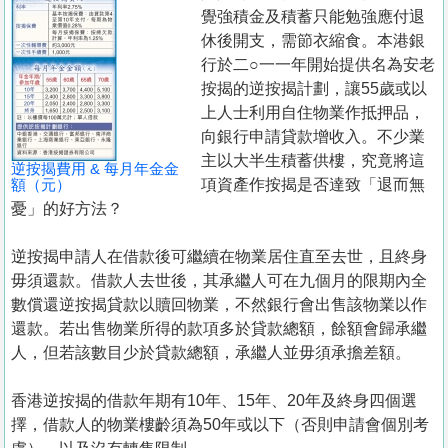
置
覺強積金及積蓄只能勉強應付退
業
休後開支，需節衣縮食。本港銀
行於二○一一年開始提供名為安老
手
按揭的逆按揭計劃，讓55歲或以
冊
上人士利用自住物業作抵押品，
向銀行申請貸款增收入。不少業
關
主以大半生積蓄供樓，究竟將這
於
逆按揭費用 & 每月年金金
額（元）
項資產作按揭是否達致「退而無
我
憂」的好方法？
們
逆按揭申請人在借款後可繼續在物業居住直至去世，且終身
毋須還款。借款人去世後，其承繼人可在九個月的限期內全
數償還逆按揭貸款以贖回物業，不然銀行會出售該物業以作
還款。若出售物業所得的款項多於貸款總額，餘額會歸承繼
人，但若該數目少於貸款總額，承繼人並毋須承擔差額。
香港逆按揭的借款年期有10年、15年、20年及終身四個選
擇，借款人的物業樓齡須為50年或以下（否則申請會個別考