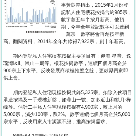
置
事黃良昇指出，2015年1月份登
業
記私人住宅樓花按揭合約985宗，
數字創五年半按月新高。他預
手
期，今年全年登記數字可以達到
冊
一萬宗，數字將會再創按年新
高。翻閱資料，2014年全年共錄得7,923宗，創十年新高。
關
於
期內登記私人住宅樓花按揭主要項目有：迎海·星灣、逸
我
瓏灣I&II、嵐山一期等。樓花按揭數字，連續四個月高企於
們
900宗上下水平。反映發展商積極推盤之餘，更鼓勵買家即
供上會。
期內登記私人住宅現樓按揭共錄5,325宗。扣除入伙項目
承造按揭及一手現樓新盤，如瓏山一號、加多近山和觀月·樺
峰等。估計二手私人住宅現樓按揭有4,900宗，較上月的
5,000宗，減少100宗，跌2%。數字連續七個月高企於5,000
宗水平，反映用家入市源源不絕，推高按揭需求。