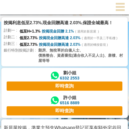
代
理
按揭利息低至2.73%,現金回贈高達 2.03%,保證全城最高！
主
計劃一
頁
低至H+1.3%
按揭現金回贈 2.1%
適用於新居屋
計劃二
低至2.73%
按揭現金回贈高達 2.03%
適用於一手及二手私樓
計劃三
搵
低至2.73%
按揭現金回贈高達 2.03%
適用於轉按套現
銀行特別按揭計劃
劏房、無稅單的自僱人士、
樓/
債務整合、資產審批(適合收入不足人士)、唐樓、村
成
屋等等
交
劉小姐
6332 2553
業
即時查詢
主
放
許小姐
6516 8889
盤
即時查詢
宅
谷
新居屋按揭，準業主預先Whatsapp登記可享有額外宅谷回