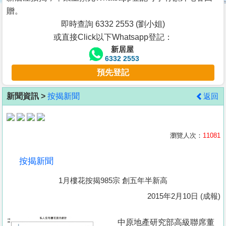
按
贈。
揭
即時查詢 6332 2553 (劉小姐)
或直接Click以下Whatsapp登記：
地
新居屋
產
6332 2553
博
預先登記
客
新聞資訊 >
按揭新聞
返回
地
產
新
瀏覽人次：
11081
聞
按揭新聞
數
1月樓花按揭985宗 創五年半新高
據
公
2015年2月10日 (成報)
佈
中原地產研究部高級聯席董