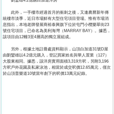
劉鑾雄4.2億購白加道洋房
此外，一手樓市經過首月的衝刺之後，又逢農曆新年傳
統樓市淡季，近日市場鮮有大型住宅項目登場。惟有市場消
息指出，本地老牌發展商裕泰興旗下位於屯門小欖樂翠街23
號住宅項目，已命名為美利海灣（MARRAY BAY）。據悉，
該項目由12幢3至4層高的獨立屋組成。
另外，根據土地註冊處資料顯示，山頂白加道31號D屋
由劉鑾雄以4.2億元購入，登記買家姓名與華人置業（127）
大股東相同。據悉，該洋房實用面積3,319方呎，另附3,196
方呎戶外花園及私家泳池，相當於成交呎價12.65萬元，僅次
於山頂普樂道10號當年創下的呎價13萬元紀錄。