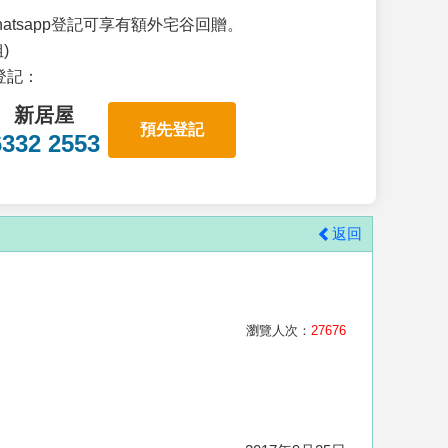
atsapp登記可享有額外宅谷回贈。
)
p登記：
新居屋
預先登記
6332 2553
返回
瀏覽人次：
27676