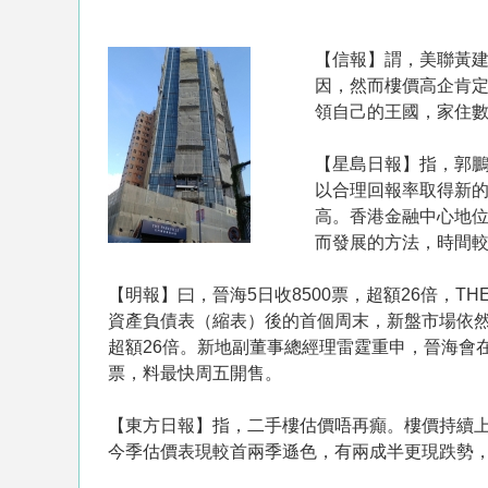
【信報】謂，美聯黃
因，然而樓價高企肯定
領自己的王國，家住數
【星島日報】指，郭
以合理回報率取得新
高。香港金融中心地
而發展的方法，時間
【明報】曰，晉海5日收8500票，超額26倍，THE
資產負債表（縮表）後的首個周末，新盤市場依然聚
超額26倍。新地副董事總經理雷霆重申，晉海會在9
票，料最快周五開售。
【東方日報】指，二手樓估價唔再癲。樓價持續上
今季估價表現較首兩季遜色，有兩成半更現跌勢，天