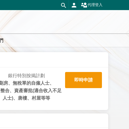
代理登入
們
銀行特別按揭計劃
即時申請
劏房、無稅單的自僱人士、
整合、資產審批(適合收入不足
人士)、唐樓、村屋等等