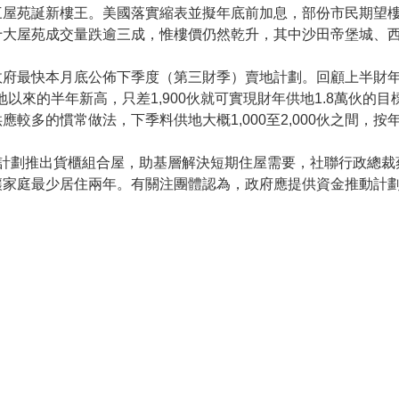
三屋苑誕新樓王。美國落實縮表並擬年底前加息，部份市民期望
十大屋苑成交量跌逾三成，惟樓價仍然乾升，其中沙田帝堡城、
政府最快本月底公佈下季度（第三財季）賣地計劃。回顧上半財
地以來的半年新高，只差1,900伙就可實現財年供地1.8萬伙
較多的慣常做法，下季料供地大概1,000至2,000伙之間，按
計劃推出貨櫃組合屋，助基層解決短期住屋需要，社聯行政總裁
讓家庭最少居住兩年。有關注團體認為，政府應提供資金推動計