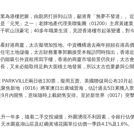
建業為港樓把脈，由劏房打拚到山頂，籲港青「無夢不發達」。
是「元兇」之一；老牌地產代理美聯集團（01200）主席黃建
千呎山頂豪宅；40多年職業生涯，見證香港樓市起落變遷，對
鵬看好港商廈，太古擬增加投地。中資機構過去兩年頻頻在港高
的住宅土地儲備，太古財務董事郭鵬接受本報訪問時指出，香港
位仍能吸引外資租用寫字樓，香港的商廈市場前景仍良好，太古
較長，又未必能取得足夠大面積土地發展，所以太古也要參與公
 PARKVILLE兩日收130票，擬周五賣。美國聯儲局公布10月
焦新地（0016）將軍澳日出康城晉海，估計過去5日累獲入票增
月內開售，意味隨時上載銷售安排。至於新世界（0017）突擊開價的
升一年多，隨着二手交投減慢，外圍湧現不利因素，令銀行估價
水圍嘉湖山莊及紅磡黃埔花園單位估價一季跌4.1%及1.6%。