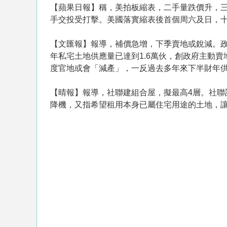
【蘋果日報】稱，美拍板縮表，二手量跌價升，
手交投受打擊。美國落實縮表後首個周六及日，
【文匯報】報導，補價急增，下季賣地或銳減。
年私宅土地供應量已達到1.6萬伙，創政府主動賣
度官地或會「減產」，一反過去多年來下半財年供應
【晴報】報導，社聯建組合屋，擬最高4層。社聯
降機，又指希望租用本身已屬住宅用途的土地，