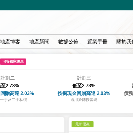
地產博客
地產新聞
數據公佈
置業手冊
關於我
宅谷獨家優惠
計劃二
計劃三
至2.73%
低至2.73%
回贈高達 2.03%
按揭現金回贈高達 2.03%
債務
一手及二手私樓
適用於轉按套現
最新優惠