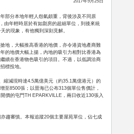
2017年9月25日
近年部分本地年輕人怨氣頗重，背後涉及不同原
業，由年輕時居於有如劏房的超細單位，到後來統
今天的現象，有他獨到深刻見解。
價搶地，大幅推高香港的地價，亦令港資地產商難
近年的地價大幅上揚，內地的吸引力相對比香港為
會繼續在香港物色吸引的項目。不過，以低調洽商
開招標投地。
起、縮減現時達4.5萬億美元（約35.1萬億港元）的
至8500張；以晉海已公布313個單位售價計，
屯門TH EPARKVILLE，兩日收近130張入
亦趨審慎。本報追蹤20個主要屋苑單位，佔七成