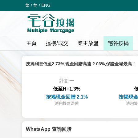
繁
/
简
/
ENG
主頁
搵樓/成交
業主放盤
宅谷按揭
按揭利息低至2.73%,現金回贈高達 2.03%,保證全城最高！
計劃一
低至H+1.3%
低
按揭現金回贈 2.1%
按揭現金
適用於新居屋
適用於
WhatsApp 查詢回贈