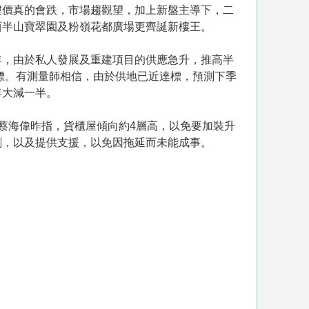
樓價真的會跌，市場趨觀望，加上新盤主導下，二
西半山寶翠園及粉嶺花都廣場更齊誕新樓王。
年，由於私人發展及重建項目的供應急升，推高半
的目標。有測量師相信，由於供地已近達標，預測下季
年大減一半。
蔡海偉昨指，貨櫃屋傾向約4層高，以免要加裝升
劃，以及提供支援，以免因拖延而未能成事。