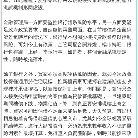
車。凡此種種，變相令銀行用以規範樓按業務風險的的壓力
測試機制形同虛設。
金融管理局一方面要監控銀行體系風險水平，另一方面要滿
足政府政策要求，自然處於兩難局面。在目前樓價高企而經
濟景氣轉差的情況下，銀行界本想減少樓按貸款業務以控制
風險。可如今上有政策，金管局配合開綠燈，樓市轉旺，銀
行也得跟「上頭」指示行事。如是者，整個金融系統穩定
性，隨時被拖落水。
除了銀行之外，買家亦須高度評估風險因素。就如今次放寬
按保僅適用於住宅現樓，惟新樓買家可選擇在建築期後交收
現樓才承做按揭，以新按保計劃上車。但問題是，銀行只會
以接受按揭申請時的物業估值為貸款審批基礎，一旦建築期
期間樓價下跌，物業估值下降，到真正要安排現樓上會之
時，買家可能因估價不足而未能借足數，大失預算。市民也
切忌抱着有得借就盡借的心態入市，尤其如今全球經濟景氣
持續轉差，進行大額投資時，必須為未來數年收入不穩的風
險因素作最壞打算，免得墮入負資產陷阱，到時只能換來政