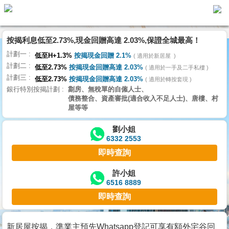
按揭利息低至2.73%,現金回贈高達 2.03%,保證全城最高！
主
計劃一
頁
低至H+1.3%
按揭現金回贈 2.1%
適用於新居屋
代
計劃二
理
低至2.73%
按揭現金回贈高達 2.03%
適用於一手及二手私樓
計劃三
搵
低至2.73%
按揭現金回贈高達 2.03%
適用於轉按套現
銀行特別按揭計劃
劏房、無稅單的自僱人士、
樓/
債務整合、資產審批(適合收入不足人士)、唐樓、村
成
屋等等
交
劉小姐
6332 2553
業
即時查詢
主
放
許小姐
6516 8889
盤
即時查詢
宅
谷
新居屋按揭，準業主預先Whatsapp登記可享有額外宅谷回