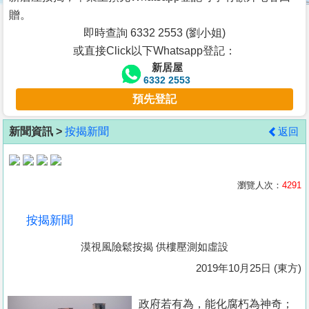
按
贈。
揭
即時查詢 6332 2553 (劉小姐)
或直接Click以下Whatsapp登記：
地
新居屋
產
6332 2553
博
預先登記
客
新聞資訊 >
按揭新聞
返回
地
產
新
瀏覽人次：
4291
聞
按揭新聞
數
漠視風險鬆按揭 供樓壓測如虛設
據
公
2019年10月25日 (東方)
佈
政府若有為，能化腐朽為神奇；