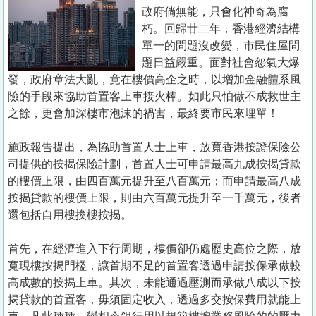
置
政府倘無能，只會化神奇為腐
業
朽。回歸廿二年，香港經濟結構
單一的問題沒改變，市民住屋問
手
題日益嚴重。面對社會怨氣大爆
冊
發，政府章法大亂，竟在樓價高企之時，以增加金融體系風
險的手段來協助首置客上車接火棒。如此只怕做不成救世主
關
之餘，更會加深樓市泡沫的禍害，最終要市民來埋單！
於
我
施政報告提出，為協助首置人士上車，放寬香港按證保險公
們
司提供的按揭保險計劃，首置人士可申請最高九成按揭貸款
的樓價上限，由四百萬元提升至八百萬元；而申請最高八成
按揭貸款的樓價上限，則由六百萬元提升至一千萬元，後者
還包括自用樓換樓按揭。
首先，在經濟進入下行周期，樓價卻仍處歷史高位之際，放
寬現樓按揭門檻，讓首期不足的首置客透過申請按保承做較
高成數的按揭上車。其次，未能通過壓測而承做八成以下按
揭貸款的首置客，毋須固定收入，透過多交按保費用就能上