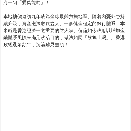
府一句「愛莫能助」！
本地樓價連續九年成為全球最難負擔地區。隨着內憂外患持
續升級，資產泡沫愈吹愈大。一個健全穩定的銀行體系，本
來就是香港經濟一道重要的防火牆。偏偏如今政府以增加金
融體系風險來滿足政治目的，做法如同「飲鴆止渴」。香港
政經亂象頻生，沉淪難見盡頭！