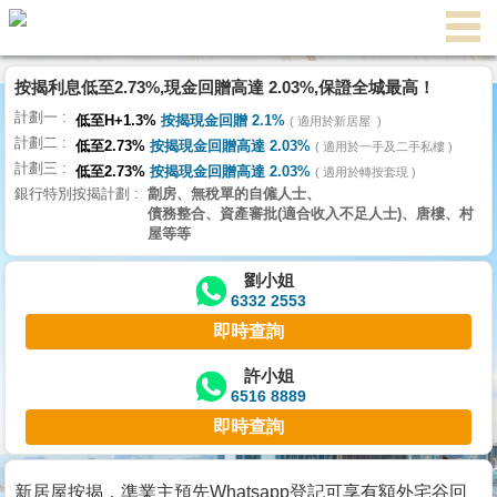
代
理
按揭利息低至2.73%,現金回贈高達 2.03%,保證全城最高！
主
計劃一
頁
低至H+1.3%
按揭現金回贈 2.1%
適用於新居屋
計劃二
低至2.73%
按揭現金回贈高達 2.03%
適用於一手及二手私樓
計劃三
搵
低至2.73%
按揭現金回贈高達 2.03%
適用於轉按套現
銀行特別按揭計劃
劏房、無稅單的自僱人士、
樓/
債務整合、資產審批(適合收入不足人士)、唐樓、村
成
屋等等
交
劉小姐
6332 2553
業
即時查詢
主
放
許小姐
6516 8889
盤
即時查詢
宅
谷
新居屋按揭，準業主預先Whatsapp登記可享有額外宅谷回