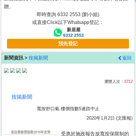
按
贈。
揭
即時查詢 6332 2553 (劉小姐)
或直接Click以下Whatsapp登記：
地
新居屋
產
6332 2553
博
預先登記
客
新聞資訊 >
按揭新聞
返回
地
產
新
瀏覽人次：
3712
聞
按揭新聞
數
寬按舒口氣 樓價指數5連跌中止
據
公
2020年1月2日 (文匯報)
佈
受惠於施政報告放寬按保限制的