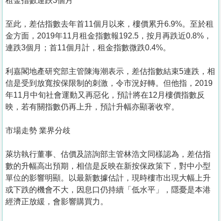
租金指數連跌3個月
至此，差估指數去年首11個月以來，樓價累升6.9%。至於租
金方面，2019年11月租金指數報192.5，按月再跌近0.8%，
連跌3個月；首11個月計，租金指數微跌0.4%。
利嘉閣地產研究部主管陳海潮表示，差估指數結束5連跌，相
信是受到放寬按保限制的刺激，令市況好轉。但他指，2019
年11月中旬社會運動又再惡化，預計將在12月樓價指數反
映，若有關指數仍再上升，預計升幅亦顯著收窄。
市場走勢 業界分歧
萊坊執行董事、估價及諮詢部主管林浩文同樣認為，差估指
數的升幅高出預期，相信是反映在新按保政策下，對中小型
單位的影響明顯。以最新數據估計，現時樓市出現大幅上升
或下跌的機會不大，因息口仍持續「低水平」，隱憂是本港
經濟正放緩，會影響購買力。