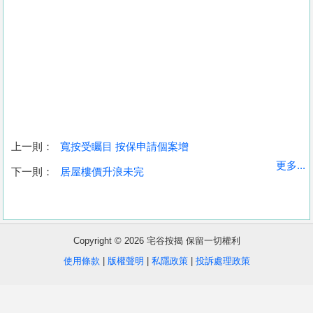
上一則：
寬按受矚目 按保申請個案增
收
更多...
下一則：
居屋樓價升浪未完
藏
樓
盤
Copyright © 2026 宅谷按揭 保留一切權利
繁
简
ENG
使用條款
|
版權聲明
|
私隱政策
|
投訴處理政策
體
体