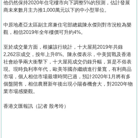
他仍然保持2020年住宅樓市向下調整5%的預測，估計發展
商未來數月主力推1,000萬元以下的中小型單位。
中原地產亞太區副主席兼住宅部總裁陳永傑則對市況較為樂
觀，相信2019年全年樓價可升約4%。
至於成交量方面，根據該行統計，十大屋苑2019年共錄
2,262宗成交，按年上升8%。陳永傑表示，中美貿戰及香港
社會紛爭兩大衝擊下，十大屋苑成交仍錄升幅，算是不俗表
現。現時負利率年代，歐美等國亦繼續進行量寬，有利商品
市場，個人相信市場最壞時間已過，預計2020年1月將有多
個盤開售，相信農曆新年後出現小陽春機會大，對2020年物
業市場感樂觀。
香港文匯報訊（記者 殷考玲）