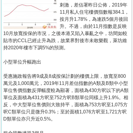
置
刺激，差估署昨日公佈，2019年
業
11月私人住宅樓價指數報384.1，
按月升1.78%，為連跌5個月後回
手
升。不過，由於11月指數是反映
冊
10月放寬按保的市況，之後本港又陷入暴亂之中，坊間如較
貼市的CCL已經止升為跌，故業界對後市未敢樂觀，萊坊維
關
持2020年樓市下調5%的預測。
於
我
小型單位升幅跑出
們
受惠施政報告將9成及8成按保計劃的樓價上限，放寬至800
萬元及1,000萬元，2019年11月差估指數的A類及B類中小型
單位售價指數反彈幅度較為顯著，面積為430方呎以下的A類
單位及面積為431方呎至752方呎B類單位同樣上升1.9%。相
反，中大型單位售價則大致持平，面積為753方呎至1,075方
呎C類單位只是微升0.3%；至於面積1,076方呎至1,721方呎
D類單位亦只升近0.5%。