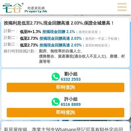
按揭利息低至2.73%,現金回贈高達 2.03%,保證全城最高！
主
計劃一
頁
低至H+1.3%
按揭現金回贈 2.1%
適用於新居屋
代
計劃二
低至2.73%
按揭現金回贈高達 2.03%
理
適用於一手及二手私樓
計劃三
搵
低至2.73%
按揭現金回贈高達 2.03%
適用於轉按套現
銀行特別按揭計劃
劏房、無稅單的自僱人士、
樓/
債務整合、資產審批(適合收入不足人士)、唐樓、村
成
屋等等
交
劉小姐
6332 2553
業
即時查詢
主
放
許小姐
6516 8889
盤
即時查詢
宅
谷
新居屋按揭，準業主預先Whatsapp登記可享有額外宅谷回