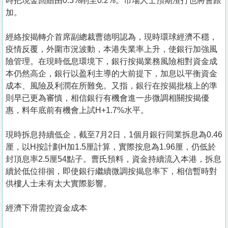
時把現金回贈由0.5%削至0.2%。市場人士預期渣打也將會跟
加。
經絡按揭轉介首席副總裁曹德明認為，現時環球經濟不穩，
疫情反覆，外圍市況波動，本港失業率上升，使銀行加強風
險管理。在現時低息環境下，銀行按揭業務風險相對資金成
本仍然高企，銀行以盈利主導的大前提下，加息以平衡資金
成本、風險及利潤在所難免。又指，銀行在按揭批核上的準
則早已更為審慎，相信銀行有機會進一步微調相關按揭優
惠，料年底前有機會上試H+1.7%水平。
現時拆息持續低企，截至7月2日，1個月銀行同業拆息為0.46
厘，以H按計劃H加1.5厘計算，實際按息為1.96厘，仍低於
封頂息率2.5厘54點子。曹氏預料，資金持續流入本港，拆息
續於低位徘徊，即使銀行繼續微調按揭息率下，相信暫時對
供樓人士未有太大實際影響。
經濟下滑需控資金成本