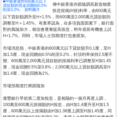
■中銀香港對600萬元以下
置
傳中銀香港亦跟隨調高新造物業
貸款額的現金回贈由0.5%
削至0.2%。 資料圖片
業
拆息按揭(H按)利率，由600萬元
以下貸款額調升至H+1.5%，而600萬至2,000萬元貸款額則
手
調整至H＋1.45%。有業界認為，在多項負面因素下，銀行面
冊
對的風險加大，相信會逐漸提高按息，料年底前有機會上試
H+1.7%。同時，市場人士預期渣打也會跟加。
關
於
市場消息指，中銀香港的600萬元以下貸款額升0.1厘，至H
我
加1.5厘，現金回贈由0.5%削至0.2%，封頂利率保持2.5厘不
們
變。600萬至2,000萬元貸款額的按揭利率已調整至H加1.45
厘，現金回贈0.5%至0.8%；2,000萬元以上貸款額調高至H
加1.4厘，現金回贈為1%。
市場預期渣打將跟隨加
滙豐銀行早前第二度加按息，是相隔約一個月再度上調，
100萬至600萬元按揭額的H按息，由H加1.4厘升至H加1.5
厘，600萬元以上按揭額由H加1.38厘上調至H加1.45厘，同