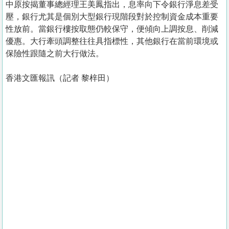
中原按揭董事總經理王美鳳指出，息率向下令銀行淨息差受
壓，銀行尤其是個別大型銀行現階段對於控制資金成本重要
性放前。當銀行樓按取態仍較保守，便傾向上調按息、削減
優惠。大行牽頭調整往往具指標性，其他銀行在當前環境或
保險性跟隨之前大行做法。
香港文匯報訊（記者 黎梓田）