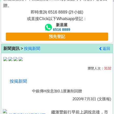
按
贈。
揭
即時查詢 6516 8889 (許小姐)
或直接Click以下Whatsapp登記：
地
新居屋
產
6516 8889
博
預先登記
客
新聞資訊 >
按揭新聞
返回
地
產
新
瀏覽人次：
3132
聞
按揭新聞
數
中銀傳H按息加0.1厘兼削回贈
據
公
2020年7月3日 (文匯報)
佈
繼滙豐銀行早前上調按息後，市