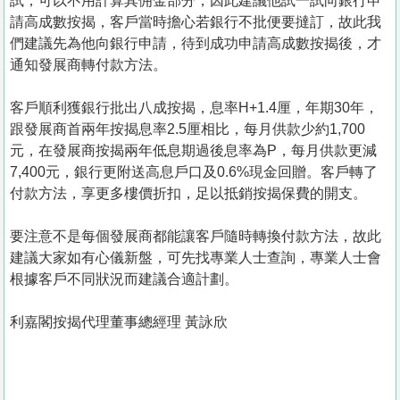
試，可以不用計算其佣金部分，因此建議他試一試向銀行申
請高成數按揭，客戶當時擔心若銀行不批便要撻訂，故此我
們建議先為他向銀行申請，待到成功申請高成數按揭後，才
通知發展商轉付款方法。
客戶順利獲銀行批出八成按揭，息率H+1.4厘，年期30年，
跟發展商首兩年按揭息率2.5厘相比，每月供款少約1,700
元，在發展商按揭兩年低息期過後息率為P，每月供款更減
7,400元，銀行更附送高息戶口及0.6%現金回贈。客戶轉了
付款方法，享更多樓價折扣，足以抵銷按揭保費的開支。
要注意不是每個發展商都能讓客戶隨時轉換付款方法，故此
建議大家如有心儀新盤，可先找專業人士查詢，專業人士會
根據客戶不同狀況而建議合適計劃。
利嘉閣按揭代理董事總經理 黃詠欣