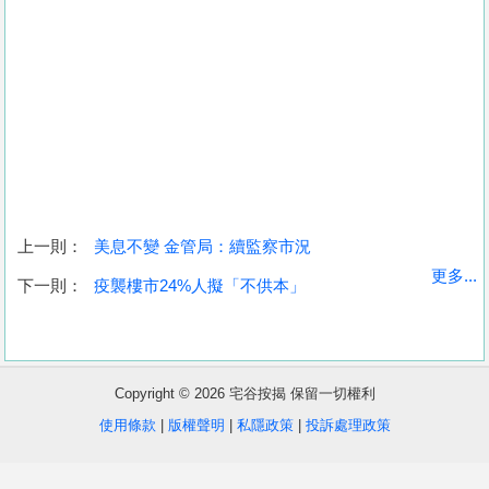
上一則：
美息不變 金管局：續監察市況
收
更多...
下一則：
疫襲樓市24%人擬「不供本」
藏
樓
盤
Copyright © 2026 宅谷按揭 保留一切權利
繁
简
ENG
使用條款
|
版權聲明
|
私隱政策
|
投訴處理政策
體
体