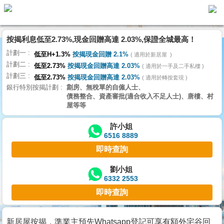
按揭利息低至2.73%,現金回贈高達 2.03%,保證全城最高！
主
計劃一
頁
低至H+1.3%
按揭現金回贈 2.1%
適用於新居屋
代
計劃二
理
低至2.73%
按揭現金回贈高達 2.03%
適用於一手及二手私樓
計劃三
搵
低至2.73%
按揭現金回贈高達 2.03%
適用於轉按套現
銀行特別按揭計劃
劏房、無稅單的自僱人士、
樓/
債務整合、資產審批(適合收入不足人士)、唐樓、村
成
屋等等
交
許小姐
6516 8889
業
即時查詢
主
放
劉小姐
6332 2553
盤
即時查詢
宅
谷
新居屋按揭，準業主預先Whatsapp登記可享有額外宅谷回