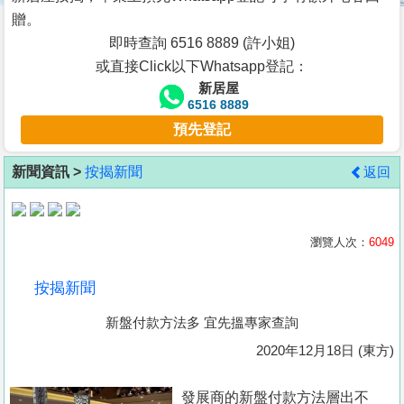
按
贈。
揭
即時查詢 6516 8889 (許小姐)
或直接Click以下Whatsapp登記：
地
新居屋
產
6516 8889
博
預先登記
客
新聞資訊 >
按揭新聞
返回
地
產
新
瀏覽人次：
6049
聞
按揭新聞
數
新盤付款方法多 宜先搵專家查詢
據
公
2020年12月18日 (東方)
佈
發展商的新盤付款方法層出不