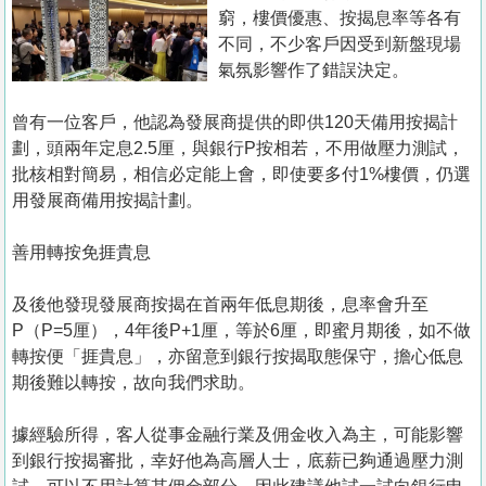
置
窮，樓價優惠、按揭息率等各有
業
不同，不少客戶因受到新盤現場
氣氛影響作了錯誤決定。
手
冊
曾有一位客戶，他認為發展商提供的即供120天備用按揭計
劃，頭兩年定息2.5厘，與銀行P按相若，不用做壓力測試，
關
批核相對簡易，相信必定能上會，即使要多付1%樓價，仍選
於
用發展商備用按揭計劃。
我
們
善用轉按免捱貴息
及後他發現發展商按揭在首兩年低息期後，息率會升至
P（P=5厘），4年後P+1厘，等於6厘，即蜜月期後，如不做
轉按便「捱貴息」，亦留意到銀行按揭取態保守，擔心低息
期後難以轉按，故向我們求助。
據經驗所得，客人從事金融行業及佣金收入為主，可能影響
到銀行按揭審批，幸好他為高層人士，底薪已夠通過壓力測