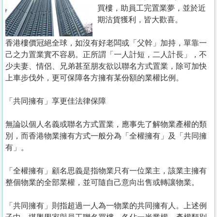
置
買樓，助員工完置業夢，並於近
業
期沽貨獲利，皆大歡喜。
手
香港樓價冠絕全球，如沒有好老闆或「父幹」加持，單靠一
冊
己之力置業實不容易。正所謂「一人計短，二人計長」，不
少夫妻、情侶、兄弟甚至朋友欲以聯名方式置業，除可加快
關
上車步伐外，更可保障各方擁有某份額的業權比例。
於
我
「共同擁有」享更佳法律保障
們
無論以個人名義或聯名方式置業，應事先了解物業產權的類
別，而香港物業擁有方式一般分為「全權擁有」及「共同擁
有」。
「全權擁有」顧名思義是指物業只有一位業主，該業主擁有
整個物業的全部業權，並可隨自己意向出售或轉讓物業。
「共同擁有」則指超過一人為一物業的共同擁有人。上述例