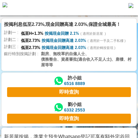
按揭利息低至2.73%,現金回贈高達 2.03%,保證全城最高！
主
計劃一
頁
低至H+1.3%
按揭現金回贈 2.1%
適用於新居屋
代
計劃二
理
低至2.73%
按揭現金回贈高達 2.03%
適用於一手及二手私樓
計劃三
搵
低至2.73%
按揭現金回贈高達 2.03%
適用於轉按套現
銀行特別按揭計劃
劏房、無稅單的自僱人士、
樓/
債務整合、資產審批(適合收入不足人士)、唐樓、村
成
屋等等
交
許小姐
6516 8889
業
即時查詢
主
放
劉小姐
6332 2553
盤
即時查詢
宅
谷
新居屋按揭，準業主預先Whatsapp登記可享有額外宅谷回