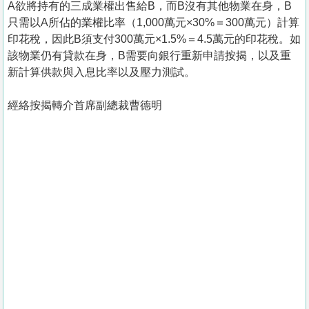
A欲將持有的三成業權出售給B，而B沒有其他物業在身，B
只需以A所佔的業權比率（1,000萬元×30%＝300萬元）計算
印花稅，因此B須支付300萬元×1.5%＝4.5萬元的印花稅。如
該物業仍有貸款在身，B需要向銀行重新申請按揭，以及重
新計算供款與入息比率以及壓力測試。
經絡按揭轉介首席副總裁曹德明