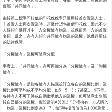
子中，堪輿學家與員工聯名買樓，各佔一半業權，產權類別
便屬「共同擁有」。
由於第二標準即較低的印花稅稅率只適用於首次置業人士，
非首置人士再次置業時，須繳付15%從價印花稅，因此不少
夫婦傾向選擇其中一方全權擁有物業，並保留另一方的首置
名額。反之，亦有人傾向共同擁有物業的業權，以獲得更佳
的法律保障。
「分權擁有」業權可隨意分配
事實上，「共同擁有」亦可再細分為「分權擁有」及「聯權
擁有」。
「分權擁有」是指各擁有人協議並訂立各自的業權比例，業
權比例可平均或不平均分配，如5：5、3：7甚至1：9不等。
各持有人不可干涉或自動繼承他方的業權，但可隨意出售屬
於自己部分的業權。假設當初A與B以「分權擁有」方式購入
一物業，業權比例定為3：7，如現時樓價估值為1,000萬元，