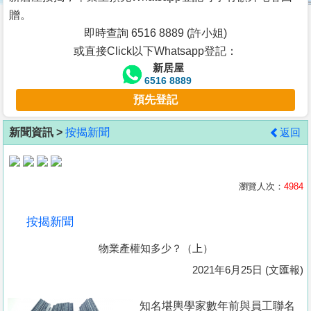
按
贈。
揭
即時查詢 6516 8889 (許小姐)
或直接Click以下Whatsapp登記：
地
新居屋
產
6516 8889
博
預先登記
客
新聞資訊 >
按揭新聞
返回
地
產
新
瀏覽人次：
4984
聞
按揭新聞
數
物業產權知多少？（上）
據
公
2021年6月25日 (文匯報)
佈
知名堪輿學家數年前與員工聯名