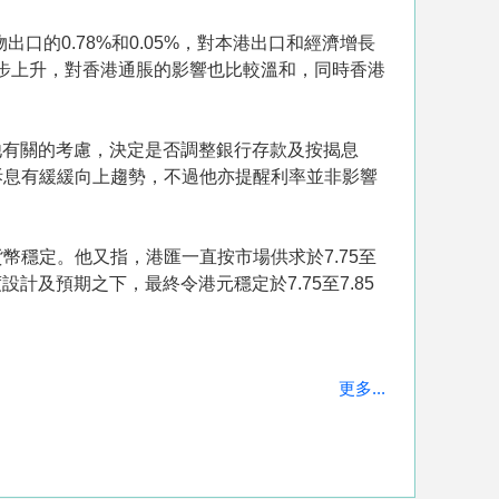
的0.78%和0.05%，對本港出口和經濟增長
步上升，對香港通脹的影響也比較溫和，同時香港
他有關的考慮，決定是否調整銀行存款及按揭息
拆息有緩緩向上趨勢，不過他亦提醒利率並非影響
穩定。他又指，港匯一直按市場供求於7.75至
及預期之下，最終令港元穩定於7.75至7.85
更多...