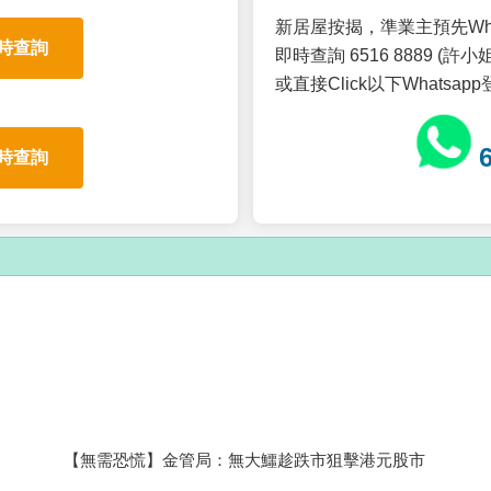
新居屋按揭，準業主預先Wh
時查詢
即時查詢 6516 8889 (許小姐
或直接Click以下Whatsap
時查詢
【無需恐慌】金管局：無大鱷趁跌市狙擊港元股市