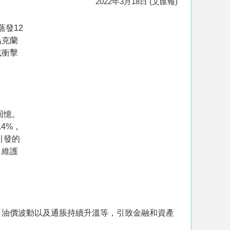
2022年3月18日 (文匯報)
發12
烏克蘭
或衝擊
回憶。
4%，
引發的
，維護
、油價波動以及通脹持續升溫等，引致金融和資產