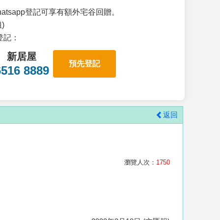
atsapp登記可享有額外宅谷回贈。
)
p登記：
新居屋
預先登記
6516 8889
返回
瀏覽人次：
1750