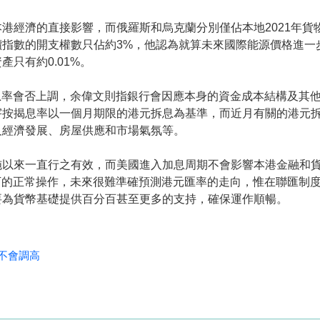
經濟的直接影響，而俄羅斯和烏克蘭分別僅佔本地2021年貨物出口
價指數的開支權數只佔約3%，他認為就算未來國際能源價格進一
只有約0.01%。
揭息率會否上調，余偉文則指銀行會因應本身的資金成本結構及其
宇按揭息率以一個月期限的港元拆息為基準，而近月有關的港元
及經濟發展、房屋供應和市場氣氛等。
以來一直行之有效，而美國進入加息周期不會影響本港金融和貨幣
下的正常操作，未來很難準確預測港元匯率的走向，惟在聯匯制度設計
要為貨幣基礎提供百分百甚至更多的支持，確保運作順暢。
不會調高