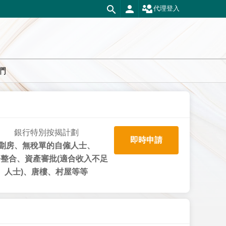
代理登入
們
銀行特別按揭計劃
即時申請
劏房、無稅單的自僱人士、
整合、資產審批(適合收入不足
人士)、唐樓、村屋等等