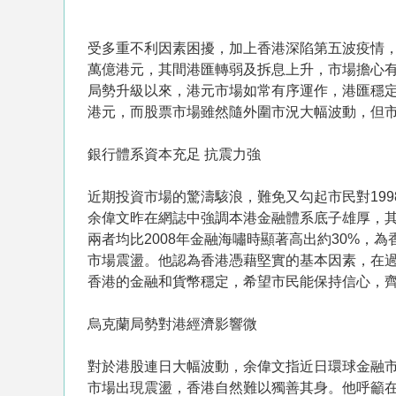
受多重不利因素困擾，加上香港深陷第五波疫情，港
萬億港元，其間港匯轉弱及拆息上升，市場擔心
局勢升級以來，港元市場如常有序運作，港匯穩
港元，而股票市場雖然隨外圍市況大幅波動，但市
銀行體系資本充足 抗震力強
近期投資市場的驚濤駭浪，難免又勾起市民對19
余偉文昨在網誌中強調本港金融體系底子雄厚，其中
兩者均比2008年金融海嘯時顯著高出約30%
市場震盪。他認為香港憑藉堅實的基本因素，在
香港的金融和貨幣穩定，希望市民能保持信心，
烏克蘭局勢對港經濟影響微
對於港股連日大幅波動，余偉文指近日環球金融
市場出現震盪，香港自然難以獨善其身。他呼籲