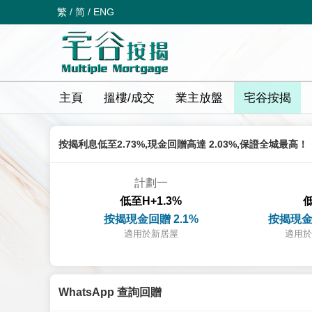
繁
/
简
/
ENG
主頁
搵樓/成交
業主放盤
宅谷按揭
按揭利息低至2.73%,現金回贈高達 2.03%,保證全城最高！
計劃一
低至H+1.3%
低
按揭現金回贈 2.1%
按揭現金
適用於新居屋
適用於
WhatsApp 查詢回贈