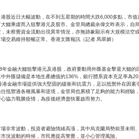
股近日大幅波動，在不到五星期的時間大跌6,000多點，市值蒸
有大鱷乘虛而入狙擊港元及股市。金管局總裁余偉文昨表示，自
定，未察覺資金流動出現異常情況，亦無跡象顯示有大規模沽空
場交易維持順暢正常。香港文匯報訊（記者 馬翠媚）
98年金融大鱷狙擊港元及港股，政府要動用外匯基金擊退大鱷的
外匯儲備是本地生產總值的136%，銀行體系資本充足率為20.
，為香港金融市場提供強大堅固的緩衝和抗震力，足以抵禦外在因素
過往抵禦過各種風暴和逆境，金管局也累積了足夠的能力和經驗
齊心協力戰勝疫情，為疫後經濟盡快重啟而努力。
市場非常波動，投資者避險情緒高漲，其中烏克蘭局勢前景未明
在市況波動的時候，市民應提高警覺，並小心管理風險。