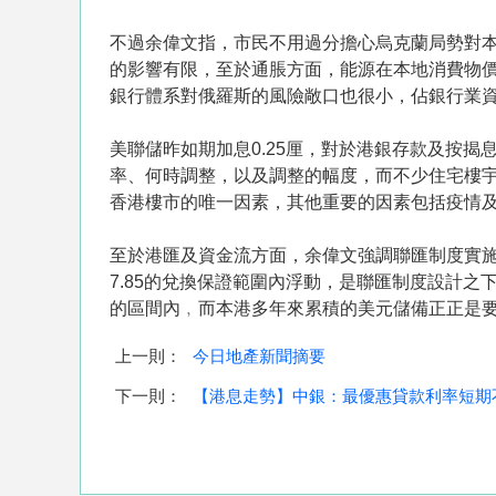
不過余偉文指，市民不用過分擔心烏克蘭局勢對本港
的影響有限，至於通脹方面，能源在本地消費物
銀行體系對俄羅斯的風險敞口也很小，佔銀行業資產
美聯儲昨如期加息0.25厘，對於港銀存款及按
率、何時調整，以及調整的幅度，而不少住宅樓
香港樓市的唯一因素，其他重要的因素包括疫情
至於港匯及資金流方面，余偉文強調聯匯制度實施
7.85的兌換保證範圍內浮動，是聯匯制度設計之
的區間內﹐而本港多年來累積的美元儲備正正是
上一則：
今日地產新聞摘要
下一則：
【港息走勢】中銀：最優惠貸款利率短期