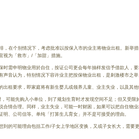
安排，在个别情况下，考虑批准以按保入市的业主将物业出租。新举
宜视为「救市」/「加甜」措施。
保时需申明物业用於自住，按证公司更会每年抽样发信予借款人，要
有声音认为，特别情况下容许业主把按保物业出租，是刺激楼市之举
的出租要求，即家庭将有新生婴儿或领养儿童、业主失业，以及其他
时，可能先购入小单位，到了规划生育时才发现空间不足；但又受限
说合情合理。同样，业主失业，可能一时财困，如果可以把自住物业
证明、公司信等。单纯「打算生儿育女」并不是可接受的理由。
想到的可能理由包括工作/子女上学地区变换，又或子女长大，需要