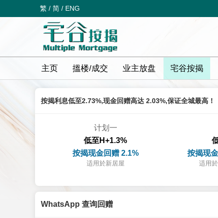
繁
/
简
/
ENG
主页
搵楼/成交
业主放盘
宅谷按揭
按揭利息低至2.73%,现金回赠高达 2.03%,保证全城最高！
计划一
低至H+1.3%
低
按揭现金回赠 2.1%
按揭现金
适用於新居屋
适用於
WhatsApp 查询回赠