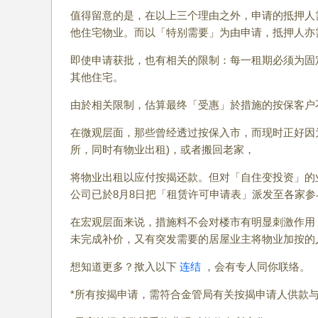
值得留意的是，在以上三个理由之外，申请的抵押人
他住宅物业。而以「特别需要」为由申请，抵押人亦
即使申请获批，也有相关的限制：每一租期必须为固
其他住宅。
由於相关限制，估算最终「受惠」於措施的按保客户
在微观层面，那些曾经透过按保入市，而现时正好因
所，同时有物业出租)，或者搬回老家，
将物业出租以应付按揭还款。但对「自住变投资」的
公司已於8月8日把「租赁许可申请表」派发至各家
在宏观层面来说，措施料不会对楼市有明显刺激作用
未完成补价，又有突发需要的居屋业主将物业加按的
想知道更多？揿入以下
连结
，会有专人同你联络。
*所有按揭申请，需符合金管局有关按揭申请人供款