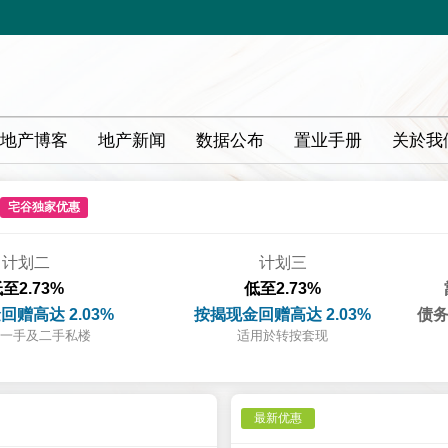
地产博客
地产新闻
数据公布
置业手册
关於我
宅谷独家优惠
计划二
计划三
至2.73%
低至2.73%
回赠高达 2.03%
按揭现金回赠高达 2.03%
债务
一手及二手私楼
适用於转按套现
最新优惠