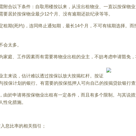
需附合以下条件：自取用楼按以来，从没出租物业、一直以按保物业
需要居於按保物业最少12个月、没有逾期还款纪录等等。
定租期(死约)，连同终止通知期，最长14个月，不可有续期选择。
不会太多。
为家庭、工作因素而有需要将物业出租的业主，不妨考虑申请豁免，
业主来说，估计难以透过按保以放大按揭杠杆。按证
参与按保计划的银行。有需要的按保抵押人可向自己的按揭贷款银行查
，由於申请将按保物业出租有一定条件，而且有多个限制。与其说措施
人性化措施。
与入息比率的相关指引；