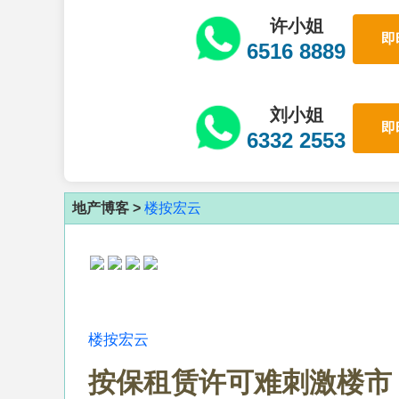
许小姐
即
6516 8889
刘小姐
即
6332 2553
地产博客 >
楼按宏云
楼按宏云
按保租赁许可难刺激楼市