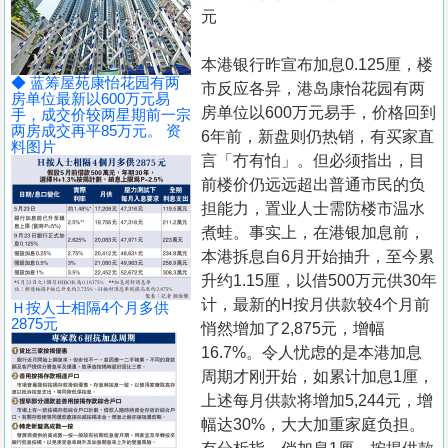
置
元
业
本港银行昨宣布加息0.125厘，楼
手
◆ 蓝筹屋苑康怡花园有两
市反应各异，港岛康怡花园有两
册
房单位最新以600万元易
房单位以600万元易手，价格回到
手，成交价较两星期前一宗
两房成交再平85万元。 资
6年前，新盘则仍热销，有买家直
关
料图片
言「冇有怕」。但必须指出，目
於
前楼价仍远远超出普通市民的负
我
担能力，置业人士需防楼市温水
们
煮蛙。事实上，在港银加息前，
本港拆息自6月开始抽升，至今累
升约1.15厘，以借500万元供30年
计，最新的H按月供款较4个月前
Ｈ按人士相隔4个月多供
2875元
悄然增加了2,875元，增幅
16.7%。令人忧虑的是本港加息
周期才刚开始，如累计加息1厘，
上述每月供款将增加5,244元，增
幅达30%，大大加重家庭负担。