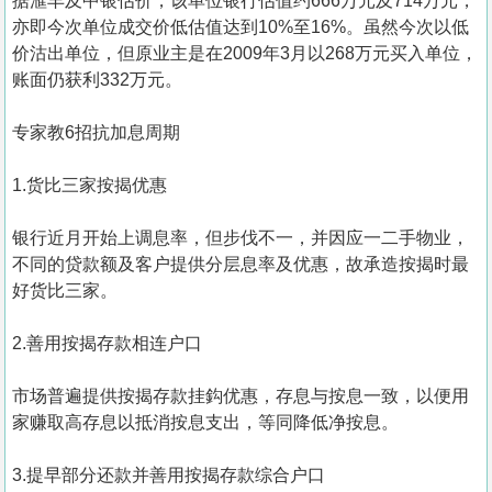
据滙丰及中银估价，该单位银行估值约666万元及714万元，
亦即今次单位成交价低估值达到10%至16%。虽然今次以低
价沽出单位，但原业主是在2009年3月以268万元买入单位，
账面仍获利332万元。
专家教6招抗加息周期
1.货比三家按揭优惠
银行近月开始上调息率，但步伐不一，并因应一二手物业，
不同的贷款额及客户提供分层息率及优惠，故承造按揭时最
好货比三家。
2.善用按揭存款相连户口
市场普遍提供按揭存款挂鈎优惠，存息与按息一致，以便用
家赚取高存息以抵消按息支出，等同降低净按息。
3.提早部分还款并善用按揭存款综合户口