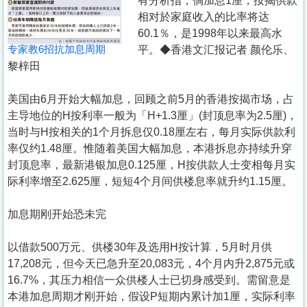
有分析指，倘加息1厘，按揭供款
相对於家庭收入的比率将达
60.1％，是1998年以来最高水
专家教6招抗加息周期
平。◆香港文汇报记者 颜伦乐、
黎梓田
美国由6月开始大幅加息，回顾之前5月的香港按揭市场，占
主导地位的H按利率一般为「H+1.3厘」(封顶息率为2.5厘)，
当时与H按相关的1个月拆息仅0.18厘左右，每月实际供款利
率仅约1.48厘。惟随着美国大幅加息，本港拆息亦持续升穿
封顶息率，最新港银加息0.125厘，H按供款人士变相每月实
际利率增至2.625厘，短短4个月间供楼息率就升约1.15厘。
加息期刚开始恐未完
以借款500万元、供楼30年及选用H按计算，5月时月供
17,208元，但今天已急升至20,083元，4个月内升2,875元或
16.7%，其压力相信一众供楼人士已切身感受到。需留意是
本港加息周期才刚开始，假设P短期内累计加1厘，实际利率