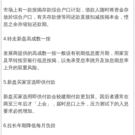
市场上有一款按揭存款综合户口计划，借款人随时将资金存
放於综合户口，有关存款便等同还款直接扣减按揭本金，悭
息之余亦缩短还款期。
4.转走新盘高成数一按
发展商提供的高成数一按一般设有初期低息蜜月期，用家宜
及早转按至银行低息按揭，以免承受息率跳升及加息期息率
上升的双重风险。
5.新盘买家宜选即供付款
新盘买家选用即供付款会较建期付款更划算。因后者通常在
两至三年后才「上会」，届时息口上升，压力测试下的入息
要求必然增加。
6.拉长年期降低每月负担