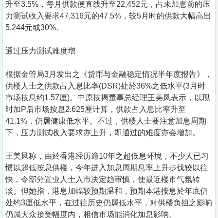
升至3.5%，每月供款便直线升至22,452元，占未加息前的压
力测试收入要求47,316元的47.5%，较5月时的供款大幅高出
5,244元或30%。
通过压力测试难度增
根据金管局3月发出之《货币与金融稳定情况半年度报告》，
供楼人士之供款占入息比率(DSR)处於36%之低水平(3月时
市场按息约1.57厘)。中原按揭董事总经理王美凤表示，以现
时加P后市场按息2.625厘计算，供款占入息比率升至
41.1%，仍属健康低水平。不过，供楼人士要注意加息周期
下，压力测试收入要求亦上升，即通过的难度亦会增加。
王美凤称，由於香港经历逾10年之超低息环境，不少人已习
惯以超低按息供楼，今年进入加息周期息率上升步伐较以往
快，令部分置业人士入市决定趋审慎，使最近楼市气氛转
淡。但她指，港息加幅较预期温和，预期本港按息於年底仍
处约3厘低水平，在过往历史仍属低水平，对供楼负担之影响
仍属大众接受幅度内，相信市场能消化加息影响。