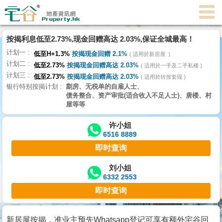
代
理
按揭利息低至2.73%,现金回赠高达 2.03%,保证全城最高！
主
计划一
页
低至H+1.3%
按揭现金回赠 2.1%
适用於新居屋
计划二
低至2.73%
按揭现金回赠高达 2.03%
适用於一手及二手私楼
计划三
搵
低至2.73%
按揭现金回赠高达 2.03%
适用於转按套现
银行特别按揭计划
劏房、无税单的自雇人士、
楼/
债务整合、资产审批(适合收入不足人士)、唐楼、村
成
屋等等
交
许小姐
6516 8889
业
即时查询
主
放
刘小姐
6332 2553
盘
即时查询
宅
谷
新居屋按揭，准业主预先Whatsapp登记可享有额外宅谷回