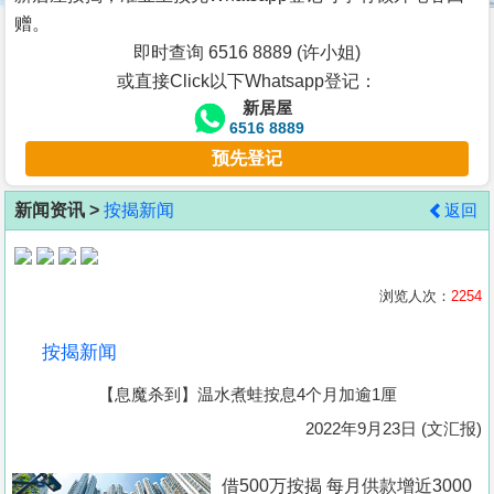
按
赠。
揭
即时查询 6516 8889 (许小姐)
或直接Click以下Whatsapp登记：
地
新居屋
产
6516 8889
博
预先登记
客
新闻资讯 >
按揭新闻
返回
地
产
新
浏览人次：
2254
闻
按揭新闻
数
【息魔杀到】温水煮蛙按息4个月加逾1厘
据
公
2022年9月23日 (文汇报)
布
借500万按揭 每月供款增近3000