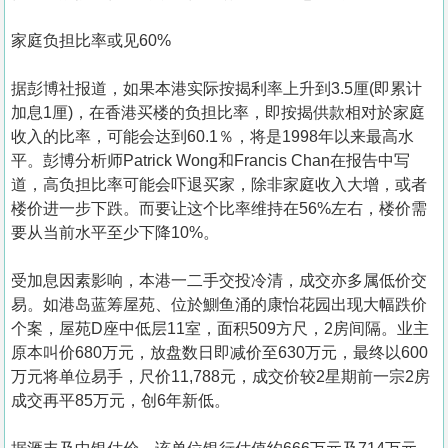
家庭负担比率或见60%
据彭博社报道，如果本港实际按揭利率上升到3.5厘(即累计
加息1厘)，在香港买楼的负担比率，即按揭供款相对於家庭
收入的比率，可能会达到60.1％，将是1998年以来最高水
平。彭博分析师Patrick Wong和Francis Chan在报告中写
道，高负担比率可能会吓退买家，除非家庭收入大增，或者
楼价进一步下跌。而要让这个比率维持在56%左右，楼价需
要从当前水平至少下降10%。
受加息因素影响，本港一二手交投冷清，成交亦多属低价交
易。如港岛蓝筹屋苑、位於鰂鱼涌的康怡花园出现大幅跌价
个案，屋苑D座中低层11室，面积509方尺，2房间隔。业主
原本叫价680万元，放盘数日即减价至630万元，最终以600
万元将单位易手，尺价11,788元，成交价较2星期前一宗2房
成交再平85万元，创6年新低。